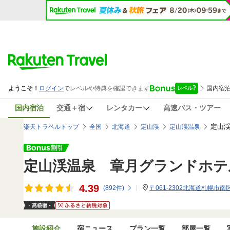
国内宿泊
交通＋宿
レンタカー
高速バス・ツアー
定山渓
楽天トラベルトップ
全国
北海道
定山渓
定山渓温泉
定山渓温泉 章月グランドホテ
4.39
(
892
件)
〒061-2302北海道札幌市南
施設紹介
宿ニュース
プラン一覧
部屋一覧