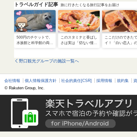
トラベルガイド記事
旅に行きたくなる旅行記事をお届け
500円のチケットで、
このスタミナと香ばし
ここだけのできた
水族館と科学館の両方
さは実は「切ない憧
イ！「白い恋人」
入れる！？お得感満載
れ」だった…！北海道
屋製菓直営初のオ
の超穴場スポット！
グルメ「豚丼」のヒミ
ンキッチンが函館
ツ
野口観光グループの施設一覧へ
会社情報
個人情報保護方針
社会的責任[CSR]
採用情報
規約集
© Rakuten Group, Inc.