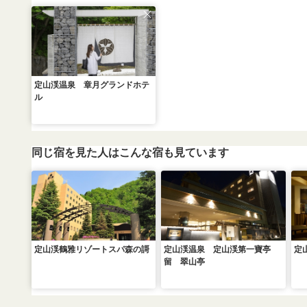
定山渓温泉 章月グランドホテ
ル
同じ宿を見た人はこんな宿も見ています
定山渓鶴雅リゾートスパ森の謌
定山渓温泉 定山渓第一寶亭
定
留 翠山亭