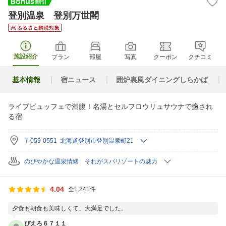
登別温泉 登別万世閣
施設紹介
プラン
部屋
写真
クーポン
クチコミ
基本情報
宿ニュース
囲炉裏風ダイニングしらかば
ライブビュッフェで満腹！名湯とセルフロウリュサウナで癒され
る宿
〒059-0551 北海道登別市登別温泉町21
のびやかな温泉情緒 それがスパリゾートの魅力
4.04
全1,241件
夕食も朝食も美味しくて、大満足でした。
ぴえろ６７１１