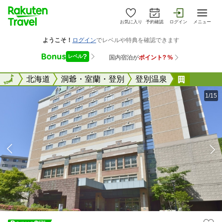
お気に入り
予約確認
ログイン
メニュー
全国
全国
北海道
洞爺・室蘭・登別
登別温泉
登別温泉
1/15