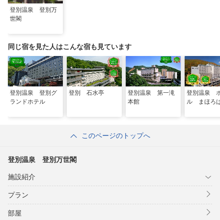
登別温泉 登別万
世閣
同じ宿を見た人はこんな宿も見ています
登別温泉 登別グ
登別 石水亭
登別温泉 第一滝
登別温泉 
ランドホテル
本館
ル まほろ
このページのトップへ
登別温泉 登別万世閣
施設紹介
プラン
部屋