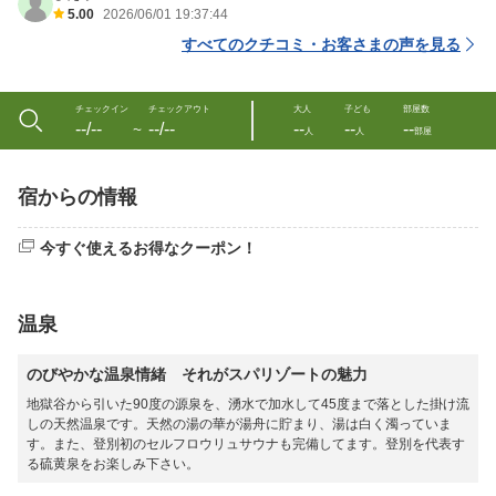
5.00
2026/06/01 19:37:44
すべてのクチコミ・お客さまの声を見る
チェックイン
チェックアウト
大人
子ども
部屋数
--/--
--/--
--
--
--
〜
人
人
部屋
宿からの情報
今すぐ使えるお得なクーポン！
温泉
のびやかな温泉情緒 それがスパリゾートの魅力
地獄谷から引いた90度の源泉を、湧水で加水して45度まで落とした掛け流
しの天然温泉です。天然の湯の華が湯舟に貯まり、湯は白く濁っていま
す。また、登別初のセルフロウリュサウナも完備してます。登別を代表す
る硫黄泉をお楽しみ下さい。