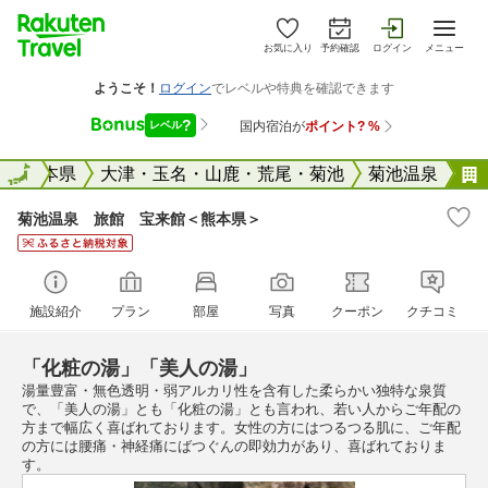
お気に入り
予約確認
ログイン
メニュー
全国
熊本県
全国
大津・玉名・山鹿・荒尾・菊池
菊池温泉
菊池温泉 旅館 宝来館＜熊本県＞
施設紹介
プラン
部屋
写真
クーポン
クチコミ
「化粧の湯」「美人の湯」
湯量豊富・無色透明・弱アルカリ性を含有した柔らかい独特な泉質
で、「美人の湯」とも「化粧の湯」とも言われ、若い人からご年配の
方まで幅広く喜ばれております。女性の方にはつるつる肌に、ご年配
の方には腰痛・神経痛にばつぐんの即効力があり、喜ばれておりま
す。