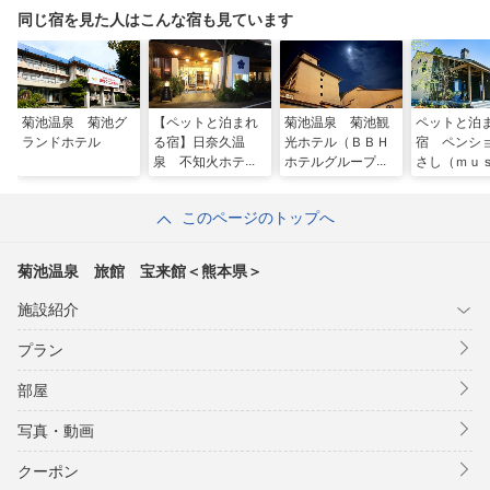
同じ宿を見た人はこんな宿も見ています
菊池温泉 菊池グ
【ペットと泊まれ
菊池温泉 菊池観
ペットと泊
ランドホテル
る宿】日奈久温
光ホテル（ＢＢＨ
宿 ペンシ
泉 不知火ホテル
ホテルグループ）
さし（ｍｕ
ｈｉ）
このページのトップへ
菊池温泉 旅館 宝来館＜熊本県＞
施設紹介
プラン
部屋
写真・動画
クーポン