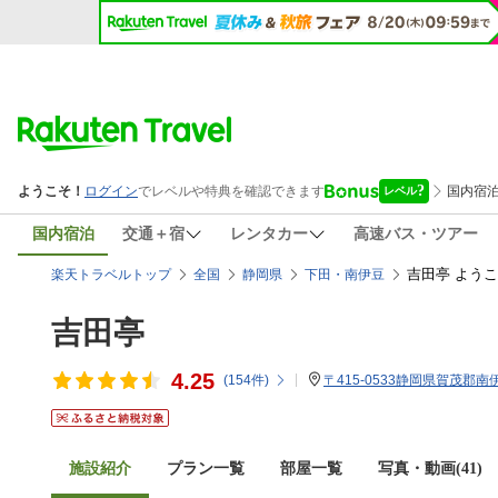
国内宿泊
交通＋宿
レンタカー
高速バス・ツアー
吉田亭 よう
楽天トラベルトップ
全国
静岡県
下田・南伊豆
吉田亭
4.25
(
154
件)
〒415-0533静岡県賀茂郡南伊
施設紹介
プラン一覧
部屋一覧
写真・動画(41)