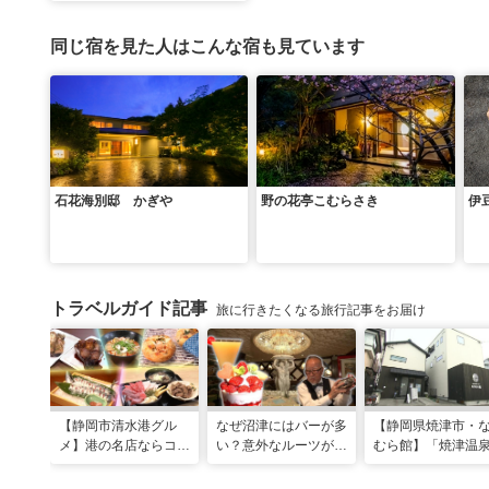
同じ宿を見た人はこんな宿も見ています
石花海別邸 かぎや
野の花亭こむらさき
伊
トラベルガイド記事
旅に行きたくなる旅行記事をお届け
【静岡市清水港グル
なぜ沼津にはバーが多
【静岡県焼津市・
メ】港の名店ならコ
い？意外なルーツがわ
むら館】「焼津温
コ！マグロ食べ比べや
かる店へ【静岡県沼津
発祥の地で「浮遊
激レア“サバの氷室盛
市・BAR FRANK／ね
験」 開発期間3年