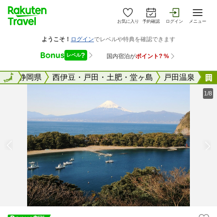
お気に入り
予約確認
ログイン
メニュー
全国
全国
静岡県
西伊豆・戸田・土肥・堂ヶ島
戸田温泉
1/8