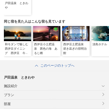
戸田温泉 ときわ
や
同じ宿を見た人はこんな宿も見ています
和モダンで愉しむ
西伊豆小土肥温
西伊豆土肥温泉
淡島ホテル
西伊豆ダイニン
泉 茜色の海 あ
碧き凪ぎの宿明治
グ 西伊豆 今宵
るじ栖
館
このページのトップへ
戸田温泉 ときわや
施設紹介
プラン
部屋