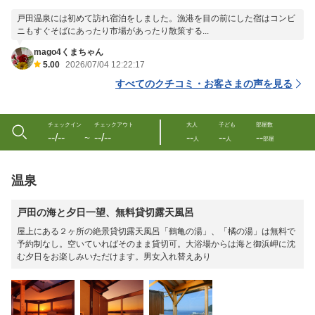
戸田温泉には初めて訪れ宿泊をしました。漁港を目の前にした宿はコンビ
ニもすぐそばにあったり市場があったり散策する...
mago4くまちゃん
5.00
2026/07/04 12:22:17
すべてのクチコミ・お客さまの声を見る
チェックイン
チェックアウト
大人
子ども
部屋数
--/--
--/--
--
--
--
〜
人
人
部屋
温泉
戸田の海と夕日一望、無料貸切露天風呂
屋上にある２ヶ所の絶景貸切露天風呂「鶴亀の湯」、「橘の湯」は無料で
予約制なし。空いていればそのまま貸切可。大浴場からは海と御浜岬に沈
む夕日をお楽しみいただけます。男女入れ替えあり