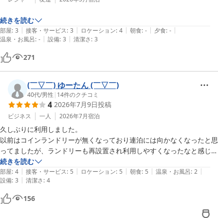
ホテルリソル佐世保　山瀧
また佐世保へお越しの際はぜひご利用くださいませ。

ホテルリソル佐世保
続きを読む
スタッフ一同心よりお待ち申し上げております。

|
|
|
|
|
部屋
:
3
接客・サービス
:
3
ロケーション
:
4
朝食
:
-
夕食
:
-
ホテルリソル佐世保　山瀧
2026-07-30
|
|
温泉・お風呂
:
-
設備
:
3
清潔さ
:
3
ホテルリソル佐世保
271
2026-05-31
(￣▽￣) ゆーたん (￣▽￣)
40代
/
男性
|
14
件のクチコミ
4
2026年7月9日
投稿
ビジネス
一人
2026年7月
宿泊
久しぶりに利用しました。

以前はコインランドリーが無くなっており連泊には向かなくなったと思
ってましたが、ランドリーも再設置され利用しやすくなったなと感じま
した。

続きを読む
|
|
|
|
|
水回りが手動温調の部屋が多く、風呂やシャワーの適温調整が難しいと
部屋
:
4
接客・サービス
:
5
ロケーション
:
5
朝食
:
5
温泉・お風呂
:
2
|
設備
:
3
清潔さ
:
4
ころですね。

156
朝食もいただきましまが、前日に和にするか洋にするか…カレーもある
のか？と悩みながら選択しましたが、美味しくいただきました。