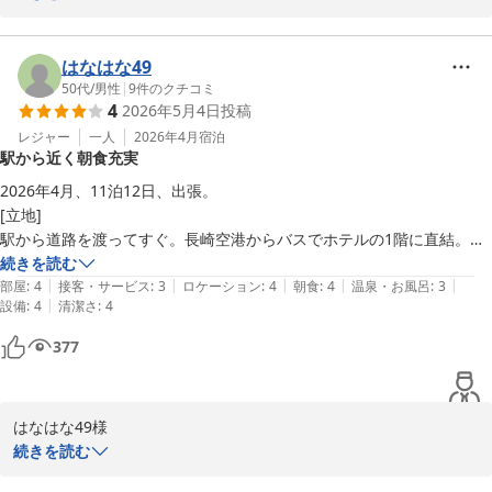
し高評価いただき重ねてお礼申し上げます。

朝食のレモンステーキは朝から重すぎないように量は控えめにして
他のおかずとのバランスを考えてお出ししております。佐世保のレ
はなはな49
モンステーキは、ソースはどの店も同じようなレモンソースですが
50代
/
男性
|
9
件のクチコミ
4
2026年5月4日
投稿
店によってお出しする肉質が異なります。コスパ的に当たりと感じ
る時もあればハズレと感じてしまう時もあるかもしれませんね。

レジャー
一人
2026年4月
宿泊
駅から近く朝食充実
今後も常にお客様視点でサービスを確認し、次回もご満足いただけ
るように努力いたします。また皆様に非日常な空間をご満喫頂けま
2026年4月、11泊12日、出張。

す様に、清潔感にも細心の注意を払い維持をしてまいります。今後
[立地]

も多くの方に選ばれるホテルになるよう取り組んでまいります。ま
駅から道路を渡ってすぐ。長崎空港からバスでホテルの1階に直結。ジ
た佐世保へお越しの際は、ぜひ当ホテルをご利用くださいませ。

ャンボタクシーのほうが20〜30分早く着く（駅の反対側）。

続きを読む
トッポ・ルイージ様のまたのお越しをスタッフ一同お待ちしており
|
|
|
|
|
佐世保の繁華街は佐世保中央駅のほうなので遠い。

部屋
:
4
接客・サービス
:
3
ロケーション
:
4
朝食
:
4
温泉・お風呂
:
3
ます。

|
設備
:
4
清潔さ
:
4
[部屋]

ホテルリソル佐世保　辻
【禁煙室】シングルルームベッド幅120ｃｍ()×１部屋

377
最上階

ホテルリソル佐世保
照明：入口付近にカードを差し込むタイプ。明るさは十分ではなく、部
2026-06-04
屋に置いてあるLED照明を白い壁に反射させて補った。

はなはな49様

窓：幅20cm程度まで開けられる。

この度はホテルリソル佐世保をご利用いただき誠にありがとうござ
続きを読む
眺望：海側ではなく、佐世保中央方向を向いた眺望だった。

います。立地や朝食内容、五島うどんにつきましてご満足頂けたご
Wi-Fi：ホテル全体で共通のWi-Fiネットワーク。パスワードあり。
