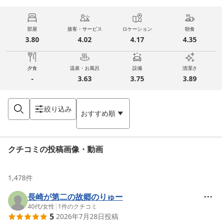
部屋
接客・サービス
ロケーション
朝食
3.80
4.02
4.17
4.35
夕食
温泉・お風呂
設備
清潔さ
-
3.63
3.75
3.89
絞り込み
おすすめ順
クチコミの投稿画像・動画
1,478
件
長崎が第二の故郷のりゅー
40代
/
女性
|
1
件のクチコミ
5
2026年7月28日
投稿