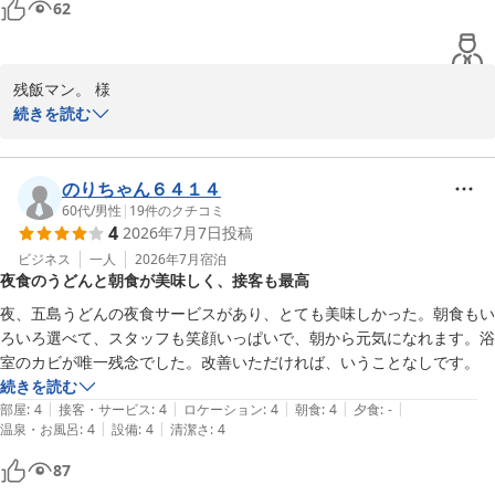
62
残飯マン。 様

この度はホテルリソル佐世保をご利用いただき誠にありがとうござ
続きを読む
います。

客室の空調に関しましてご不便をおかけし大変申し訳ございません
でした。

のりちゃん６４１４
当館の空調は全館一括管理のシステムを採用しておりお部屋では風
60代
/
男性
|
19
件のクチコミ
4
2026年7月7日
投稿
量の調節のみとなるため、夏の暑い時期に快適な室温を保てなかっ
たこと心よりお詫び申し上げます。

ビジネス
一人
2026年7月
宿泊
夜食のうどんと朝食が美味しく、接客も最高
貸出用の扇風機のご用意もございますのでフロントへお声がけくだ
さいませ。少しでも快適にお過ごしいただけるよう努めてまいりま
夜、五島うどんの夜食サービスがあり、とても美味しかった。朝食もい
す。

ろいろ選べて、スタッフも笑顔いっぱいで、朝から元気になれます。浴
貴重なご意見をいただき、誠にありがとうございました。

室のカビが唯一残念でした。改善いただければ、いうことなしです。
またのご来館をスタッフ一同心よりお待ち申し上げております。

続きを読む
ホテルリソル佐世保　山瀧
|
|
|
|
|
部屋
:
4
接客・サービス
:
4
ロケーション
:
4
朝食
:
4
夕食
:
-
|
|
温泉・お風呂
:
4
設備
:
4
清潔さ
:
4
ホテルリソル佐世保
87
2026-07-30