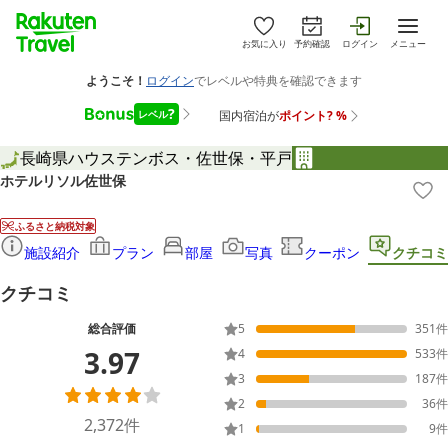
お気に入り
予約確認
ログイン
メニュー
長崎県
ハウステンボス・佐世保・平戸
ホテルリソル佐世保
ふるさと納税対象
施設紹介
プラン
部屋
写真
クーポン
クチコミ
クチコミ
総合評価
5
351
件
3.97
4
533
件
3
187
件
2
36
件
2,372
件
1
9
件