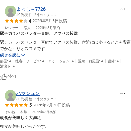
様子を伺い大変うれしく存じます。館内設備やアメニティについて
[バス・トイレ]

も細やかなご感想をお寄せいただき重ねてお礼申し上げます。

よっし～7726
広め。ウォシュレットは1分程度で自動的に止まる。

清掃の不備につきましてはご迷惑をおかけし誠に申し訳ございませ
40代
/
男性
|
2
件のクチコミ
[食事]

4
2026年8月3日
投稿
んでした。今後はより見直しと再発防止に努めてまいります。お客
選べる朝食セット（和食、洋食、カレー、ハンバーガー）。

様が快適にお過ごしいただけるよう今後とも精進してまいりますの
レジャー
恋人
2026年8月
宿泊
どれを選んでもサラダ、デザート、パン、ご飯は好きなものを取って食
駅チカでバスセンター直結、アクセス抜群
でまた出張でお越しの際にはご利用を心よりお待ちしております。

べられる。チェックイン時に「和食」のチケットを11日分渡される
ホテルリソル佐世保　山瀧
が、前日の夜22時ぐらいまでにフロントに持っていくと、他のメニュ
駅チカ、バスセンター直結でアクセス抜群、付近には食べるとこも豊富
ーのチケットと交換できる。

でかな～りオススメです
ホテルリソル佐世保
和食3回、洋食5回、カレー1回、佐世保バーガー1回（1回は早朝出発の
続きを読む
2026-05-05
|
|
|
|
|
ため食べられず）

部屋
:
4
接客・サービス
:
4
ロケーション
:
4
温泉・お風呂
:
4
設備
:
4
清潔さ
:
4
カレーは1回食べて胃がもたれたので選択肢から外れた。

佐世保バーガーはここでしか食べなかったので、街の佐世保バーガーと
1
の比較はできないが、まあまあのボリュームだった。お好みで懐かしい
コーラを付けられるが、付けなかった。

ハマシュン
和食・洋食は、滞在期間中で内容は変わらなかった。

60代
/
男性
|
3
件のクチコミ
いろいろ試した結果、後半はほぼ洋食オンリーになった。

5
2026年7月20日
投稿
朝食会場のレストランは、平日だけランチ営業をしているが、出張のた
その他
家族
2026年7月
宿泊
め利用する機会はなかった。休日も宿泊していたので使いたかった。

朝食が美味しく大満足
夜の五島うどん：2回しか行かなかったが、スープはあご出汁でおいし
かった。

朝食が美味しかったです。