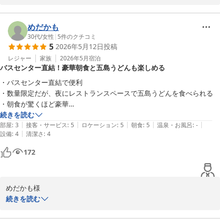
うございます。アメニティにつきましてご意見をお寄せいただきあ
りがとうございます。歯ブラシはフロント横のアメニティコーナー
よりお取りいただく形式となっております。ご案内がわかりずらく
めだかも
申し訳ございませんでした。また、次回は朝食を利用してみたいと
30代
/
女性
|
5
件のクチコミ
5
2026年5月12日
投稿
のお言葉をいただき大変うれしく存じます。ぜひ当ホテル自慢の朝
食や夜食サービスの五島うどんもお楽しみくださいませ。

レジャー
家族
2026年5月
宿泊
バスセンター直結！豪華朝食と五島うどんも楽しめる
またのお越しをスタッフ一同心よりお待ち申し上げております。

ホテルリソル佐世保　山瀧
・バスセンター直結で便利

・数量限定だが、夜にレストランスペースで五島うどんを食べられる

ホテルリソル佐世保
・朝食が驚くほど豪華

2026-05-31
・チェックアウト後も荷物を預かってくれる
続きを読む
|
|
|
|
|
部屋
:
3
接客・サービス
:
5
ロケーション
:
5
朝食
:
5
温泉・お風呂
:
-
|
設備
:
4
清潔さ
:
4
172
めだかも様

ホテルリソル佐世保をご利用いただき誠にありがとうございます。
続きを読む
当ホテルでは特に朝食に力点を置いており九州地方の食材の豊富