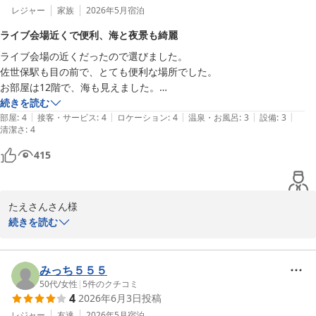
読いたしました。

レジャー
家族
2026年5月
宿泊
お客様に快適にお過ごしいただけることが私共にとって何よりの励
ライブ会場近くで便利、海と夜景も綺麗
みでございます。

ライブ会場の近くだったので選びました。

佐世保駅も目の前で、とても便利な場所でした。

ユニットバスの設備につきましては、ご不便をおかけしたにもかか
お部屋は12階で、海も見えました。

わらず温かいお言葉をいただき恐縮でございます。

エスカレーター前は更に海がよく見え、夜景もきれいでした。

続きを読む
お湯の調整など最新の設備に比べるとお手間をおかけいたしますが
|
|
|
|
|
素泊まりでしたが、料金も安くて、満足でした。
部屋
:
4
接客・サービス
:
4
ロケーション
:
4
温泉・お風呂
:
3
設備
:
3
清掃やメンテナンスを徹底し今後も清潔で使いやすい状態を維持で
清潔さ
:
4
きるよう努めてまいります。

415
また、ご朝食にご満足いただけた様子が伺え大変光栄です。

お腹いっぱいお召し上がりいただけて何よりでした。

立地の利便性や上層階からの海の景色もお楽しみいただけたよう
たえさんさん様

で、佐世保での滞在が良いものとなったのであれば幸いです。

この度はホテルリソル佐世保をご利用いただき誠にありがとうござ
続きを読む
います。ライブ会場へのアクセスや駅前という立地、お部屋からの
「また佐世保を訪れた際には宿泊したい」という最高のお言葉を励
海や夜景をお楽しみいただけたとのこと大変うれしく存じます。

みに、今後もより一層のサービス向上に努めてまいります。

また料金面につきましてもご満足いただけたご様子を伺い安心いた
みっち５５５
お客様のまたのお越しを、スタッフ一同心よりお待ち申し上げてお
しました。お客様の楽しいご旅行やライブの思い出づくりのお手伝
50代
/
女性
|
5
件のクチコミ
ります。

4
2026年6月3日
投稿
いができましたことを光栄に思います。

今後も快適にお過ごしいただけるホテルを目指してまいりますので
レジャー
友達
2026年5月
宿泊