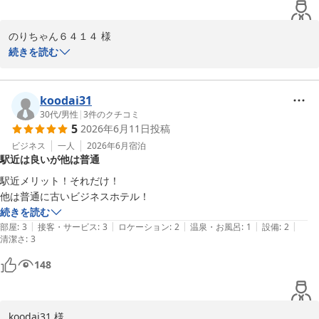
のりちゃん６４１４ 様

この度はホテルリソル佐世保をご利用いただき誠にありがとうござ
続きを読む
います。

またお忙しい中、温かいお言葉と貴重なご指摘をお寄せいただきま
したこと重ねて御礼申し上げます。

koodai31
夜食の五島うどんや朝食そしてスタッフの笑顔についてお褒めいた
30代
/
男性
|
3
件のクチコミ
5
2026年6月11日
投稿
だき大変光栄です。お客様に「朝から元気になれる」と感じていた
だけたことは私共にとって何よりの励みとなります。

ビジネス
一人
2026年6月
宿泊
駅近は良いが他は普通
しかしながら浴室のカビに関しましてご不快な思いをさせてしまい
誠に申し訳ございませんでした。

駅近メリット！それだけ！

せっかくのお寛ぎの時間を台無しにしてしまいましたこと深くお詫
他は普通に古いビジネスホテル！
び申し上げます。

続きを読む
ご指摘いただきました箇所は直ちに清掃・点検を強化し改善に努め
|
|
|
|
|
部屋
:
3
接客・サービス
:
3
ロケーション
:
2
温泉・お風呂
:
1
設備
:
2
清潔さ
てまいります。

:
3
次回お越しいただいた際には「いうことなし」の満点のお言葉をい
148
ただけるようスタッフ一同清潔感のある空間づくりに邁進してまい
ります。

お客様のまたのお越しを心よりお待ち申し上げております。

koodai31 様

ホテルリソル佐世保　山瀧