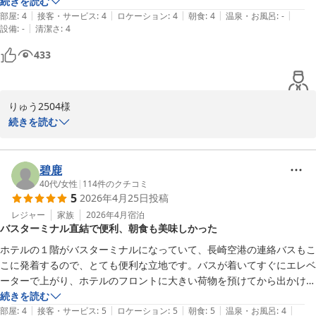
続きを読む
|
|
|
|
|
部屋
:
4
接客・サービス
:
4
ロケーション
:
4
朝食
:
4
温泉・お風呂
:
-
ホテルリソル佐世保
|
設備
:
-
清潔さ
:
4
2026-03-15
433
りゅう2504様

この度は数あるホテルの中からホテルリソル佐世保をご利用頂きま
続きを読む
して誠にありがとうございます。また、貴重なお時間を頂戴し、ご
意見を賜りましたこと重ねてお礼申し上げます。

当館の施設について概ねご満足頂けたご様子で何よりでございまし
碧鹿
た。朝食はご満足いただけたご様子で安心いたしました。これから
40代
/
女性
|
114
件のクチコミ
5
2026年4月25日
投稿
も夜食、朝食の内容、品質を落とすことなく、スタッフのサ－ビス
レベル向上はもちろん、更なる施設の美化に努めお越し頂くお客様
レジャー
家族
2026年4月
宿泊
バスターミナル直結で便利、朝食も美味しかった
に快適にお寛ぎ頂けますようスタッフ一同精進してまいります。佐
世保へお越しの際は是非またホテルリソル佐世保へお越しください
ホテルの１階がバスターミナルになっていて、長崎空港の連絡バスもこ
ませ。

こに発着するので、とても便利な立地です。バスが着いてすぐにエレベ
りゅう2054様のまたのご来館をスタッフ一同お待ちしております。

ーターで上がり、ホテルのフロントに大きい荷物を預けてから出かけら
ホテルリソル佐世保　辻
れました。

続きを読む
|
|
|
|
|
朝食のハーフバイキングも品数が多くてボリュームがあり、どのメニュ
部屋
:
4
接客・サービス
:
5
ロケーション
:
5
朝食
:
5
温泉・お風呂
:
4
ホテルリソル佐世保