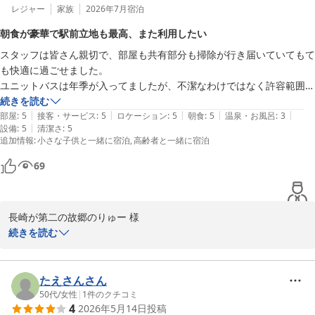
レジャー
家族
2026年7月
宿泊
朝食が豪華で駅前立地も最高、また利用したい
スタッフは皆さん親切で、部屋も共有部分も掃除が行き届いていてもて
も快適に過ごせました。

ユニットバスは年季が入ってましたが、不潔なわけではなく許容範囲内
でした。お湯と水が別で自分で調整しないといけないタイプのやつなの
続きを読む
|
|
|
|
|
で、少々不便です。湯量は十分でした。

部屋
:
5
接客・サービス
:
5
ロケーション
:
5
朝食
:
5
温泉・お風呂
:
3
|
設備
:
5
清潔さ
:
5
選べる朝食がとても豪華でびっくり！

追加情報
:
小さな子供と一緒に宿泊
高齢者と一緒に宿泊
ご飯やパン、サラダやデザート各種自由に取れましたが(こちらも種類
が豊富でした)、メインの料理だけで満腹になりました。

69
場所も駅前でバスセンターの上なので、とても便利でよかったです。
(宿泊部屋が上階なので、海が遠くに見えたのもよかったです)

また佐世保に訪れた際には、宿泊したいと思います。
長崎が第二の故郷のりゅー 様

続きを読む
この度はホテルリソル佐世保にご宿泊いただき誠にありがとうござ
います。

また、お忙しい中温かいご感想をお寄せいただきましたこと重ねて
たえさんさん
御礼申し上げます。

50代
/
女性
|
1
件のクチコミ
4
2026年5月14日
投稿
スタッフの対応や館内の清掃についてお褒めいただき大変嬉しく拝