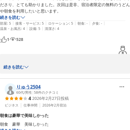
ださり、とても助かりました。次回は是非、宿泊者限定の無料のうどん
ホテルリソル佐世保
や朝食を利用したいと思います。
2026-05-31
続きを読む
|
|
|
|
|
部屋
:
5
接客・サービス
:
5
ロケーション
:
5
朝食
:
-
夕食
:
-
|
|
温泉・お風呂
:
4
設備
:
5
清潔さ
:
4
1
528
suuuuumin様

続きを読む
この度は宿泊ご予約いただきまして誠にありがとうございます。禁
煙室へ変更などお客様よりご要望がございましたら当日の空室状況
に応じてお答えいたします。おうどんや朝食は大変ご好評いただい
りゅう2504
ております。次回またお泊り頂く際には更にご満足して頂けるよう
60代
/
男性
|
58
件のクチコミ
4
2026年2月27日
投稿
今後もお客様にとって過ごしやすい環境、サービスを提供できるよ
う精進して参ります。お忙しい中ご投稿いただきまして誠にありが
ビジネス
仕事仲間
2026年2月
宿泊
とうございました。またのご来館をスタッフ一同心よりお待ちして
朝食は豪華で美味しかった
おります。

朝食　豪華　美味しかった
ホテルリソル佐世保　山瀧
