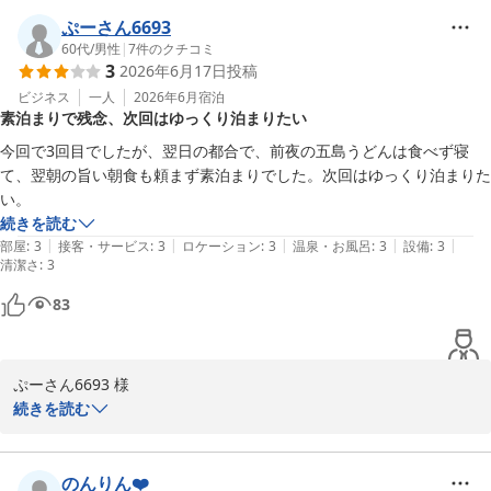
さ、美味しさ、美しさ、季節感をお楽しみいただけるように料理
長、厨房スタッフ、レストランサービススタッフと知恵を出し合い
ぷーさん6693
料理メニューを決めております。ご満足いただけたご様子が伺えス
60代
/
男性
|
7
件のクチコミ
3
2026年6月17日
投稿
タッフ一同、身に余る思いでございます。

クチコミや直接いただけるお客様のご意見を広く受け止め、できる
ビジネス
一人
2026年6月
宿泊
素泊まりで残念、次回はゆっくり泊まりたい
かぎり次回のメニューへ反映させるようにしております。いつでも
お客様のご期待に添えるようにスタッフ一同精進してまいります。

今回で3回目でしたが、翌日の都合で、前夜の五島うどんは食べず寝
めだかも様のまたのご来館をスタッフ一同お待ちしております。

て、翌朝の旨い朝食も頼まず素泊まりでした。次回はゆっくり泊まりた
ホテルリソル佐世保　辻
い。
続きを読む
ホテルリソル佐世保
|
|
|
|
|
部屋
:
3
接客・サービス
:
3
ロケーション
:
3
温泉・お風呂
:
3
設備
:
3
2026-05-25
清潔さ
:
3
83
ぷーさん6693 様

この度は３回目のご宿泊誠にありがとうございます。

続きを読む
今回はご都合により夜食の五島うどんや朝食をご利用いただけなか
ったとのこと残念に思います。次回はぜひごゆっくりご滞在いただ
き当ホテル自慢の朝食や五島うどんをお楽しみいただければ幸いで
のんりん❤️