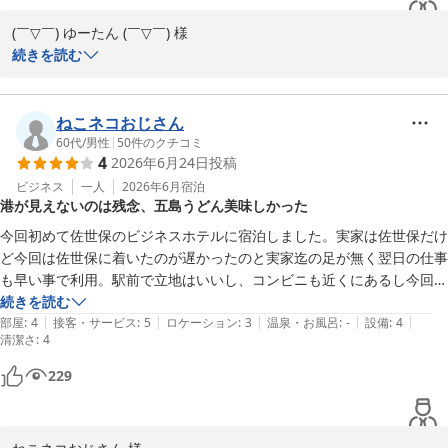
(￣▽￣) ゆーたん (￣▽￣) 様

この度はホテルリソル佐世保にご宿泊いただき誠にありがとうござ
続きを読む
いました。

数あるホテルの中から再び当ホテルをお選びいただけましたこと心
より感謝申し上げます。

ねこネコおじさん
コインランドリーの再設置につきまして、お喜びいただけたようで
60代
/
男性
|
50
件のクチコミ
4
2026年6月24日
投稿
大変嬉しく存じます。長期滞在のお客様にもより快適にお過ごしい
ただけるよう改善いたしましたのでぜひ今後もご活用くださいま
ビジネス
一人
2026年6月
宿泊
港が見えないのは残念、五島うどん美味しかった
せ。

一方で、お風呂の温度調整に関しましてはご不便をおかけし申し訳
今回初めて佐世保のビジネスホテルに宿泊しました。実家は佐世保だけ
ございませんでした。手動での調整は少々お手間をおかけしますが
ど今回は佐世保に着いたのが遅かったのと実家迄の足が無く翌日の仕事
いただいたご意見は今後の設備改善の際の貴重な参考とさせていた
も早い事で利用。駅前で立地はいいし、コンビニも近くにあるし今回は
だきます。

14階の最上階でしたが港が見えない部屋だったので残念でした。夜食
続きを読む
また、朝食も美味しくお召し上がりいただけたとのこと何よりでご
|
|
|
|
|
に五島うどんが食べれたのがGood！美味しかった!接客もGood！リー
部屋
:
4
接客・サービス
:
5
ロケーション
:
3
温泉・お風呂
:
-
設備
:
4
清潔さ
ざいます。

:
4
ズナブルな料金、佐世保は地元だけに中々ホテルを利用する事はないけ
メニュー選びに迷われるのも楽しみの一つとしてその日の気分あわ
ど、たまにはいいかな?
229
せてお楽しみいただけていれば幸いです。

これからもお客様により快適にお過ごしいただけるホテルを目指し
てまいります。
