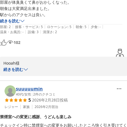
部屋が体臭臭くて鼻がおかしくなった。

ホテルリソル佐世保
朝食は大変満足出来ました。

2026-06-10
駅からのアクセスは良い。
続きを読む
|
|
|
|
|
部屋
:
2
接客・サービス
:
5
ロケーション
:
5
朝食
:
5
夕食
:
-
|
|
温泉・お風呂
:
-
設備
:
3
清潔さ
:
2
102
Hooah様

この度はホテルリソル佐世保をご利用いただきまして誠にありがと
続きを読む
うございます。

お部屋の臭いによりご不快な思いをおかけし誠に申し訳ございませ
んでした。快適にお過ごしただくべき客室においてご迷惑をおかけ
suuuuumin
しましたことを深くお詫び申し上げます。

40代
/
女性
|
2
件のクチコミ
5
2026年2月28日
投稿
そのような中でも朝食や駅からのアクセスにつきましてお褒めのお
言葉をいただきありがとうございます。いただいたご意見を真摯に
レジャー
家族
2026年2月
宿泊
受け止め客室管理の強化に努めてまいります。貴重なご意見をお寄
禁煙室への変更に感謝、うどんも楽しみ
せいただきありがとうございました。

チェックイン時に禁煙室への変更をお願いしたところ快く引き受けてく
ホテルリソル佐世保　山瀧