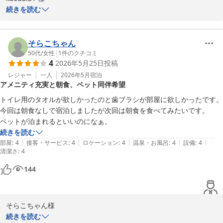
この度はホテルリソル佐世保をご利用いただきまして誠にありがと
続きを読む
ホテルリソル佐世保
うございました。

2026-07-30
数あるホテルの中から当ホテルをお選びいただきましてありがとう
ございます。

そらこちゃん
おもてなしの心を大切にしお客さまのご期待に添えるサービスを提
50代
/
女性
|
1
件のクチコミ
4
2026年5月25日
投稿
供していく所存です。

今後も多くのお客様に選ばれるホテルを目指し精進して参ります。

レジャー
一人
2026年5月
宿泊
アメニティ充実と朝食、ペット同伴希望
お客様のまたのご来館を心よりお待ち申し上げます。

ホテルリソル佐世保　山瀧
トイレ用のタオルが欲しかったのと歯ブラシが部屋に欲しかったです。
今回は朝食なしで宿泊しましたが次回は朝食を食べてみたいです。

ホテルリソル佐世保
ペットが泊まれるといいのになぁ。
2026-06-18
続きを読む
|
|
|
|
|
部屋
:
4
接客・サービス
:
4
ロケーション
:
4
温泉・お風呂
:
4
設備
:
4
清潔さ
:
4
144
そらこちゃん様

この度はホテルリソル佐世保をご利用いただきまして誠にありがと
続きを読む