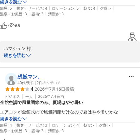
[清掃・管理]

続きを読む
1回目の掃除は忘れられた。1日だけ他の部屋に移動して翌日戻ること
|
|
|
|
|
部屋
:
5
接客・サービス
:
4
ロケーション
:
5
朝食
:
4
夕食
:
-
|
|
温泉・お風呂
:
3
設備
:
3
清潔さ
:
3
を提案されたが、移動が面倒なので掃除を翌日に延期してもらった。バ
スタブはキレイに清掃されていた。

65
[アメニティ]

必要なものをフロントで自由に持っていくタイプ。

[館内設備]

ハマシュン 様

エレベータ付近に空気清浄機とズボンプレッサーが複数置いてあった。

続きを読む
[フロント対応]

この度はホテルリソル佐世保をご利用いただき誠にありがとうござ
普通。

います。

[トータル]

朝食について「美味しかった」とのお言葉をいただきスタッフ一同
残飯マン。
出張で佐世保駅を利用する場合は、駅から近く朝食が充実している点
大変嬉しく拝読いたしました。

40代
/
男性
|
2
件のクチコミ
で、次もリソルを選ぶと思う。
4
2026年7月16日
投稿
今後もより一層ご満足いただけるお料理とサービスを提供できるよ
う努めてまいります。またのお越しを心よりお待ち申し上げており
ビジネス
一人
2026年7月
宿泊
全館空調で風量調節のみ、夏場はやや暑い
ます。

ホテルリソル佐世保山瀧
エアコンが全館式ので風量調節だけなので夏はやや暑いかな
続きを読む
ホテルリソル佐世保
|
|
|
|
|
部屋
:
4
接客・サービス
:
3
ロケーション
:
4
朝食
:
-
夕食
:
-
2026-07-30
|
|
温泉・お風呂
:
3
設備
:
3
清潔さ
:
3