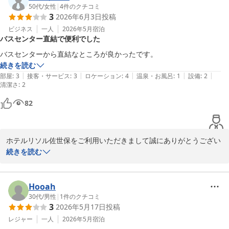
す。

50代
/
女性
|
4
件のクチコミ
3
2026年6月3日
投稿
またのお越しをスタッフ一同心よりお待ち申し上げております。

ホテルリソル佐世保　山瀧
ビジネス
一人
2026年5月
宿泊
バスセンター直結で便利でした
ホテルリソル佐世保
バスセンターから直結なところが良かったです。
2026-07-04
続きを読む
|
|
|
|
|
部屋
:
3
接客・サービス
:
3
ロケーション
:
4
温泉・お風呂
:
1
設備
:
2
清潔さ
:
2
82
ホテルリソル佐世保をご利用いただきまして誠にありがとうござい
ます。

続きを読む
少しでも多くのお客様に泊まって良かったと思っていただける様
に、スタッフ一同、一丸となって取り組んでおります。

今後とも多くのお客様に感動と満足を与えられるようスタッフ一同
Hooah
精進して参ります。

30代
/
男性
|
1
件のクチコミ
3
2026年5月17日
投稿
お客様のまたのご利用心からお待ち申し上げます。

ホテルリソル佐世保　山瀧
レジャー
一人
2026年5月
宿泊