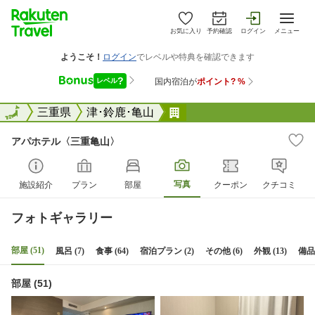
お気に入り
予約確認
ログイン
メニュー
全国
全国
三重県
津･鈴鹿･亀山
アパホテル〈三重亀山〉
アパホテル〈三重亀山〉
写真
施設紹介
プラン
部屋
クーポン
クチコミ
フォトギャラリー
部屋 (51)
風呂 (7)
食事 (64)
宿泊プラン (2)
その他 (6)
外観 (13)
備品
部屋 (51)