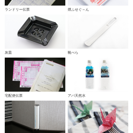
ランドリー伝票
煙ふせぐ～ん
灰皿
靴べら
宅配便伝票
アパ天然水