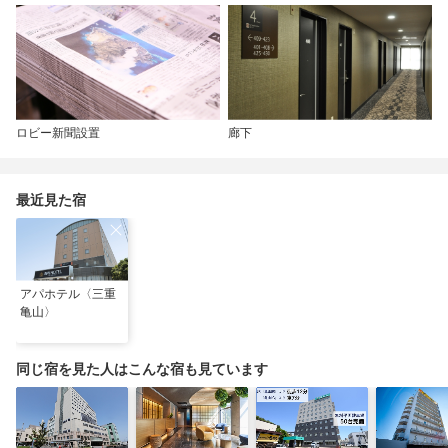
ロビー新聞設置
廊下
最近見た宿
アパホテル〈三重
亀山〉
同じ宿を見た人はこんな宿も見ています