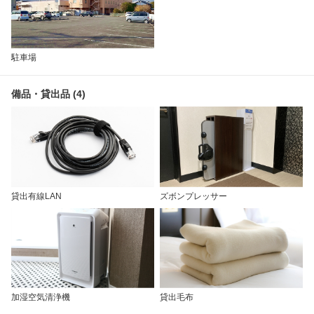
駐車場
備品・貸出品 (4)
貸出有線LAN
ズボンプレッサー
加湿空気清浄機
貸出毛布