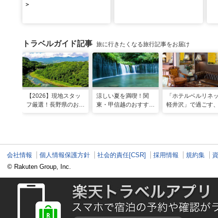
＞
トラベルガイド記事
旅に行きたくなる旅行記事をお届け
【2026】現地スタッ
涼しい夏を満喫！関
「ホテルベルリネ
フ厳選！長野県のおす
東・甲信越のおすすめ
軽井沢」で過ごす
すめ観光スポット26
避暑地14選
ンティークに包ま
選
優雅な休日
会社情報
個人情報保護方針
社会的責任[CSR]
採用情報
規約集
© Rakuten Group, Inc.