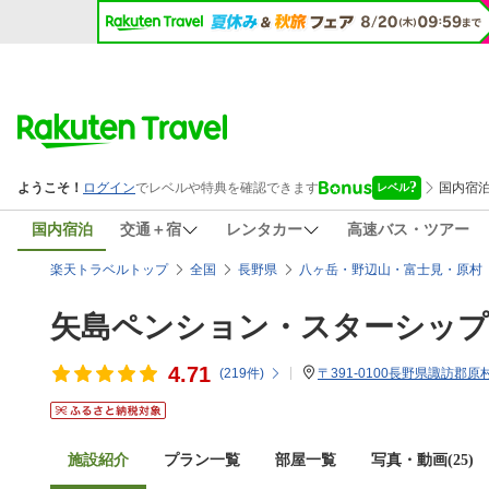
国内宿泊
交通＋宿
レンタカー
高速バス・ツアー
楽天トラベルトップ
全国
長野県
八ヶ岳・野辺山・富士見・原村
矢島ペンション・スターシップ
4.71
(
219
件)
〒391-0100長野県諏訪郡原村1
施設紹介
プラン一覧
部屋一覧
写真・動画(25)