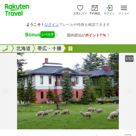
お気に入り
予約確認
ログイン
メニュー
全国
全国
北海道
帯広・十勝
ＹＯＲＫＳＨＩＲＥ ＦＡＲ
1/13