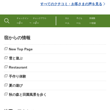
すべてのクチコミ・お客さまの声を見る
チェックイン
チェックアウト
大人
子ども
部屋数
--/--
--/--
--
--
--
〜
人
人
部屋
宿からの情報
New Top Page
雪と遊ぶ
Restaurant
手作り体験
夏の遊び
秋の森と田園風景を歩く