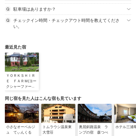
駐車場はありますか？
チェックイン時間・チェックアウト時間を教えてくださ
い。
最近見た宿
ＹＯＲＫＳＨＩＲ
Ｅ ＦＡＲＭ(ヨー
クシャーファーム)
同じ宿を見た人はこんな宿も見ています
小さなオーベルジ
トムラウシ温泉東
奥屈斜路温泉 ラ
ホテル三浦
ュ てぃんくる
大雪荘
ンプの宿 森つべ