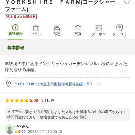
ＹＯＲＫＳＨＩＲＥ ＦＡＲＭ(ヨークシャー
ファーム)
施設紹介
プラン
部屋
写真
クーポン
クチコミ
基本情報
羊牧場の中にあるイングリッシュガーデンやツルバラの囲まれた
煉瓦造りの洋館。
〒081-0038 北海道上川郡新得町新得基線115-7
5.00
全116件
８月下旬に妻と１泊で宿泊しました立地は十勝地方の中心の帯広からは１
時間弱離れており、牧場併設でもあるため新得町...
べべみん
5.00
2024/09/02 10:55:13