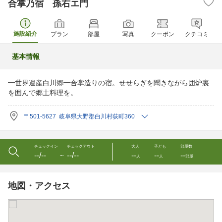
合掌乃宿 孫右エ門
施設紹介
プラン
部屋
写真
クーポン
クチコミ
基本情報
━世界遺産白川郷━合掌造りの宿。せせらぎを聞きながら囲炉裏
を囲んで郷土料理を。
〒501-5627 岐阜県大野郡白川村荻町360
チェックイン
チェックアウト
大人
子ども
部屋数
--/--
--/--
--
--
--
〜
人
人
部屋
地図・アクセス