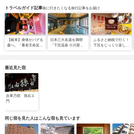
トラベルガイド記事
旅に行きたくなる旅行記事をお届け
【岐阜】身体がバグる
日本三大名湯を満喫
ふるさと納税で行く！
森へ。「養老天命反転
「下呂温泉 小川屋」
下呂をじっくり楽しむ
地」から始まる体感リ
で過ごす癒やし旅
おすすめ10選
セット旅
最近見た宿
合掌乃宿 孫右エ
門
同じ宿を見た人はこんな宿も見ています