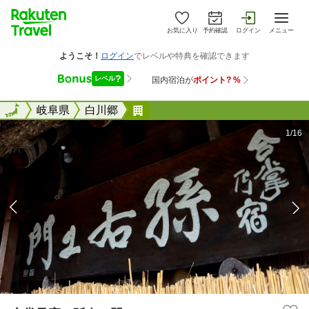
お気に入り
予約確認
ログイン
メニュー
全国
全国
岐阜県
白川郷
合掌乃宿 孫右エ門
1/16