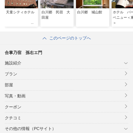
天童シティホテル
白川郷 民宿 大
白川郷 城山館
ホテル パ
田屋
ベニュー＜
＞
このページのトップへ
合掌乃宿 孫右エ門
施設紹介
プラン
部屋
写真・動画
クーポン
クチコミ
その他の情報（PCサイト）