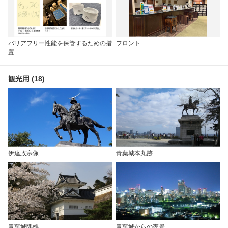
バリアフリー性能を保管するための措
フロント
置
観光用 (18)
伊達政宗像
青葉城本丸跡
青葉城隅櫓
青葉城からの夜景