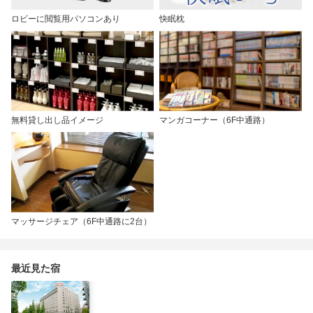
ロビーに閲覧用パソコンあり
快眠枕
無料貸し出し品イメージ
マンガコーナー（6F中通路）
マッサージチェア（6F中通路に2台）
最近見た宿