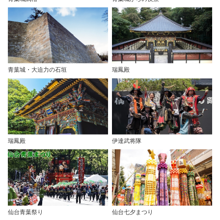
青葉城・大迫力の石垣
瑞鳳殿
瑞鳳殿
伊達武将隊
仙台青葉祭り
仙台七夕まつり