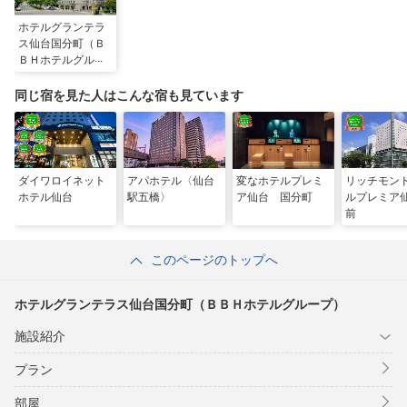
ホテルグランテラ
ス仙台国分町（Ｂ
ＢＨホテルグルー
プ）
同じ宿を見た人はこんな宿も見ています
ダイワロイネット
アパホテル〈仙台
変なホテルプレミ
リッチモン
ホテル仙台
駅五橋〉
ア仙台 国分町
ルプレミア
前
このページのトップへ
ホテルグランテラス仙台国分町（ＢＢＨホテルグループ）
施設紹介
プラン
部屋