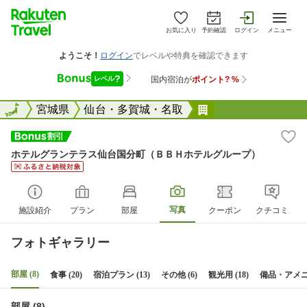
お気に入り
予約確認
ログイン
メニュー
全国
全国
宮城県
仙台・多賀城・名取
ホテルグランテラ
ホテルグランテラス仙台国分町（ＢＢＨホテルグループ）
写真
施設紹介
プラン
部屋
クーポン
クチコミ
フォトギャラリー
部屋 (8)
食事 (20)
宿泊プラン (13)
その他 (6)
観光用 (18)
備品・アメニテ
部屋 (8)