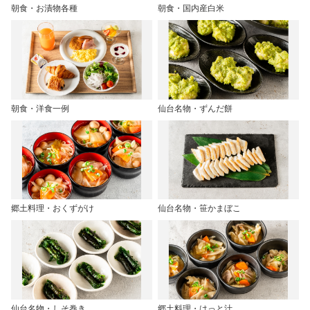
朝食・お漬物各種
朝食・国内産白米
朝食・洋食一例
仙台名物・ずんだ餅
郷土料理・おくずがけ
仙台名物・笹かまぼこ
仙台名物・しそ巻き
郷土料理・はっと汁