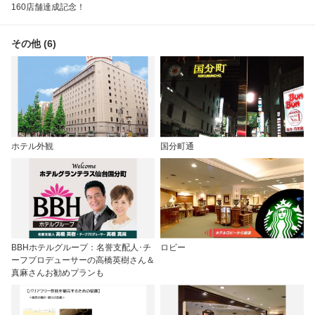
160店舗達成記念！
その他 (6)
ホテル外観
国分町通
BBHホテルグループ：名誉支配人･チ
ロビー
ーフプロデューサーの高橋英樹さん＆
真麻さんお勧めプランも