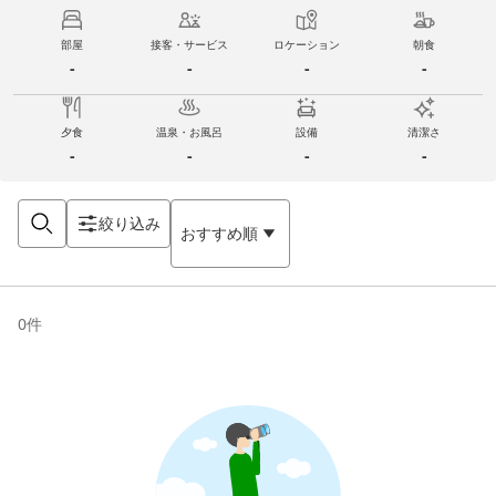
部屋
接客・サービス
ロケーション
朝食
-
-
-
-
夕食
温泉・お風呂
設備
清潔さ
-
-
-
-
絞り込み
おすすめ順
0
件