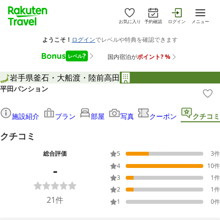
お気に入り
予約確認
ログイン
メニュー
岩手県
釜石・大船渡・陸前高田
平田パンション
施設紹介
プラン
部屋
写真
クーポン
クチコミ
クチコミ
総合評価
5
3
件
-
4
10
件
3
1
件
2
1
件
21
件
1
0
件