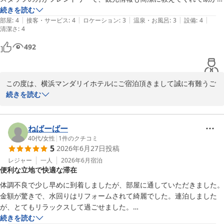
フロント
ました。バスなどの１日券も購入できます。駅からは少し歩きます。バ
続きを読む
|
|
|
|
|
スも通っているようですが、乗るほどの距離かといわれると微妙でしょ
部屋
:
4
接客・サービス
:
4
ロケーション
:
3
温泉・お風呂
:
3
設備
:
4
横浜マンダリンホテル
清潔さ
:
4
うか。
2026-07-01
492
この度は、横浜マンダリイホテルにご宿泊頂きまして誠に有難うご
ざいました。

続きを読む
立地の件でお褒めのお言葉大変嬉しく思います。

是非、横浜散策の拠点としてご活用いただければ幸いでございま
す。

ねばーばー
お客様に再度リピートしていただける魅力のあるホテルを目指して
40代
/
女性
|
1
件のクチコミ
5
2026年6月27日
投稿
精進して参ります。

また機会がございましたら是非当館のご利用をお願いいたします。

レジャー
一人
2026年6月
宿泊
便利な立地で快適な滞在
この度はお忙しい中ご投稿を頂きまして誠に有難うございました。

体調不良で少し早めに到着しましたが、部屋に通していただきました。

横浜マンダリンホテル

金額が驚きで、水回りはリフォームされて綺麗でした。連泊しました
フロント
が、とてもリラックスして過ごせました。

JRも地下鉄も近く、周りには店がなんでもあるので便利です。みなとみ
続きを読む
横浜マンダリンホテル