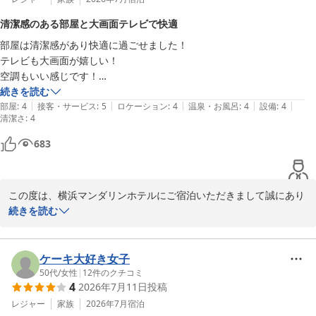
を込めてご提供しておりますので、お褒めいただきスタッフの励み
清潔感のある部屋と大画面テレビで快適
になります。

部屋は清潔感があり快適に過ごせました！

お客様に気持ち良くご滞在いただき、元気にご出発していただける
テレビも大画面が嬉しい！

よう、サービスの向上に努めてまいります。

空調もいい感じです！

この度はお忙しい中ご投稿頂きまして誠にありがとうございまし
アメニティは自分で取る制度なので

続きを読む
た。

|
|
|
|
|
それも嬉しかったです！
部屋
:
4
接客・サービス
:
5
ロケーション
:
4
温泉・お風呂
:
4
設備
:
4
またのご利用をスタッフ一同、心よりお待ちしております。

清潔さ
:
4
横浜マンダリンホテル

683
フロント
横浜マンダリンホテル
この度は、横浜マンダリンホテルにご宿泊いただきまして誠にあり
2026-07-17
がとうございました。

続きを読む
リニューアル後の客室にてご快適にご滞在いただけた様子が伺えま
したので嬉しく思います。

今後より一層お客様にご満足頂けるようさらに精進して参ります。

ケーキ大好き女子
またの機会がございましたら是非当館のご利用をお待ちしておりま
50代
/
女性
|
12
件のクチコミ
4
2026年7月11日
投稿
す。

この度は、お忙しい中ご投稿を頂きまして誠に有難うございまし
レジャー
家族
2026年7月
宿泊