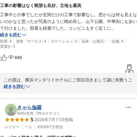
た。

工事の影響はなく眺望も良好、立地も最高
工事中との事でしたが玄関だけの工事で影響なし。窓からは何も見えな
横浜マンダリンホテル

いのかなと思ったが写真のように眺め良し。山下公園、中華街にも歩い
フロント
て行けました。部屋も綺麗でした。コンビニもすぐ近くに。
横浜マンダリンホテル
続きを読む
2026-07-13
|
|
|
|
|
部屋
:
4
接客・サービス
:
4
ロケーション
:
3
温泉・お風呂
:
-
設備
:
4
清潔さ
:
5
686
この度は、横浜マンダリイホテルにご宿泊頂きまして誠に有難うご
ざいました。

続きを読む
数々のお褒めのお言葉大変光栄でございます。

当館は、坂の上にある為ご移動でご足労をおかけいたしました。

周辺には徒歩圏内に複数の飲食店があり繁華街から離れており、静
きゃら伽羅
かにお休み頂けるのが自慢でもあります。

60代
/
女性
|
7
件のクチコミ
5
2026年7月11日
投稿
これからも快適にお過ごしいただけるホテルを目指して努めてまい
ります。ぜひまたお仕事やご旅行の際にご利用くださいませ。

レジャー
一人
2026年7月
宿泊
またの機会がございましたら、【最高！】と思っていただける様な