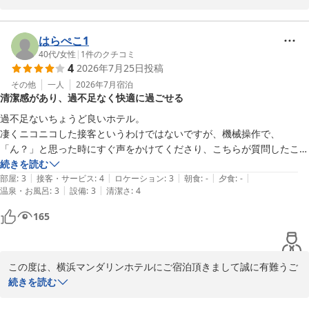
お忙しい中の口コミ投稿を賜り、重ねてお礼申し上げます。

横浜マンダリンホテル
また、数ある項目のご評価拝見いたしましてご満足いただけました
2026-08-03
様で安堵しております。

はらぺこ1
今後もお客様のお言葉に耳を傾け、スタッフ一丸となりサービスの
40代
/
女性
|
1
件のクチコミ
4
2026年7月25日
投稿
向上に努めて参りますのでお気づきの点がございましたらご意見頂
けると幸いでございます。

その他
一人
2026年7月
宿泊
清潔感があり、過不足なく快適に過ごせる
この度はお忙しい中ご投稿頂きまして誠にありがとうございまし
た。

過不足ないちょうど良いホテル。

またのご来館をスタッフ一同、心よりお待ちしております。

凄くニコニコした接客というわけではないですが、機械操作で、
「ん？」と思った時にすぐ声をかけてくださり、こちらが質問したこと
横浜マンダリンホテル

にも適切に回答してくださいました。

続きを読む
フロント
|
|
|
|
|
部屋は狭いけれど、清潔感があり、お風呂トイレもキレイでした。タオ
部屋
:
3
接客・サービス
:
4
ロケーション
:
3
朝食
:
-
夕食
:
-
|
|
温泉・お風呂
:
3
設備
:
3
清潔さ
:
4
ルも2枚ずつ用意されており便利に感じました。

横浜マンダリンホテル
朝食も、品数はやや少なめではあるけれど、和と洋が用意されており、
165
2026-07-31
従業員はたどたどしいながらも気持ち良い接客で迎えてくださいまし
た。

改装中プランとのことですが、どこを改装していたのかわからないぐら
この度は、横浜マンダリンホテルにご宿泊頂きまして誠に有難うご
い快適でした。
ざいました。 

続きを読む
凄くニコニコした接客というわけではないですが、機械操作で、