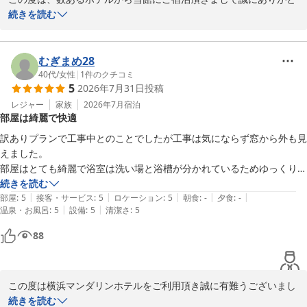
うございます。

続きを読む
スタッフの方の対応がとてもよく大変満足していますと言うお言葉
を頂戴し大変嬉しく拝読させていただきました。

スタッフのささやかな配慮をご評価いただけた事何よりの励みとな
むぎまめ28
ります。

40代
/
女性
|
1
件のクチコミ
5
2026年7月31日
投稿
快適な、ご滞在をいただけますよう明るく親身な接客を心掛けお客
様にご満足いただけるよう努めて参ります。

レジャー
家族
2026年7月
宿泊
部屋は綺麗で快適
しかしながら、シャワーカーテンが生乾きの匂いがしたと言うご指
摘お客様にご不快な思いをさせてしまい大変申し訳ございません。

訳ありプランで工事中とのことでしたが工事は気にならず窓から外も見
今後このような事のないようスタッフ間での共有及びこまめな点検
えました。

をして参ります。

部屋はとても綺麗で浴室は洗い場と浴槽が分かれているためゆっくり入
まだまだ改善すべき点が多いですがお客様に安心・安全・何より快
れました！　

続きを読む
適にお過ごし頂けるホテル作りをしてまいります。

|
|
|
|
|
スタッフの方達もとても感じが良く機会があればまた利用したいです。
部屋
:
5
接客・サービス
:
5
ロケーション
:
5
朝食
:
-
夕食
:
-
また機会がございましたら是非当館を宜しくお願いいたします。

|
|
温泉・お風呂
:
5
設備
:
5
清潔さ
:
5
この度はお忙しい中ご投稿いただきまして、誠にありがとうござい
88
ました。

横浜マンダリンホテル

フロント

この度は横浜マンダリンホテルをご利用頂き誠に有難うございまし
た。

続きを読む