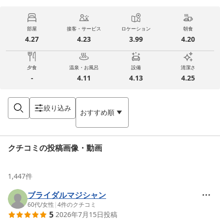
部屋
接客・サービス
ロケーション
朝食
4.27
4.23
3.99
4.20
夕食
温泉・お風呂
設備
清潔さ
-
4.11
4.13
4.25
絞り込み
おすすめ順
クチコミの投稿画像・動画
1,447
件
ブライダルマジシャン
60代
/
女性
|
4
件のクチコミ
5
2026年7月15日
投稿