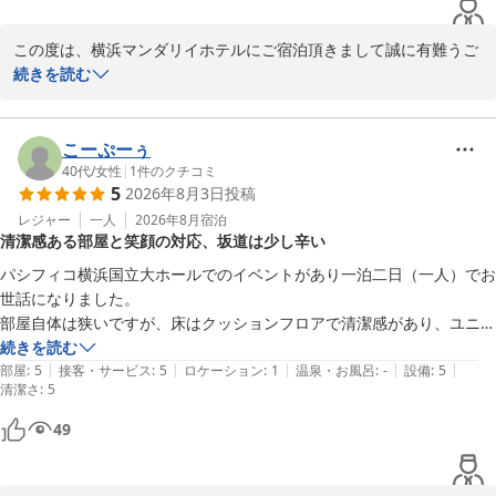
この度は、横浜マンダリイホテルにご宿泊頂きまして誠に有難うご
ざいました。

続きを読む
快適に過ごされた様子がうかがえて、とても嬉しく思います。

野毛は飲食店が３００店舗あると言われております。

お客様の気分にあったお店が見つかったのであれば幸いです。

こーぷーぅ
当館は、お客様一人一人に寄り添ったホテルを目指し、これからも
40代
/
女性
|
1
件のクチコミ
5
2026年8月3日
投稿
精進して参ります。

お客様のまたのご利用をお待ちしております。

レジャー
一人
2026年8月
宿泊
清潔感ある部屋と笑顔の対応、坂道は少し辛い
横浜マンダリンホテル　

パシフィコ横浜国立大ホールでのイベントがあり一泊二日（一人）でお
フロント
世話になりました。

部屋自体は狭いですが、床はクッションフロアで清潔感があり、ユニッ
横浜マンダリンホテル
トバスも新しく綺麗でした。

続きを読む
2026-08-03
|
|
|
|
|
フロントの方も笑顔で対応してくださったので非常に良かったです。

部屋
:
5
接客・サービス
:
5
ロケーション
:
1
温泉・お風呂
:
-
設備
:
5
清潔さ
:
5
ただ、桜木町駅方面から歩いて行くと50メートル程の上り坂を行くこ
49