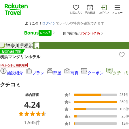
お気に入り
予約確認
ログイン
メニュー
神奈川県
横浜
横浜マンダリンホテル
ふるさと納税対象
施設紹介
プラン
部屋
写真
クーポン
クチコミ
クチコミ
総合評価
5
231
件
4.24
4
369
件
3
106
件
2
25
件
1,935
件
1
12
件