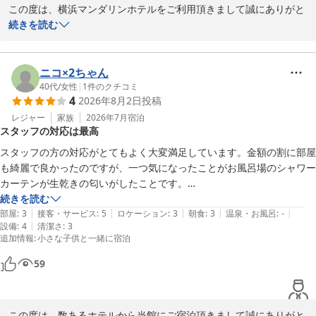
この度は、横浜マンダリンホテルをご利用頂きまして誠にありがと
うございます。

続きを読む
また、当館は、坂の上にある為ご来館の際にはご足労をおかけいた
しました。

お部屋は、一部改装をいたしましたが平米は変わっておりません。

ニコ×2ちゃん
そんな中でも、スタッフや、お部屋へのお褒めのお言葉大変嬉しく
40代
/
女性
|
1
件のクチコミ
4
2026年8月2日
投稿
思います。

ご滞在中「こんなものがあったら便利だったな」「これが不便で困
レジャー
家族
2026年7月
宿泊
スタッフの対応は最高
ったな」など、他にも気になったことやご要望等ございましたらお
申し付けくださいませ。

スタッフの方の対応がとてもよく大変満足しています。金額の割に部屋
より良いサービスを提供できるよう、スタッフ一同今後も精進して
も綺麗で良かったのですが、一つ気になったことがお風呂場のシャワー
参ります。

カーテンが生乾きの匂いがしたことです。

また機会がございましたら是非当館のご利用をお願いいたします。

トータルは良く、スタッフの方がとても良くしてくださったのでまた何
続きを読む
この度はお忙しい中ご投稿を頂きまして誠に有難うございました。

|
|
|
|
|
かの際に利用したいと思うホテルでした。
部屋
:
3
接客・サービス
:
5
ロケーション
:
3
朝食
:
3
温泉・お風呂
:
-
|
設備
:
4
清潔さ
:
3
追加情報
:
小さな子供と一緒に宿泊
横浜マンダリンホテル

59
横浜マンダリンホテル
2026-08-03
この度は、数あるホテルから当館にご宿泊頂きまして誠にありがと