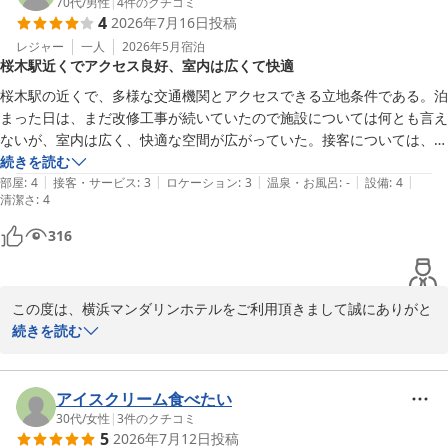
適にお過ごし頂けるホテル作りをしてまいります。

70代
/
男性
|
4
件のクチコミ
4
2026年7月16日
投稿
この度はお忙しい中ご投稿頂きまして誠にありがとうございまし
た。

レジャー
一人
2026年5月
宿泊
桜木駅近くでアクセス良好、室内は広くて快適
またの機会がございましたら是非当館を宜しくお願いいたします。

桜木駅の近くで、多様な交通機関とアクセスできる立地条件である。泊
横浜マンダリンホテル

まった日は、まだ改修工事が続いていたので施設については何とも言え
フロント
ないが、室内は広く、快適な空間が広がっていた。接客については、担
当者によってやや違いが大きく、やや残念であった。
続きを読む
横浜マンダリンホテル
|
|
|
|
|
部屋
:
4
接客・サービス
:
3
ロケーション
:
3
温泉・お風呂
:
-
設備
:
4
2026-07-21
清潔さ
:
4
316
この度は、横浜マンダリンホテルをご利用頂きまして誠にありがと
うございます。

続きを読む
当館は只今、大規模修繕工事の為お客様にはご迷惑をお掛けしてお
ります。

その中でも、室内は広く、快適な空間が広がっていたと言うお言葉
アイスクリーム食べたい
大変嬉しく思います。

30代
/
女性
|
3
件のクチコミ
5
2026年7月12日
投稿
しかしながら、担当者によってやや違いが大きく、やや残念であっ