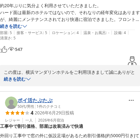
横浜マンダリンホテル

約20年ぶりに気分よく利用させていただきました。

フロント
ハード面は最新のホテルではないので、それなりの経年変化はあります
が、綺麗にメンテナンスされており快適に宿泊できました。フロントの
横浜マンダリンホテル
方の対応も親切でした。また横浜で宿泊する際にはお世話になりたいと
続きを読む
2026-07-09
|
|
|
|
|
思います。
部屋
:
5
接客・サービス
:
5
ロケーション
:
4
温泉・お風呂
:
-
設備
:
4
清潔さ
:
5
547
この度は、横浜マンダリンホテルをご利用頂きまして誠にありがと
うございます。

続きを読む
約20年ぶりに気分よく利用させていただきましたと言うお言葉大変
光栄でございます。

またスタッフへの温かいお言葉大変嬉しく思います。

ポイ活たぷたぷ
フロントスタッフは、お客様の快適なご滞在をお手伝いする為に24
50代
/
男性
|
1
件のクチコミ
4
2026年6月29日
投稿
時間体制でお客様をお迎えしております。

より良いサービスを提供できるよう、スタッフ一同今後も精進して
レジャー
一人
2026年6月
宿泊
工事中で割引価格、部屋は改装済みで快適
参ります。

また機会がございましたら是非当館のご利用をお願いいたします。

外回り工事中で窓の外に仮設足場があるため割引価格(約5000円引き)て