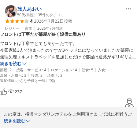
「ん？」と思った時にすぐ声をかけてくださり、こちらが質問した
ことにも適切に回答してくださいましたと言うお言葉機械に頼り過
旅人あおい
ぎと反省いたしました。

50代
/
男性
|
135
件のクチコミ
4
2026年7月22日
投稿
その中でもお褒めのお言葉大変光栄でございます。

お客様に気持ち良くご滞在いただき、元気にご出発していただける
レジャー
家族
2026年7月
宿泊
フロントは丁寧だが部屋が狭く設備に難あり
よう、サービスの向上に努めてまいります。

この度はお忙しい中ご投稿頂きまして誠にありがとうございまし
フロントは丁寧でとても良かったです。

た。

今回家族3人で泊まったのですが3ベッドにはなっていましたが部屋に
またのご利用をスタッフ一同、心よりお待ちしております。

無理矢理エキストラベッドを追加しただけで部屋は通路がギリギリある
感じでベッドもシングルサイズで小さくかったです。

続きを読む
横浜マンダリンホテル

|
|
|
|
|
お風呂のドアが軋みすぎていて油くらい注しておいて欲しかったです。
部屋
:
2
接客・サービス
:
4
ロケーション
:
4
朝食
:
5
夕食
:
-
フロント
|
|
温泉・お風呂
:
3
設備
:
3
清潔さ
:
3
追加情報
:
小さな子供と一緒に宿泊
横浜マンダリンホテル
237
2026-07-25
この度は、横浜マンダリンホテルをご利用頂きまして誠に有難うご
ざいます。

続きを読む
フロントは丁寧でとても良かったですと言うお言葉大変嬉しく思い
ます。
