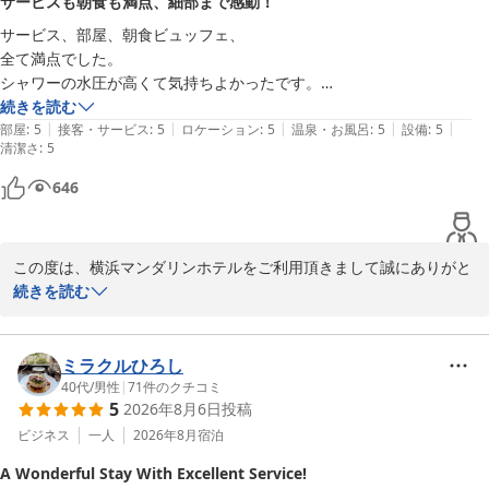
サービスも朝食も満点、細部まで感動！
ホテルを目指し 日々研鑚を重ねてまいります。

サービス、部屋、朝食ビュッフェ、

この度はお忙しい中ご投稿頂きまして誠にありがとうございまし
全て満点でした。

た。

シャワーの水圧が高くて気持ちよかったです。

またのご来館をスタッフ一同、心よりお待ちしております。

自動で流れるトイレにもビックリしました。

続きを読む
|
|
|
|
|
そして部屋にある椅子の滑りの良さにも感心しました。何気ないことで
部屋
:
5
接客・サービス
:
5
ロケーション
:
5
温泉・お風呂
:
5
設備
:
5
横浜マンダリンホテル

清潔さ
:
5
すが細部にわたり気を使っているとを感じました。

フロント
朝食ビュッフェもとても美味しかったです。

646
横浜マンダリンホテル
2026-07-11
この度は、横浜マンダリンホテルをご利用頂きまして誠にありがと
うございます。

続きを読む
サービス、部屋、朝食ビュッフェ、全て満点でしたと言うお言葉大
変を頂戴し大変励みになります。

これからも安心してお寛ぎいただける空間をご提供できるよう、変
ミラクルひろし
わらぬサービスとより一層の品質向上に努めてまいります。

40代
/
男性
|
71
件のクチコミ
5
2026年8月6日
投稿
この度はお忙しい中ご投稿頂きまして誠にありがとうございまし
た。

ビジネス
一人
2026年8月
宿泊
またのご来館をスタッフ一同、心よりお待ちしております。

A Wonderful Stay With Excellent Service!