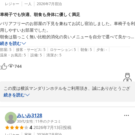
レジャー
一人
2026年7月
宿泊
車椅子でも快適、朝食も身体に優しく満足
バリアフリーのお部屋の下見を兼ねてお試し宿泊しました。車椅子を利
用しやすいお部屋でした。

朝食は脂っこく無い比較的消化の良いメニューを自分で選べて良かった
です。
続きを読む
|
|
|
|
|
部屋
:
5
接客・サービス
:
5
ロケーション
:
5
朝食
:
5
夕食
:
-
|
|
温泉・お風呂
:
5
設備
:
5
清潔さ
:
5
744
この度は横浜マンダリンホテルをご利用頂き、誠にありがとうござ
います。

続きを読む
バリアフリーのお部屋の下見を兼ねてお試し宿泊しました。車椅子
を利用しやすいお部屋でしたと言うお言葉大変光栄でございます。

お客様が快適に過ごされた様子がうかがえて、とても嬉しく思いま
みいみ3128
す。

30代
/
女性
|
11
件のクチコミ
4
2026年7月13日
投稿
朝食に関しましてもお褒めのお言葉大変光栄でございます。

お客様に1日の元気をチャージしていただけるようスタッフ一同心
レジャー
家族
2026年7月
宿泊