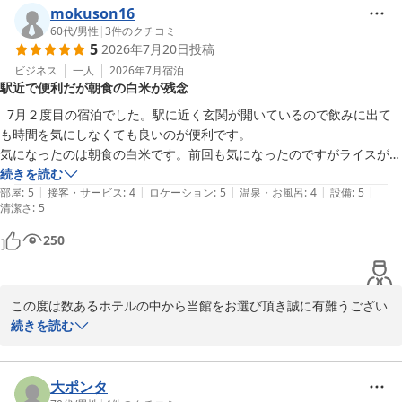
しかしながら、お部屋に関しましてはご迷惑をお掛けいたしまし
mokuson16
た。

60代
/
男性
|
3
件のクチコミ
5
2026年7月20日
投稿
今現在、ベッド3台のお部屋のレイアウト及びベッドサイズの変更
は出来兼ねます事ご了承くださいませ。

ビジネス
一人
2026年7月
宿泊
駅近で便利だが朝食の白米が残念
お風呂のドアが軋みすぎていて油くらい注しておいて欲しかったで
すと言うご指摘あたりまえの事ではありますがこまめなチェックを
  7月２度目の宿泊でした。駅に近く玄関が開いているので飲みに出て
し再販防止に努めてまいります。

も時間を気にしなくても良いのが便利です。

この度はお忙しい中ご投稿頂きまして誠にありがとうございまし
気になったのは朝食の白米です。前回も気になったのですがライスが美
た。

味しくないです。業務用に出回っている古米なのかなと思いました。自
続きを読む
またの機会がございましたら是非当館を宜しくお願いいたします。

|
|
|
|
|
分の居住地が米所なので余計に気になるのかもしれません。それとスー
部屋
:
5
接客・サービス
:
4
ロケーション
:
5
温泉・お風呂
:
4
設備
:
5
清潔さ
:
5
プはあるけど味噌汁がないですよね。それ以外は大満足なので８月も予
横浜マンダリンホテル

約を入れました。
250
フロント
横浜マンダリンホテル
2026-07-25
この度は数あるホテルの中から当館をお選び頂き誠に有難うござい
ます。

続きを読む
ご朝食の件で、貴重なご意見頂きまして誠に有難うございます。

早速検討させていただきます。

まだまだ改善すべき点が多いですがお客様に安心・安全・何より快
大ポンタ