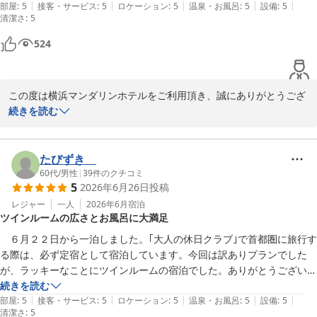
|
|
|
|
|
らいも近いです。

部屋
:
5
接客・サービス
:
5
ロケーション
:
5
温泉・お風呂
:
5
設備
:
5
2026-07-01
清潔さ
:
5
朝食ビュッフェ利用しなくてもまわりのお店で事足りました。

また横浜方面に泊まることがあれば利用したいです。
524
この度は横浜マンダリンホテルをご利用頂き、誠にありがとうござ
います。

続きを読む
一方で当館は、坂の上にある為ご移動でご足労をおかけいたしまし
た。

しかしながら、周辺には徒歩圏内に複数の飲食店があり繁華街から
たびずき
離れており、静かにお休み頂けるのが自慢でもあります。

60代
/
男性
|
39
件のクチコミ
5
2026年6月26日
投稿
今年の6月より当館での朝食バイキングを始めさせていただきまし
たので次回お戻りの際はご利用いただけると幸いでございます。

レジャー
一人
2026年6月
宿泊
ツインルームの広さとお風呂に大満足
お客様に再度リピートしていただける魅力のあるホテルを目指して
精進して参ります。

　６月２２日から一泊しました。｢大人の休日クラブ｣で首都圏に旅行す
また機会がございましたら是非当館のご利用をお願いいたします。

る際は、必ず定宿として宿泊しています。今回は訳ありプランでした
この度はお忙しい中ご投稿を頂きまして誠に有難うございました。

が、ラッキーなことにツインルームの宿泊でした。ありがとうございま
す。いつもシングルに宿泊していたので、ツインの広さに驚きました。
続きを読む
横浜マンダリンホテル

|
|
|
|
|
またお風呂も足を伸ばせてゆったりと入ることができ、大変満足しまし
部屋
:
5
接客・サービス
:
5
ロケーション
:
5
温泉・お風呂
:
5
設備
:
5
清潔さ
:
5
た。お気に入りの、コーヒーも美味しくいただきました。また宿泊した