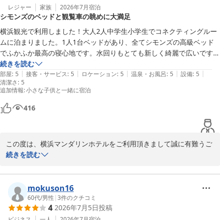
たと言うご指摘

レジャー
家族
2026年7月
宿泊
シモンズのベッドと観覧車の眺めに大満足
お客様に不快な思いをさせてしまい大変申し訳ございません。

この様なご指摘を受ける事となり深く反省しております。

横浜観光で利用しました！大人2人中学生小学生でコネクティングルー
今後このような事のないようお客様に気持ち良くご滞在いただき、
ムに泊まりました。1人1台ベッドがあり、全てシモンズの高級ベッド
元気にご出発していただけるよう、サービスの向上に努めてまいり
でふかふか最高の寝心地です。水回りもとても新しく綺麗で広いです。
ます。

おまけにお部屋から観覧車まで見えて最高でした。家族皆んなここのホ
続きを読む
この度はお忙しい中ご投稿頂きまして誠にありがとうございまし
|
|
|
|
|
テルを気に入っていました。フロントの方も丁寧に対応してくれます。
部屋
:
5
接客・サービス
:
5
ロケーション
:
5
温泉・お風呂
:
5
設備
:
5
清潔さ
た。

:
5
外装工事中とありますが、夜にしか部屋に居なかったので何も気になり
追加情報
:
小さな子供と一緒に宿泊
またのご利用をスタッフ一同、心よりお待ちしております。

ませんでした。お安く泊まれてラッキーでした。駅からも近いし、また
お安い日があれば泊まりたいです！
416
横浜マンダリンホテル

フロント

この度は、横浜マンダリンホテルをご利用頂きまして誠に有難うご
横浜マンダリンホテル
ざいます。

続きを読む
心温まるお褒めのお言葉の数々をお寄せ下さり感謝の心でいっぱい
2026-07-17
でございます。

今回ご宿泊いただきました、コネクティングルームを快適にお過ご
mokuson16
しいただけた様子をお聞きし大変嬉しく存じます。

60代
/
男性
|
3
件のクチコミ
4
2026年7月5日
投稿
家族皆んなここのホテルを気に入っていましたと言うお言葉大変光
栄でございます。

ビジネス
一人
2026年7月
宿泊