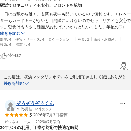
駅近でセキュリティも安心、フロントも親切
まだまだ改善する事が多いですがお客様が満足いただけるホテル作
りをしてまいりますので、また機会がございましたらぜひ当館をよ
　日の出駅から近く、玄関も夜中も開いているので便利です。エレベー
ろしくお願いいたします。

ターもカードキーがないと目的階にいけないのでセキュリティも安心で
この度はお忙しい中ご投稿頂きまして、誠にありがとうございまし
す。朝食はもう少し種類があればいいかなと思いました。年配のフロン
た。

トの男性もにこやかで親切でした。
続きを読む
|
|
|
|
|
部屋
:
4
接客・サービス
:
4
ロケーション
:
4
朝食
:
3
温泉・お風呂
:
4
横浜マンダリンホテル　

|
設備
:
4
清潔さ
:
4
フロント
487
横浜マンダリンホテル
2026-07-13
この度は、横浜マンダリンホテルをご利用頂きまして誠にありがと
うございます。

続きを読む
エレベーターもカードキーがないと目的階にいけないのでセキュリ
ティも安心ですと言うお言葉大変光栄でございます。

朝食はもう少し種類がと言うご意見ありがとうございます。

ぞうぞうぞうくん
検討して参ります。

50代
/
男性
|
18
件のクチコミ
5
2026年7月3日
投稿
また機会がございましたら是非当館のご利用をお願いいたします。

この度はお忙しい中ご投稿を頂きまして誠に有難うございました。

ビジネス
一人
2026年7月
宿泊
20年ぶりの利用、丁寧な対応で快適な時間