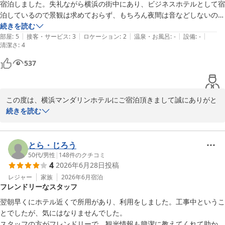
この度はお忙しい中ご投稿を頂きまして誠に有難うございました。

宿泊しました。失礼ながら横浜の街中にあり、ビジネスホテルとして宿
泊しているので景観は求めておらず、もちろん夜間は音などしないので
横浜マンダリンホテル

とてもラッキーでした。

続きを読む
フロント
|
|
|
|
|
部屋(シングル)の内装や設備は改装したばかりのようでとてもキレイで
部屋
:
5
接客・サービス
:
3
ロケーション
:
2
温泉・お風呂
:
-
設備
:
-
清潔さ
:
4
良かったです。
横浜マンダリンホテル
537
2026-07-03
この度は、横浜マンダリンホテルにご宿泊頂きまして誠にありがと
うございます。

続きを読む
また、高評価及びご感想をお寄せ頂きました事心よりご御礼申し上
げます。

お客様からのお褒めのお言葉はスタッフにとって何よりの励みとな
とら・じろう
ります。

50代
/
男性
|
148
件のクチコミ
4
2026年6月28日
投稿
今後も、お客様から同様のお言葉を頂戴出来るよう尽力して参りま
す。

レジャー
家族
2026年6月
宿泊
フレンドリーなスタッフ
また機会がございましたら是非当館のご利用をお願いいたします。

この度はお忙しい中ご投稿を頂きまして誠に有難うございました。

翌朝早くにホテル近くで所用があり、利用をしました。工事中というこ
とでしたが、気にはなりませんでした。

横浜マンダリンホテル

スタッフの方がフレンドリーで、観光情報も簡潔に教えてくれて助かり