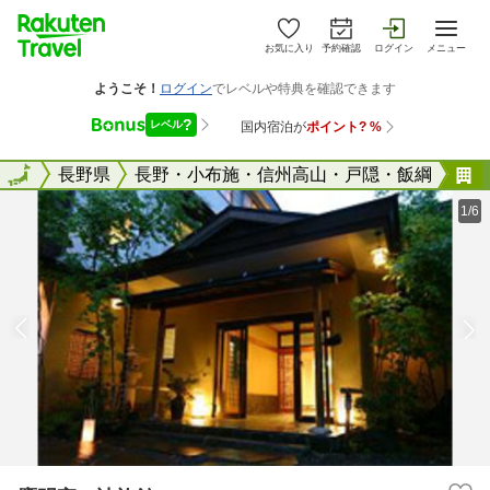
お気に入り
予約確認
ログイン
メニュー
全国
全国
長野県
長野・小布施・信州高山・戸隠・飯綱
1/6