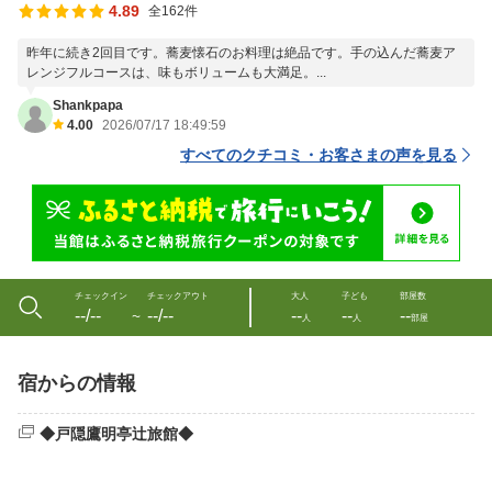
4.89
全162件
昨年に続き2回目です。蕎麦懐石のお料理は絶品です。手の込んだ蕎麦ア
レンジフルコースは、味もボリュームも大満足。...
Shankpapa
4.00
2026/07/17 18:49:59
すべてのクチコミ・お客さまの声を見る
チェックイン
チェックアウト
大人
子ども
部屋数
--/--
--/--
--
--
--
〜
人
人
部屋
宿からの情報
◆戸隠鷹明亭辻旅館◆