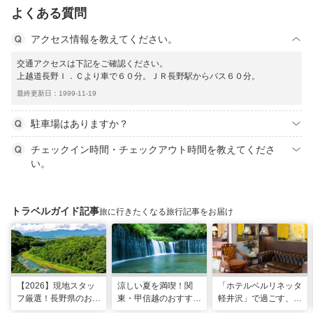
よくある質問
アクセス情報を教えてください。
交通アクセスは下記をご確認ください。
上越道長野Ｉ．Ｃより車で６０分。ＪＲ長野駅からバス６０分。
最終更新日：1999-11-19
駐車場はありますか？
チェックイン時間・チェックアウト時間を教えてくださ
い。
トラベルガイド記事
旅に行きたくなる旅行記事をお届け
【2026】現地スタッ
涼しい夏を満喫！関
「ホテルベルリネッタ
フ厳選！長野県のおす
東・甲信越のおすすめ
軽井沢」で過ごす、ア
すめ観光スポット26
避暑地14選
ンティークに包まれる