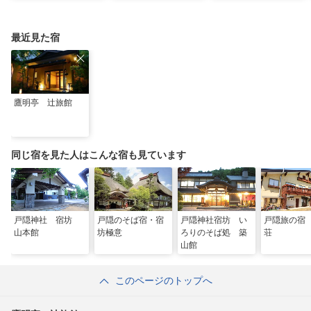
選
優雅な休日
最近見た宿
鷹明亭 辻旅館
同じ宿を見た人はこんな宿も見ています
戸隠神社 宿坊
戸隠のそば宿・宿
戸隠神社宿坊 い
戸隠旅の宿
山本館
坊極意
ろりのそば処 築
荘
山館
このページのトップへ