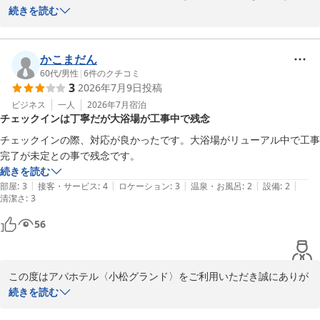
フロント　上山
とうございます。また、お忙しいところ貴重なご感想をお寄せいた
続きを読む
だきましたこと、重ねて御礼申し上げます。

アパホテル〈小松グランド〉
2026-06-14
朝食バイキングにつきまして、「思っていた以上に豊富で美味しく
かこまだん
満足した」との大変嬉しいお言葉を頂戴し、厨房・ホールスタッフ
60代
/
男性
|
6
件のクチコミ
3
2026年7月9日
投稿
一同、大変喜んでおります。お客様に一日の活力となる美味しいお
食事をお届けできるよう趣向を凝らしておりますので、そのように
ビジネス
一人
2026年7月
宿泊
チェックインは丁寧だが大浴場が工事中で残念
おっしゃっていただけることが何よりの励みでございます。

チェックインの際、対応が良かったです。大浴場がリューアル中で工事
また、食後の熱い日本茶につきまして、貴重なご意見をいただきあ
完了が未定との事で残念です。
りがとうございます。

続きを読む
ホッと一息つく食後の時間に、美味しいお茶をご提供できるよう、
|
|
|
|
|
部屋
:
3
接客・サービス
:
4
ロケーション
:
3
温泉・お風呂
:
2
設備
:
2
清潔さ
今後のサービス改善・設備の検討課題として社内で共有させていた
:
3
だきます。

56
「朝食重視でまた宿泊したい」という最高の褒め言葉を励みに、次
回お越しいただいた際にもさらにご満足いただけるよう努めてまい
この度はアパホテル〈小松グランド〉をご利用いただき誠にありが
ります。

とうございます。また、お忙しい中口コミをご投稿いただき、重ね
続きを読む
て御礼申し上げます。

またのご来館を、スタッフ一同心よりお待ち申し上げております。
