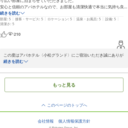
り広い部屋に泊まらせていただきました。

ざいます。

安心と信頼のアパホテルなので、お部屋も清潔快適で本当に気持ち良く
この度の反省を活かし、館内メンテナンス等の重要な情報につきま
泊まることができました。

続きを読む
しては、ご予約導線上でより目立つように記載するなど、周知方法
|
|
|
|
|
4階の大浴場はサウナも露天風呂もあって、旅の疲れを身体の芯から癒
部屋
:
5
接客・サービス
:
5
ロケーション
:
5
温泉・お風呂
:
5
設備
:
5
を早急に見直してまいります。

清潔さ
:
5
せて最高でした。

ご家族の皆様にも、残念な思いをさせてしまい大変申し訳ございま
フロントのスタッフの方々の対応も親切丁寧でとてもありがたいです
せんでした。現在、2026年9月のリニューアルオープンに向けて、
210
より一層おくつろぎいただける癒やしの空間を目指して工事を進め
ている最中でございます。その際こそは万全の準備でお迎えし、自
慢の大浴場をお楽しみいただきたく存じます。またのご来館を心よ
この度はアパホテル〈小松グランド〉にご宿泊いただき誠にありが
りお待ち申し上げております。

とうございます。

続きを読む
フロント/谷本
お客様より当館でのご滞在に対して高い評価をいただけたこと、大
アパホテル〈小松グランド〉
変嬉しく感じております。

もっと見る
大浴場についてもお褒めの言葉をいただきありがとうございます。

2026-05-11
お客様の言葉を励みに今後もより良いサービスを提供シてまいりま
すので、次回も是非当館をご利用ください。

このページのトップへ
クチコミのご投稿ありがとうございます、お客様のまたのご利用を
心よりお待ちしております。

会社情報
個人情報保護方針
© Rakuten Group, Inc.