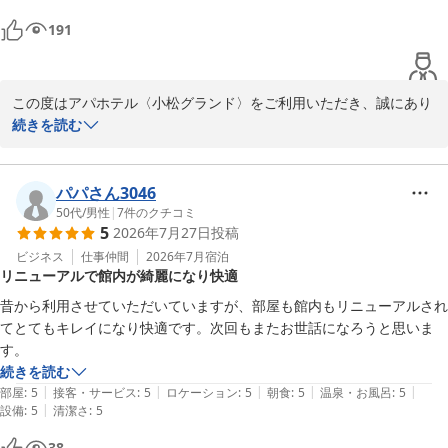
か楽しみです。次回も必ず予約します。
191
この度はアパホテル〈小松グランド〉をご利用いただき、誠にあり
がとうございます。また、日頃より何度も当館をお選びいただき、
続きを読む
重ねて心より御礼申し上げます。

新しくなったフロントやチェックインシステム、そして「地元メニ
パパさん3046
ューが美味しかった」とお褒めいただいた朝食バイキングなど、リ
50代
/
男性
|
7
件のクチコミ
5
2026年7月27日
投稿
ニューアルの変化をお喜びいただけて大変嬉しく存じます。

ビジネス
仕事仲間
2026年7月
宿泊
リニューアルで館内が綺麗になり快適
大浴場につきましては、改装工事中のためご利用いただけず大変申
し訳ございませんでした。それにもかかわらず、「リニューアルが
昔から利用させていただいていますが、部屋も館内もリニューアルされ
楽しみ」「次回も必ず予約する」との温かいお言葉をいただき、ス
てとてもキレイになり快適です。次回もまたお世話になろうと思いま
タッフ一同大変励みになっております。

す。
続きを読む
お客様のまたのご来館を、心よりお待ち申し上げております。

|
|
|
|
|
部屋
:
5
接客・サービス
:
5
ロケーション
:
5
朝食
:
5
温泉・お風呂
:
5
|
設備
:
5
清潔さ
:
5
フロント 吉田
38