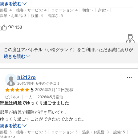
存じます。また、コンビニエンスストアにつきましても同じく小松
続きを読む
駅にあるため不自由をおかけいたしました。

|
|
|
|
|
部屋
:
4
接客・サービス
:
4
ロケーション
:
4
朝食
:
-
夕食
:
-
|
|
温泉・お風呂
:
3
設備
:
4
清潔さ
:
5
頂戴した貴重なご意見を真摯に受け止め、少しでもお客様の滞在中
153
の利便性を高められるよう、周辺情報の分かりやすいアナウンスや
サービスの向上に努めてまいります。

また小松へお越しの機会がございましたら、当館をご利用いただけ
この度はアパホテル〈小松グランド〉をご利用いただき誠にありが
ますと幸いでございます。

とうございます。また、お忙しい中口コミをご投稿いただき、重ね
続きを読む
て御礼申し上げます。

フロント　松村
「部屋が綺麗で快適に過ごせました」との温かいお言葉を頂戴し、
hi212ro
アパホテル〈小松グランド〉
スタッフ一同大変嬉しく存じます。お客様にリラックスしてご滞在
30代
/
男性
|
6
件のクチコミ
2026-06-10
5
2026年5月12日
投稿
いただける空間を提供できましたことは、日頃より客室の美観維持
に努めているスタッフにとって何よりの喜びでございます。

ビジネス
一人
2026年5月
宿泊
部屋は綺麗でゆっくり過ごせました
これからも、お客様に安心しておくつろぎいただけますよう、清潔
部屋が綺麗で掃除が行き届いてた。

なお部屋づくりとサービス向上のため、邁進してまいります。お客
ゆっくり過ごすことができたのでよかった。
様のまたのお越しを、スタッフ一同心よりお待ち申し上げておりま
続きを読む
す。

|
|
|
|
|
部屋
:
5
接客・サービス
:
5
ロケーション
:
5
温泉・お風呂
:
3
設備
:
5
清潔さ
:
4