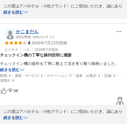
この度はアパホテル〈小松グランド〉にご宿泊いただき、誠にあり
がとうございます。また、お忙しいところ貴重なご感想をお寄せい
続きを読む
ただきましたこと、重ねて御礼申し上げます。

ご出張で全国のホテルをご経験されているお客様から「さすがと言
かこまだん
えるサービスに大満足」との高い評価をいただき、大変光栄に存じ
60代
/
男性
|
6
件のクチコミ
4
2026年7月22日
投稿
ます。

ビジネス
一人
2026年7月
宿泊
チェックイン機の丁寧な操作説明に感謝
いただいたお言葉を励みに、次回お越しいただいた際にもさらにご
満足いただけるよう、スタッフ一同サービスに磨きをかけてまいり
チェックイン機の操作を丁寧に教えて頂き有り難う御座いました。
ます。

続きを読む
|
|
|
|
|
部屋
:
4
接客・サービス
:
4
ロケーション
:
3
温泉・お風呂
:
3
設備
:
3
清潔さ
お近くにお越しの際は、ぜひまたお立ち寄りくださいませ。

:
4
38
フロント　田中
アパホテル〈小松グランド〉
2026-07-22
この度はアパホテル〈小松グランド〉にご宿泊いただき、誠にあり
がとうございます。また、お忙しいところ貴重なご感想をお寄せい
続きを読む
ただきましたこと、重ねて御礼申し上げます。
