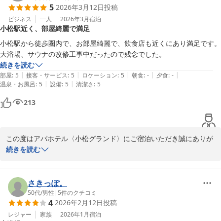
5
2026年3月12日
投稿
当館の大浴場はリニューアルオープンに向けて現在工事を進めてお
ります。工事期間中は駐車場の管理やご案内に一層配慮し、お客様
ビジネス
一人
2026年3月
宿泊
小松駅近く、部屋綺麗で満足
にご迷惑をおかけしないよう努めてまいります。

今回のご滞在ではご期待に沿えず心苦しい限りでございますが、新
小松駅から徒歩圏内で、お部屋綺麗で、飲食店も近くにあり満足です。
しく生まれ変わる大浴場とともに、お客様を再びお迎えできる日を
大浴場、サウナの改修工事中だったので残念でした。
スタッフ一同心よりお待ち申し上げております。

続きを読む
この度はお忙しい中、貴重なご意見をご投稿くださり、誠にありが
|
|
|
|
|
部屋
:
5
接客・サービス
:
5
ロケーション
:
5
朝食
:
-
夕食
:
-
とうございました。

|
|
温泉・お風呂
:
5
設備
:
5
清潔さ
:
5
フロント　上山
213
アパホテル〈小松グランド〉
2026-06-14
この度はアパホテル〈小松グランド〉にご宿泊いただき誠にありが
とうございます。また、お忙しい中ご感想をお寄せいただき重ねて
続きを読む
御礼申し上げます。

小松駅からの立地やお部屋の清潔感、周辺の飲食店環境につきまし
てご満足いただけたとのこと、スタッフ一同大変嬉しく拝読いたし
さきっぽ。
ました。快適にお過ごしいただけたご様子で何よりでございます。

50代
/
男性
|
5
件のクチコミ
4
2026年2月12日
投稿
しかしながら、この度のご滞在中は大浴場施設の改修工事により、
お客様には大変なご不便と残念な思いをさせてしまいましたこと、
レジャー
家族
2026年1月
宿泊