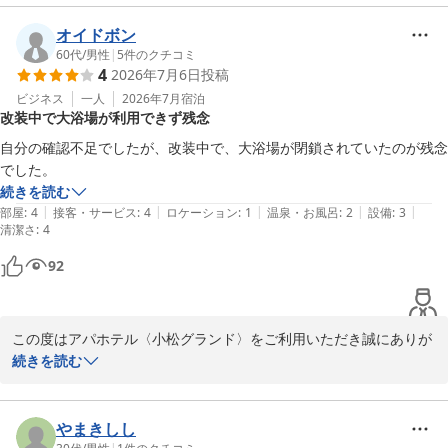
自動チェックイン機の操作に関する嬉しいお言葉を頂戴し、スタッ
オイドボン
フ一同大変感激しております。「丁寧に教えてもらえて良かった」
60代
/
男性
|
5
件のクチコミ
4
2026年7月6日
投稿
と感じていただけたことが、私たちにとって何よりの喜びです。

ビジネス
一人
2026年7月
宿泊
改装中で大浴場が利用できず残念
機械化が進む中でも、お客様一人ひとりに寄り添う「人の温もりを
感じる接客」を大切にしております。今後も「また利用したい」と
自分の確認不足でしたが、改装中で、大浴場が閉鎖されていたのが残念
思っていただけるホテルを目指し、笑顔と親切な対応を心がけてま
でした。
いります。

続きを読む
|
|
|
|
|
部屋
:
4
接客・サービス
:
4
ロケーション
:
1
温泉・お風呂
:
2
設備
:
3
清潔さ
またお近くにお越しの際は、ぜひ当ホテルにお立ち寄りくださいま
:
4
せ。

92
フロント　田中
アパホテル〈小松グランド〉
この度はアパホテル〈小松グランド〉をご利用いただき誠にありが
2026-07-22
とうございます。

続きを読む
また、お忙しい中口コミをご投稿いただき、重ねて御礼申し上げま
す。

やまきしし