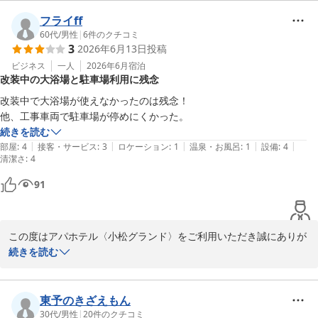
チェックインの際のスタッフの対応につきましてお褒めのお言葉を
頂戴し、大変嬉しく存じます。

フライff
フロント　田中
一方で、大浴場が改修工事中のためご利用いただけず、大変残念な
60代
/
男性
|
6
件のクチコミ
アパホテル〈小松グランド〉
3
2026年6月13日
投稿
思いをさせてしまいましたことを深くお詫び申し上げます。また、
2026-07-20
工事の完了時期につきまして、お客様に明確なご案内ができず、ご
ビジネス
一人
2026年6月
宿泊
改装中の大浴場と駐車場利用に残念
不安な思いをさせてしまいましたことを重ねてお詫び申し上げま
す。

改装中で大浴場が使えなかったのは残念！

次回小松へお越しの際には、お客様のまたのご来館を、スタッフ一
他、工事車両で駐車場が停めにくかった。
同心よりお待ち申し上げております。

続きを読む
フロント　杉山
|
|
|
|
|
部屋
:
4
接客・サービス
:
3
ロケーション
:
1
温泉・お風呂
:
1
設備
:
4
清潔さ
:
4
アパホテル〈小松グランド〉
91
2026-07-12
この度はアパホテル〈小松グランド〉をご利用いただき誠にありが
とうございます。

続きを読む
ご滞在中は大浴場が改修工事中のためご利用いただけず、大変残念
な思いをさせてしまい誠に申し訳ございませんでした。また、工事
車両の影響により、駐車場が停めにくくご不便をおかけいたしまし
東予のきざえもん
たことを深くお詫び申し上げます。

30代
/
男性
|
20
件のクチコミ