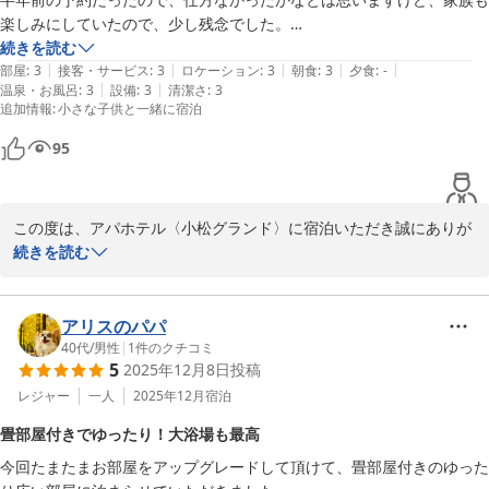
てまいります。

楽しみにしていたので、少し残念でした。

その他は満足でした。
続きを読む
この度は口コミのご投稿ありがとうございました。お客様のまたの
|
|
|
|
|
部屋
:
3
接客・サービス
:
3
ロケーション
:
3
朝食
:
3
夕食
:
-
ご利用を心よりお待ちしております。

|
|
温泉・お風呂
:
3
設備
:
3
清潔さ
:
3
追加情報
:
小さな子供と一緒に宿泊
フロント 吉田
95
アパホテル〈小松グランド〉
2026-02-11
この度は、アパホテル〈小松グランド〉に宿泊いただき誠にありが
とうございます。また、ご滞在中はその他の面でご満足いただけた
続きを読む
とのこと、大変嬉しく思います。

しかしながら、今回ご家族皆様が一番楽しみにされていた大浴場を
アリスのパパ
ご利用いただけず、大変残念なお気持ちにさせてしまいましたこ
40代
/
男性
|
1
件のクチコミ
5
2025年12月8日
投稿
と、深くお詫び申し上げます。

お客様がご予約いただいた際のご案内が不十分であったこと、また
レジャー
一人
2025年12月
宿泊
は分かりやすい形でお伝えできていなかったことが原因で、今回の
畳部屋付きでゆったり！大浴場も最高
ようなご迷惑をおかけしてしまいました。お客様のおっしゃる通
今回たまたまお部屋をアップグレードして頂けて、畳部屋付きのゆった
り、事前に分かっていればと悔やまれるお気持ちはごもっともでご