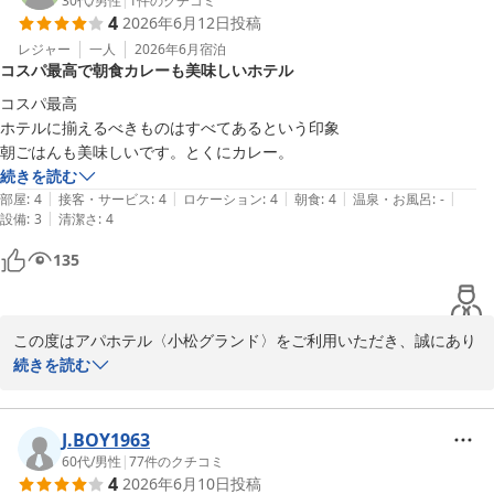
大浴殿が改修工事中のためご利用いただけず、大変残念な思いをさ
30代
/
男性
|
1
件のクチコミ
4
2026年6月12日
投稿
せてしまいましたこと、心よりお詫び申し上げます。

レジャー
一人
2026年6月
宿泊
コスパ最高で朝食カレーも美味しいホテル
お客様の確認不足とございますが、事前のご案内やホームページ等
での周知が行き届いておらず、分かりづらかった点があったかと存
コスパ最高

じます。

ホテルに揃えるべきものはすべてあるという印象

配慮が不足しており、誠に申し訳ございませんでした。

朝ごはんも美味しいです。とくにカレー。
続きを読む
リニューアルオープンに向けて、より一層おくつろぎいただける癒
|
|
|
|
|
部屋
:
4
接客・サービス
:
4
ロケーション
:
4
朝食
:
4
温泉・お風呂
:
-
やしの空間を目指し、現在着々と工事を進めている最中でございま
|
設備
:
3
清潔さ
:
4
す。

135
次回小松へお越しの機会がございましたら、ぜひ新しく生まれ変わ
ったスパ施設で旅の疲れをさっぱりと癒やしていただければ幸いで
ございます。

この度はアパホテル〈小松グランド〉をご利用いただき、誠にあり
お客様のまたのご来館を、スタッフ一同心よりお待ち申し上げてお
がとうございます。また、ご多忙の折に温かいご感想をお寄せいた
続きを読む
ります。

だきましたこと、重ねて御礼申し上げます。

朝食の「アパ社長カレー」を特にお気に召していただき、大変光栄
フロント　尾田
に存じます。こちらはアパホテル発祥の地である石川県のご当地グ
J.BOY1963
ルメ「金沢カレー」をベースにした本格派ビーフカレーでございま
60代
/
男性
|
77
件のクチコミ
アパホテル〈小松グランド〉
4
2026年6月10日
投稿
す。フロントでも販売しておりますので、またアパホテルをご利用