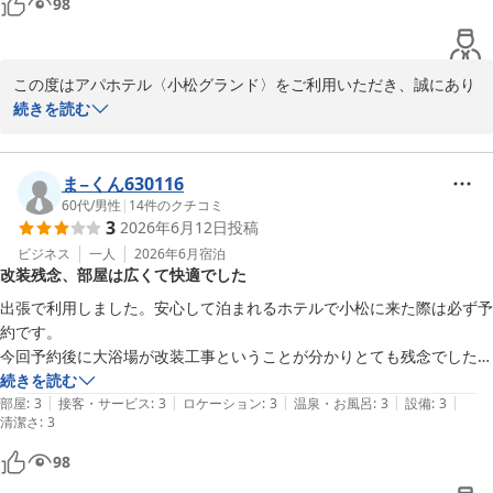
98
フロント　杉山
アパホテル〈小松グランド〉
2026-05-12
この度はアパホテル〈小松グランド〉をご利用いただき、誠にあり
がとうございます。

続きを読む
ご滞在中に客室のVODシステムが正常に動作せず、多大なるご不便
とご迷惑をおかけしましたことを深くお詫び申し上げます。また、
スタッフの対応につきましても、お客様のご期待に沿うことができ
ま−くん630116
ず、重ねてお詫び申し上げます。

60代
/
男性
|
14
件のクチコミ
3
2026年6月12日
投稿
今回ご指摘いただいた件につきましては、早急に機器の点検とスタ
ッフへの指導を行い、再発防止に努めてまいります。

ビジネス
一人
2026年6月
宿泊
改装残念、部屋は広くて快適でした
一方で、朝食につきまして「ご当地の美味しいものがズラリで大満
足」とのお褒めの言葉をいただき、大変嬉しく存じます。

出張で利用しました。安心して泊まれるホテルで小松に来た際は必ず予
ご不快な思いをさせてしまったにもかかわらず、朝食に関する温か
約です。

いコメントをいただき感謝申し上げます。

今回予約後に大浴場が改装工事ということが分かりとても残念でした
この度はお忙しい中、口コミのご投稿ありがとうございました。

が、アップグレードなのか？4ベットの部屋に通され、ビックリでムダ
続きを読む
フロント　千歩
|
|
|
|
|
に広かった。

部屋
:
3
接客・サービス
:
3
ロケーション
:
3
温泉・お風呂
:
3
設備
:
3
清潔さ
:
3
アパホテル〈小松グランド〉
98
2026-06-29