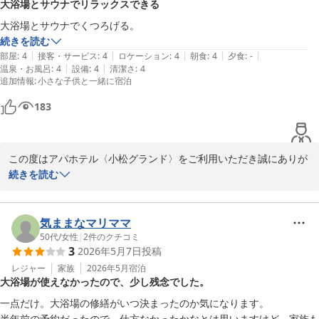
大浴場とサウナでリラックスできる
心よりお詫び申し上げます。大浴場でのリフレッシュを楽しみにさ
れていたかと存じますが、ご期待に沿えず誠に申し訳ございません
大浴場とサウナでくつろげる。
でした。

続きを読む
現在、より皆様に快適にご利用いただけるよう、リニューアル工事
|
|
|
|
|
部屋
:
4
接客・サービス
:
4
ロケーション
:
4
朝食
:
4
夕食
:
-
を進めております。また小松へお越しの機会がございましたら、ぜ
|
|
温泉・お風呂
:
4
設備
:
4
清潔さ
:
4
追加情報
:
小さな子供と一緒に宿泊
ひ新しくなった大浴場とサウナで一日の疲れを癒やしていただけま
すと幸いです。

183
お客様のまたのお越しを、スタッフ一同心よりお待ち申し上げてお
ります。

フロント　上山
この度はアパホテル〈小松グランド〉をご利用いただき誠にありが
アパホテル〈小松グランド〉
とうございます。また、お時間を割いての口コミのご投稿重ねてお
続きを読む
2026-03-13
礼申し上げます。

当館自慢の大浴場とサウナにて、ゆったりとリラックスしてお過ご
気ままなマリママ
しいただけたご様子で、大変嬉しく拝読いたしました。 お客様に
50代
/
女性
|
2
件のクチコミ
3
2026年5月7日
投稿
「くつろげる」と感じていただけたことは、私共にとっても何より
の喜びでございます。日頃のお疲れを少しでも癒していただけたの
レジャー
家族
2026年5月
宿泊
大浴場が使えなかったので、少し残念でした。
であれば幸いです。

一点だけ。大浴場の修繕がいつ決まったのか気になります。

今後もお客様に快適な空間をご提供できるよう、清掃・管理に努め
半年前の予約だったので、仕方なかったかなとは思いますけど、家族も