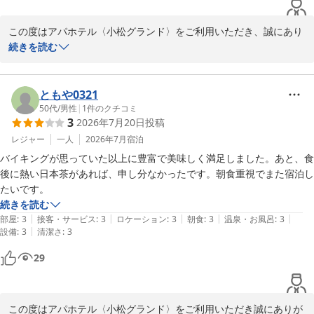
この度はアパホテル〈小松グランド〉をご利用いただき、誠にあり
がとうございます。また、お忙しい中、口コミをお寄せいただきま
続きを読む
したこと、重ねて御礼申し上げます。

当館の大浴場につきまして、改修工事のためご不便をおかけし、ご
ともや0321
期待に沿えませんでしたことを深くお詫び申し上げます。現在はリ
50代
/
男性
|
1
件のクチコミ
3
2026年7月20日
投稿
ニューアルオープンに向けて着々と工事を進めております。次回お
越しいただいた際には、新しく生まれ変わった大浴場で、ごゆっく
レジャー
一人
2026年7月
宿泊
りとお疲れを癒やしていただけますと幸いでございます。

バイキングが思っていた以上に豊富で美味しく満足しました。あと、食
後に熱い日本茶があれば、申し分なかったです。朝食重視でまた宿泊し
また、当日はお部屋に空きがございましたため、広めのお部屋へ無
たいです。
料アップグレードをさせていただきました。1名様でのご利用には
続きを読む
少し広く感じられたかもしれませんが、快適にお過ごしいただけて
|
|
|
|
|
部屋
:
3
接客・サービス
:
3
ロケーション
:
3
朝食
:
3
温泉・お風呂
:
3
おりましたら嬉しく存じます。

|
設備
:
3
清潔さ
:
3
29
今後もお客様に寄り添ったおもてなしに努めてまいります。お客様
のまたのご来館を、スタッフ一同心よりお待ち申し上げておりま
す。

この度はアパホテル〈小松グランド〉をご利用いただき誠にありが