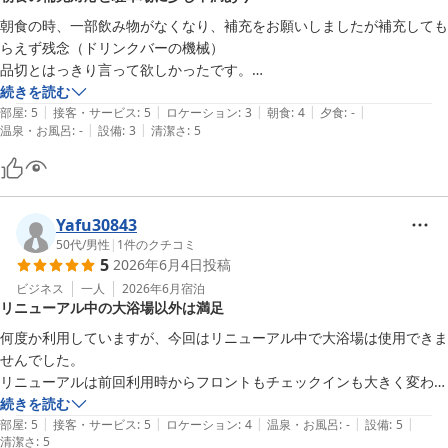
ス向上に努めてまいります。

朝食の時、一部飲み物がなくなり、補充をお願いしましたが補充しても
またお近くにお越しの際は、ぜひ当館へお立ち寄りくださいませ。

らえず残念（ドリンクバーの機械）

品切とはっきり言って欲しかったです。

フロント　田中
続きを読む
|
|
|
|
|
お風呂（大浴場）は工事中のため評価はしていません。

部屋
:
5
接客・サービス
:
5
ロケーション
:
3
朝食
:
4
夕食
:
-
アパホテル〈小松グランド〉
|
|
温泉・お風呂
:
-
設備
:
3
清潔さ
:
5
工事の影響か駐車場が停めづらいのですが、提携駐車場があったため星
2026-07-21
3にしています。
Yafu30843
50代
/
男性
|
1
件のクチコミ
5
2026年6月4日
投稿
ビジネス
一人
2026年6月
宿泊
リニューアル中の大浴場以外は満足
何度か利用していますが、今回はリニューアル中で大浴場は使用できま
せんでした。

リニューアルは前回利用時からフロントもチェックインも大きく変わっ
てました。朝食もレストラン、バイキングメニューも以前と違い、地元
続きを読む
|
|
|
|
|
メニューもあってとても美味しかったです。

部屋
:
5
接客・サービス
:
5
ロケーション
:
4
温泉・お風呂
:
-
設備
:
5
清潔さ
:
5
お風呂は以前の状態も気に入ってたのですが、リニューアルでどうなる