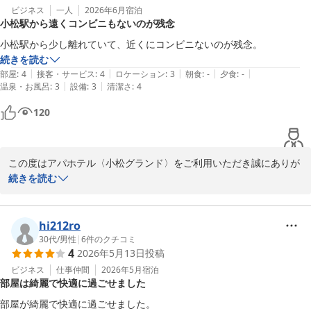
2026-07-06
の際は是非お買い求めくださいませ。

ビジネス
一人
2026年6月
宿泊
小松駅から遠くコンビニもないのが残念
今後もより快適な空間とおもてなしを提供できるよう、一層のサー
ビス向上に努めてまいります。お客様のまたのお越しを、スタッフ
小松駅から少し離れていて、近くにコンビニないのが残念。
一同心よりお待ち申し上げております。

続きを読む
フロント　上山
|
|
|
|
|
部屋
:
4
接客・サービス
:
4
ロケーション
:
3
朝食
:
-
夕食
:
-
|
|
温泉・お風呂
:
3
設備
:
3
清潔さ
:
4
アパホテル〈小松グランド〉
120
2026-06-14
この度はアパホテル〈小松グランド〉をご利用いただき誠にありが
とうございます。また、お忙しい中口コミをご投稿いただき、重ね
続きを読む
て御礼申し上げます。

当館の立地に関しまして、小松駅からのアクセスや周辺のコンビニ
hi212ro
エンスストアの有無により、ご不便おかけし誠に申し訳ございませ
30代
/
男性
|
6
件のクチコミ
4
2026年5月13日
投稿
んでした。

ビジネス
仕事仲間
2026年5月
宿泊
部屋は綺麗で快適に過ごせました
当館は小松駅より徒歩約5分ほどの位置にございますが、お荷物の
多い際や天候によっては、少し距離があるように感じられたことと
部屋が綺麗で快適に過ごせました。