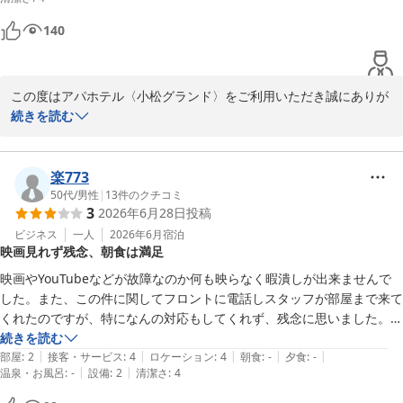
フロント　松岡
140
アパホテル〈小松グランド〉
2026-05-14
この度はアパホテル〈小松グランド〉をご利用いただき誠にありが
とうございます。

続きを読む
客室の清掃が行き届いていたとのこと、そして何よりお部屋でゆっ
くりとお寛ぎいただけたご様子を拝読し、大変嬉しく存じます。

楽773
50代
/
男性
|
13
件のクチコミ
3
2026年6月28日
投稿
お客様からの「部屋が綺麗」というお褒めの言葉はについても重ね
てお礼申し上げます。

ビジネス
一人
2026年6月
宿泊
映画見れず残念、朝食は満足
今後もお客様に快適な空間をご提供できるように邁進してまいりま
映画やYouTubeなどが故障なのか何も映らなく暇潰しが出来ませんで
す。

した。また、この件に関してフロントに電話しスタッフが部屋まで来て
くれたのですが、特になんの対応もしてくれず、残念に思いました。

この度は温かいご感想をお寄せいただき、誠にありがとうございま
映画もアニメも見放題のはずなのに全然違うじゃん！

続きを読む
した。

|
|
|
|
|
朝食はご当地の美味しいものがズラリで大満足でした。
部屋
:
2
接客・サービス
:
4
ロケーション
:
4
朝食
:
-
夕食
:
-
お客様のまたのお越しをスタッフ一同心よりお待ち申し上げており
|
|
温泉・お風呂
:
-
設備
:
2
清潔さ
:
4
ます。
