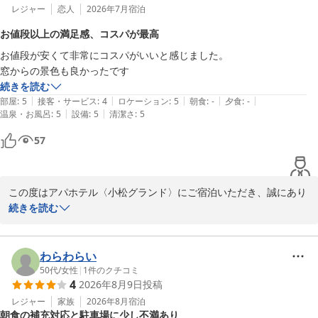
レジャー
恋人
2026年7月
宿泊
お値段以上の満足感、コスパが最高
お値段が安くて非常にコスパがいいと感じました。

窓からの景色も良かったです
続きを読む
|
|
|
|
|
部屋
:
5
接客・サービス
:
4
ロケーション
:
5
朝食
:
-
夕食
:
-
|
|
温泉・お風呂
:
5
設備
:
5
清潔さ
:
5
57
この度はアパホテル〈小松グランド〉にご宿泊いただき、誠にあり
がとうございます。また、お忙しいところ貴重なご感想をお寄せい
続きを読む
ただきましたこと、重ねて御礼申し上げます。

コストパフォーマンスや窓からの景色につきまして、大変嬉しいお
わらわらい
褒めの言葉をいただき心より感謝申し上げます。「お値段以上」と
50代
/
女性
|
1
件のクチコミ
4
2026年8月9日
投稿
感じていただけたことが、私どもの何よりの喜びでございます。

レジャー
家族
2026年8月
宿泊
朝食の補充対応と駐車場に少し不満あり
これからもお客様に快適でお得なご滞在を提供できるよう、サービ