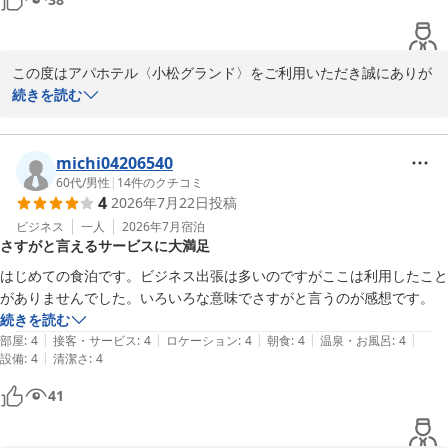
アパホテル〈小松グランド〉
2026-06-05
この度はアパホテル〈小松グランド〉をご利用いただき誠にありが
とうございます。

続きを読む
また、以前より当館をご愛顧いただいておりますこと、重ねて御礼
申し上げます。

michi04206540
リニューアル後の館内や客室につきましても快適にお過ごしいただ
60代
/
男性
|
14
件のクチコミ
4
2026年7月22日
投稿
けたとのこと、大変嬉しく存じます。

お客様からのお褒めの言葉は、スタッフ一同の大きな励みとなりま
ビジネス
一人
2026年7月
宿泊
さすがと言えるサービスに大満足
す。

はじめての食泊です。ビジネス出張は多いのですがここは利用したこと
次回お越しの際にも、より快適な空間をご提供できるよう努めてま
がありませんでした。いろいろな意味でさすがと言うのが感想です。
いります。

続きを読む
お客様のまたのご来館をスタッフ一同心よりお待ちしております。

|
|
|
|
|
部屋
:
4
接客・サービス
:
4
ロケーション
:
4
朝食
:
4
温泉・お風呂
:
4
|
設備
:
4
清潔さ
:
4
フロント　尾田
41
アパホテル〈小松グランド〉
2026-07-30