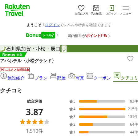
お気に入り
予約確認
ログイン
メニュー
石川県
加賀・小松・辰口
アパホテル〈小松グランド〉
ふるさと納税対象
施設紹介
プラン
部屋
写真
クーポン
クチコミ
クチコミ
総合評価
5
83
件
3.87
4
215
件
3
131
件
2
64
件
1,510
件
1
44
件