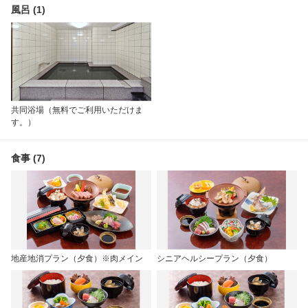
風呂 (1)
共同浴場（無料でご利用いただけま
す。）
食事 (7)
地産地消プラン（夕食）※肉メイン
シニアヘルシープラン（夕食）