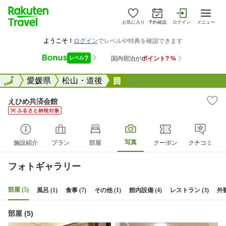
お気に入り
予約確認
ログイン
メニュー
全国
全国
愛媛県
松山・道後
えひめ共済会館
えひめ共済会館
写真
施設紹介
プラン
部屋
クーポン
クチコミ
フォトギャラリー
部屋 (5)
風呂 (1)
食事 (7)
その他 (1)
館内設備 (4)
レストラン (3)
外観
部屋 (5)