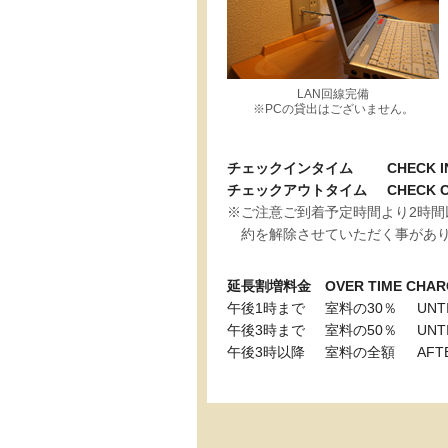
LAN回線完備
※PCの貸出はございません。
チェックインタイム
CHECK I
チェックアウトタイム
CHECK O
※ご注意ご到着予定時間より2時
約を解除させていただく事があ
延長割増料金 OVER TIME CHAR
午後1時まで
室料の30％
UNT
午後3時まで
室料の50％
UNT
午後3時以降
室料の全額
AFT