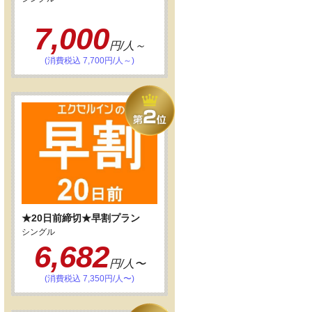
7,000
円/人～
(消費税込 7,700円/人～)
★20日前締切★早割プラン
シングル
6,682
円/人〜
(消費税込 7,350円/人〜)