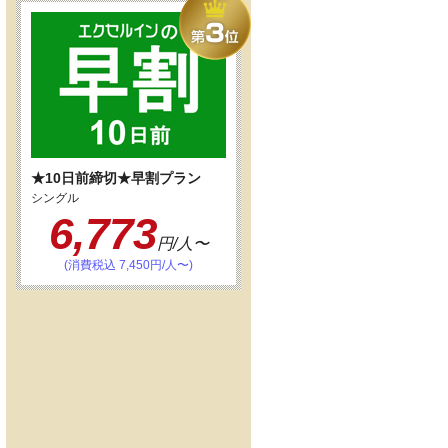
★10日前締切★早割プラン
シングル
6,773
円/人〜
(消費税込 7,450円/人〜)