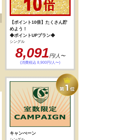
【ポイント10倍】たくさん貯
めよう！
◆ポイントUPプラン◆
シングル
8,091
円/人〜
(消費税込 8,900円/人〜)
キャンぺーン
シングル