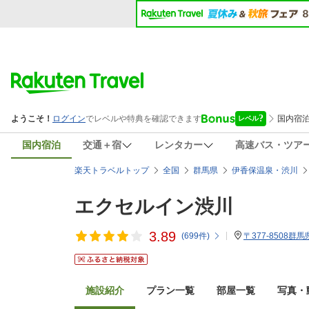
国内宿泊
交通＋宿
レンタカー
高速バス・ツア
楽天トラベルトップ
全国
群馬県
伊香保温泉・渋川
エクセルイン渋川
3.89
(
699
件)
〒377-8508群
施設紹介
プラン一覧
部屋一覧
写真・動