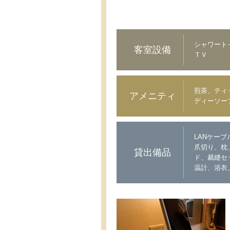
シャワート
客室設備
ＴＶ
煎茶、ティ
アメニティ
ディーソー
LANケー
爪切り、枕
貸出備品
ド、裁縫セ
温計、浴衣