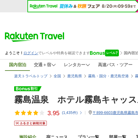
国内宿泊
交通＋宿
レンタカー
高速バス・ツアー
楽天トラベルトップ
全国
鹿児島県
霧島・国分・鹿児島空港
霧島温泉 ホテル霧島キャッス
3.95
(
1,435
件)
〒899-6603鹿児島県霧島
施設紹介
宿ニュース
プラン一覧
部屋一覧