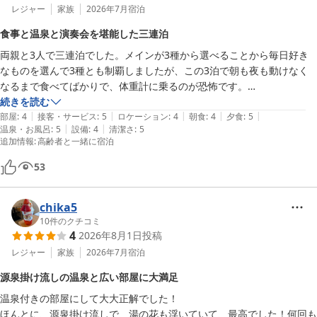
レジャー
家族
2026年7月
宿泊
食事と温泉と演奏会を堪能した三連泊
両親と3人で三連泊でした。メインが3種から選べることから毎日好き
なものを選んで3種とも制覇しましたが、この3泊で朝も夜も動けなく
なるまで食べてばかりで、体重計に乗るのが恐怖です。

晩ご飯にもお粥があるか、朝ご飯の時に晩ご飯の時のお茶漬けのトッピ
続きを読む
|
|
|
|
|
ングのようなものがあるとお粥が充実してよさそうでした。

部屋
:
4
接客・サービス
:
5
ロケーション
:
4
朝食
:
4
夕食
:
5
|
|
温泉・お風呂
:
5
設備
:
4
清潔さ
:
5
温泉も男女日替わりで両方の湯船を楽しみましたが、3泊目最後の露天
追加情報
:
高齢者と一緒に宿泊
でクワガタさんが登場していましたが、これは子供が喜んで持ち帰りそ
うですね（笑）

53
演奏会は毎日演目や楽器も違い、3日目の晩のバイオリンとピアノのご
夫婦の演奏を間近で楽しみました。音楽はもっと自由に肩ひじはらずに
chika5
聴けるといいと思っているので、こういう催しは素晴らしいと思いま
10
件のクチコミ
す。

4
2026年8月1日
投稿
来年の夏も、今度は天気が良くなることを祈りながらまたニセコにお邪
レジャー
家族
2026年7月
宿泊
源泉掛け流しの温泉と広い部屋に大満足
温泉付きの部屋にして大大正解でした！

ほんとに、源泉掛け流しで、湯の花も浮いていて、最高でした！何回も