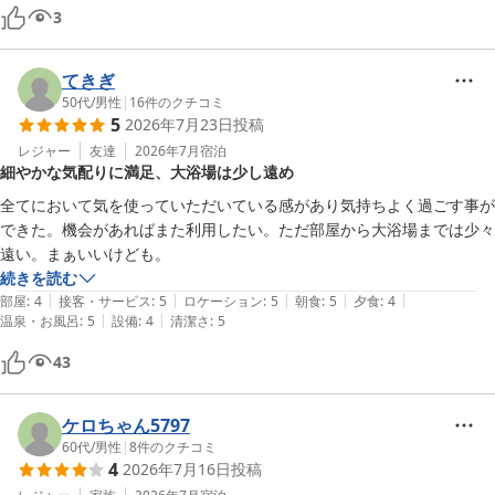
3
てきぎ
50代
/
男性
|
16
件のクチコミ
5
2026年7月23日
投稿
レジャー
友達
2026年7月
宿泊
細やかな気配りに満足、大浴場は少し遠め
全てにおいて気を使っていただいている感があり気持ちよく過ごす事が
できた。機会があればまた利用したい。ただ部屋から大浴場までは少々
遠い。まぁいいけども。
続きを読む
|
|
|
|
|
部屋
:
4
接客・サービス
:
5
ロケーション
:
5
朝食
:
5
夕食
:
4
|
|
温泉・お風呂
:
5
設備
:
4
清潔さ
:
5
43
ケロちゃん5797
60代
/
男性
|
8
件のクチコミ
4
2026年7月16日
投稿