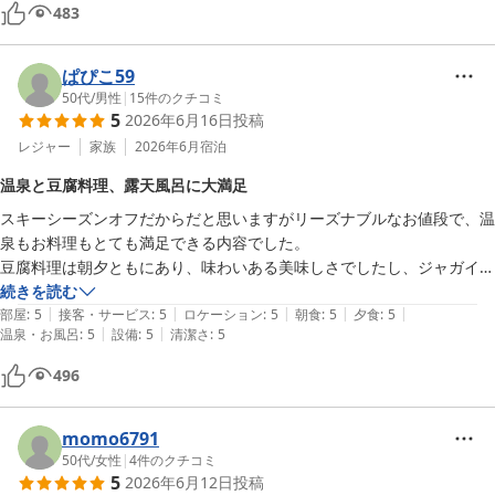
点。

483
10年ぶりくらいに宿泊して思ったより良かったので、また機会があれ
ぱぴこ59
50代
/
男性
|
15
件のクチコミ
5
2026年6月16日
投稿
レジャー
家族
2026年6月
宿泊
温泉と豆腐料理、露天風呂に大満足
スキーシーズンオフだからだと思いますがリーズナブルなお値段で、温
泉もお料理もとても満足できる内容でした。

豆腐料理は朝夕ともにあり、味わいある美味しさでしたし、ジャガイモ
も牛乳も美味しかったです。

続きを読む
|
|
|
|
|
露天風呂も、他のホテルでは囲いがあって「外にあるだけ」な所が多い
部屋
:
5
接客・サービス
:
5
ロケーション
:
5
朝食
:
5
夕食
:
5
|
|
温泉・お風呂
:
5
設備
:
5
清潔さ
:
5
ですが、こちらの露天風呂は北海道ならではの木々に囲まれた景色に囲
まれての露天は、夕食朝食前に癒されました。

496
海外からのお客様が夕食時にはいましたが、特に気になることはなく、
海外の方はお風呂を重視されていないからか、私が入った時間帯はいず
れも空いていて、フィットネスのお客様の利用の方がいたかな位でし
momo6791
た。

50代
/
女性
|
4
件のクチコミ
5
2026年6月12日
投稿
チェックアウト後もホテル横の木々での散歩と撮影ができ、緑の多いシ