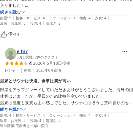
入りました！

部屋もとても広くてビックリするくらいでした。

続きを読む
|
|
|
|
|
部屋
:
5
接客・サービス
:
4
ロケーション
:
3
朝食
:
4
夕食
:
4
|
|
温泉・お風呂
:
5
設備
:
4
清潔さ
:
3
ロビーも素敵ですね。演奏会もホントに素敵でした。

44
海鮮丼を北海道なので期待しまくっていたのですが、

イクラが高騰のためかなくって

そこだけが、残念でした、、

e-hir
でも絶対にまた行きたいと思える部屋でした、

50代
/
男性
|
2
件のクチコミ
4
2026年6月18日
投稿
レジャー
家族
2026年6月
宿泊
温泉とサウナは快適、食事は質が高い
部屋をアップグレードしていただきありがとうございました。海外の団
体客はいましたが、平日のため比較的空いていました。

温泉は温度も泉質もよい感じでした。サウナにはほうじ茶の香りのセル
フロウリュがあり、水風呂は15度程度と快適でした。水風呂の床が滑
続きを読む
|
|
|
|
|
りやすいのが唯一の難点。

部屋
:
4
接客・サービス
:
4
ロケーション
:
4
朝食
:
4
夕食
:
4
|
|
温泉・お風呂
:
4
設備
:
4
清潔さ
:
4
食事も全体的に質が高かったですが、メインはもう一捻りあっても良か
追加情報
:
高齢者と一緒に宿泊
ったのと、コーヒーがロビーにあったものより一段落ちるのがマイナス