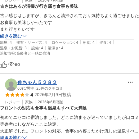
レジャー
家族
2026年7月
宿泊
古さはあるが清掃が行き届き食事も美味
古い感じはしますが、きちんと清掃されており気持ちよく過ごせました

お食事も美味しかったです

また行きたいです
続きを読む
|
|
|
|
|
部屋
:
4
接客・サービス
:
4
ロケーション
:
4
朝食
:
4
夕食
:
4
|
|
温泉・お風呂
:
3
設備
:
4
清潔さ
:
4
追加情報
:
高齢者と一緒に宿泊
60
伸ちゃん５２８２
60代
/
男性
|
25
件のクチコミ
4
2026年7月9日
投稿
レジャー
家族
2026年6月
宿泊
フロントの対応も食事も温泉もすべて大満足
初めてニセコに宿泊しました。どこに泊まるか迷っていましたが口コミ
等参考にしながらここに決定。

大正解でした。フロントの対応、食事の内容またかけ流しの温泉すべて
素晴らしかったです。
続きを読む