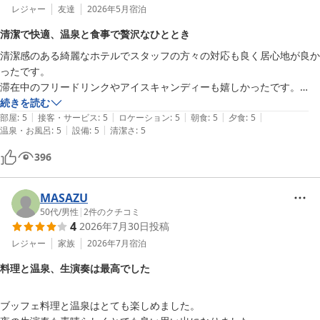
ーズンでのニセコの宿としてはとても満足度が高い滞在となりました！
レジャー
友達
2026年5月
宿泊
清潔で快適、温泉と食事で贅沢なひととき
清潔感のある綺麗なホテルでスタッフの方々の対応も良く居心地が良か
ったです。

滞在中のフリードリンクやアイスキャンディーも嬉しかったです。

脱衣所から温泉までは長めの階段があり脚腰の弱い方は多少不便を感じ
続きを読む
|
|
|
|
|
るかも知れませんが、広めの大浴場と心地の良い露天風呂でとても泉質
部屋
:
5
接客・サービス
:
5
ロケーション
:
5
朝食
:
5
夕食
:
5
|
|
温泉・お風呂
:
5
設備
:
5
清潔さ
:
5
が良くお肌がスベスベになりました。

朝晩共に美味しいご馳走を頂けました。夕食後にはアットホームなミニ
396
コンサートで音楽を楽しむことが出来ました。

シーズンオフに訪れたので静かで落ち着いた雰囲気の中でゆったりと贅
沢な時を過ごすことが出来、大変満足しております。

MASAZU
ありがとうございました。
50代
/
男性
|
2
件のクチコミ
4
2026年7月30日
投稿
レジャー
家族
2026年7月
宿泊
料理と温泉、生演奏は最高でした
ブッフェ料理と温泉はとても楽しめました。
