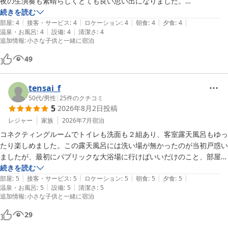
夜の生演奏も素晴らしくとても良い思い出になりました。

朝にホテル近くを散策していたら、火事に遭遇しました。
続きを読む
|
|
|
|
|
部屋
:
4
接客・サービス
:
4
ロケーション
:
4
朝食
:
4
夕食
:
4
|
|
温泉・お風呂
:
4
設備
:
4
清潔さ
:
4
追加情報
:
小さな子供と一緒に宿泊
49
tensai_f
50代
/
男性
|
25
件のクチコミ
5
2026年8月2日
投稿
レジャー
家族
2026年7月
宿泊
コネクティングルームでトイレも洗面も２組あり、客室露天風呂もゆっ
たり楽しめました。この露天風呂には洗い場が無かったのが当初戸惑い
ましたが、最初にパブリックな大浴場に行けばいいだけのこと、部屋に
戻って繰り返し入るだけなのでまったく問題ありませんでした。

続きを読む
|
|
|
|
|
夕食、朝食共に素晴らしいクォリティ、ビールもご当地ルピシアのクラ
部屋
:
5
接客・サービス
:
5
ロケーション
:
5
朝食
:
5
夕食
:
5
|
|
温泉・お風呂
:
5
設備
:
5
清潔さ
:
5
フトビールをいただき、ずいぶん長い時間、楽しませていただきまし
追加情報
:
小さな子供と一緒に宿泊
た。

ロビーにはフリーのドリンクとアイスのサービスがあり、嬉しかったで
29
す。
