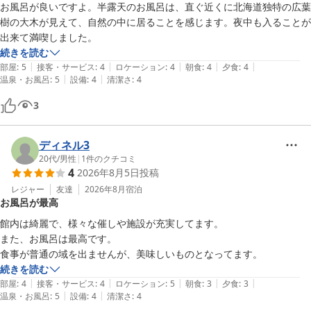
お風呂が良いですよ。半露天のお風呂は、直ぐ近くに北海道独特の広葉
樹の大木が見えて、自然の中に居ることを感じます。夜中も入ることが
出来て満喫しました。
続きを読む
|
|
|
|
|
部屋
:
5
接客・サービス
:
4
ロケーション
:
4
朝食
:
4
夕食
:
4
|
|
温泉・お風呂
:
5
設備
:
4
清潔さ
:
4
3
ディネル3
20代
/
男性
|
1
件のクチコミ
4
2026年8月5日
投稿
レジャー
友達
2026年8月
宿泊
お風呂が最高
館内は綺麗で、様々な催しや施設が充実してます。

また、お風呂は最高です。

食事が普通の域を出ませんが、美味しいものとなってます。
続きを読む
|
|
|
|
|
部屋
:
4
接客・サービス
:
4
ロケーション
:
5
朝食
:
3
夕食
:
3
|
|
温泉・お風呂
:
5
設備
:
4
清潔さ
:
4