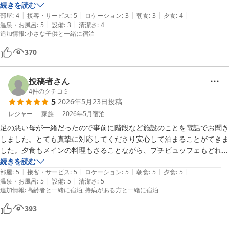
て安心でした。

続きを読む
|
|
|
|
|
夕食は、ハーフバイキング？のような形式。お刺身等は人数分テーブル
部屋
:
4
接客・サービス
:
5
ロケーション
:
3
朝食
:
3
夕食
:
4
|
|
温泉・お風呂
:
5
設備
:
3
清潔さ
:
4
に用意されており新鮮でした！バイキングは、種類はさほど多くありま
追加情報
:
小さな子供と一緒に宿泊
せんが、食べることができた料理全て美味しかったです！

朝食もどれも美味しかったですか、焼きサバ、ししゃもコーナーに大根
370
おろしがあると個人的には嬉しかったです。

ニセコエリア、定期的に利用していますがコスパも良くリピートすると
投稿者さん
4
件のクチコミ
5
2026年5月23日
投稿
レジャー
家族
2026年5月
宿泊
足の悪い母が一緒だったので事前に階段など施設のことを電話でお聞き
しました。とても真摯に対応してくださり安心して泊まることがてきま
した。夕食もメインの料理もさることながら、プチビュッフェもどれも
とても美味しくて（当然朝食も）食べ過ぎてしまいました。温泉も足の
続きを読む
|
|
|
|
|
悪いのを心配してくださいましたが入ることができ、気持ち良いと大満
部屋
:
5
接客・サービス
:
5
ロケーション
:
5
朝食
:
5
夕食
:
5
|
|
温泉・お風呂
:
5
設備
:
5
清潔さ
:
5
足でした。ホテルの皆さんもとても素晴らしくいい思い出になりまし
追加情報
:
高齢者と一緒に宿泊
持病がある方と一緒に宿泊
た。ありがとうごさいました。
393