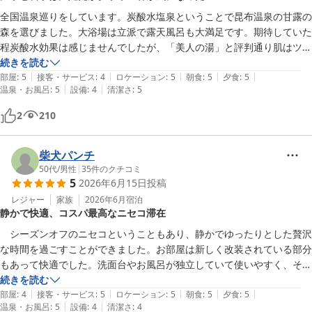
全国温泉巡りをしています。炭酸水塩泉ということで昆布温泉の甘露の
森を選びました。大浴場は立派で露天風呂も大満足です。期待していた
程炭酸水効果は感じませんでしたが、「美人の湯」と評判通り肌はツル
ツルになりました。夕食、朝食とも美味しく大満足です。日帰り温泉客
続きを読む
|
|
|
|
|
でしょうか、タトゥーを入れている客が結構いたことに驚きました。こ
部屋
:
5
接客・サービス
:
4
ロケーション
:
5
朝食
:
5
夕食
:
5
|
|
温泉・お風呂
:
5
設備
:
4
清潔さ
:
5
の点だけが残念です。
2
210
柴犬パンチ
50代
/
男性
|
35
件のクチコミ
5
2026年6月15日
投稿
レジャー
家族
2026年6月
宿泊
静かで快適、コスパ最高なニセコ滞在
　シーズンオフのニセコということもあり、静かでゆったりとした贅沢
な時間を過ごすことができました。お部屋は新しく改装されている部分
もあって快適でした。洗面台やお風呂が独立していて使いやすく、そし
て何より清潔感のある館内とスタッフの皆さんの温かい対応が素晴らし
続きを読む
|
|
|
|
|
く、とても居心地が良かったです。特にレストランのスタッフの方々が
部屋
:
4
接客・サービス
:
5
ロケーション
:
5
朝食
:
5
夕食
:
5
|
|
温泉・お風呂
:
5
設備
:
4
清潔さ
:
4
皆さん笑顔で優しく声をかけてくださったのが印象的でした。お食事は