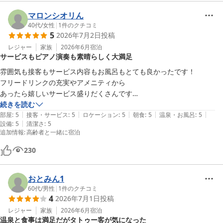
乳児と幼児連れでしたが、随所でご配慮いただき、安心して過ごすこと
マロンシオリん
40代
/
女性
|
1
件のクチコミ
5
2026年7月2日
投稿
レジャー
家族
2026年6月
宿泊
サービスもピアノ演奏も素晴らしく大満足
雰囲気も接客もサービス内容もお風呂もとても良かったです！

フリードリンクの充実やアメニティから

あったら嬉しいサービス盛りだくさんです

モーニングのみついてるプランでしたが

続きを読む
|
|
|
|
|
ブッフェもどれも美味しくて夜のブッフェも絶対美味しいんだろうなと
部屋
:
5
接客・サービス
:
5
ロケーション
:
5
朝食
:
5
温泉・お風呂
:
5
|
設備
:
5
清潔さ
:
5
予想できます

追加情報
:
高齢者と一緒に宿泊
夜ロビーでピアノの生演奏を1時間聴くことができてとても良い夜を過
230
ごせました

一緒に行った家族も大満足だと喜んでました

おとみん1
60代
/
男性
|
1
件のクチコミ
またぜひ利用したいです！

4
2026年7月1日
投稿
レジャー
家族
2026年6月
宿泊
温泉と食事は満足だがタトゥー客が気になった