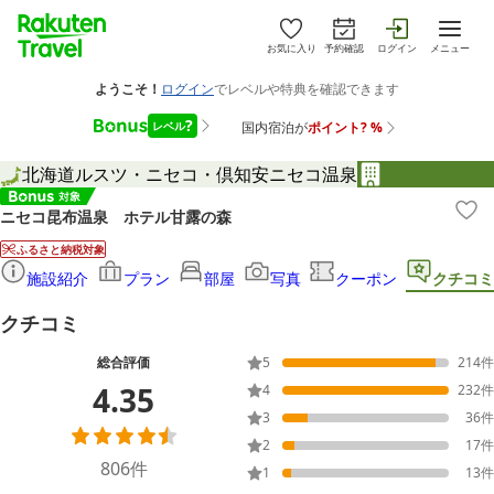
お気に入り
予約確認
ログイン
メニュー
北海道
ルスツ・ニセコ・倶知安
ニセコ温泉
ニセコ昆布温泉 ホテル甘露の森
ふるさと納税対象
施設紹介
プラン
部屋
写真
クーポン
クチコミ
クチコミ
総合評価
5
214
件
4.35
4
232
件
3
36
件
2
17
件
806
件
1
13
件