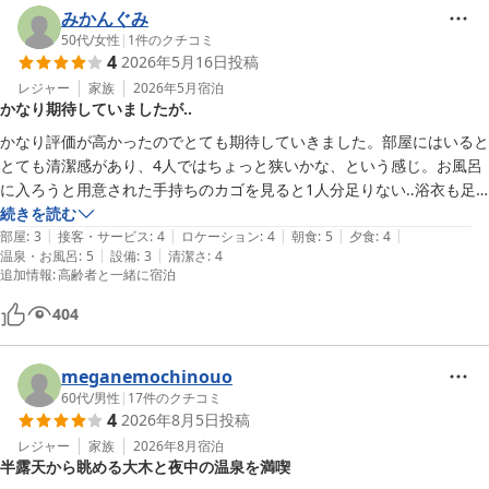
みかんぐみ
50代
/
女性
|
1
件のクチコミ
4
2026年5月16日
投稿
レジャー
家族
2026年5月
宿泊
かなり期待していましたが‥
かなり評価が高かったのでとても期待していきました。部屋にはいると
とても清潔感があり、4人ではちょっと狭いかな、という感じ。お風呂
に入ろうと用意された手持ちのカゴを見ると1人分足りない‥浴衣も足
りない‥浴衣の袖が何故かシワシワ‥何故？1人分足りないのはフロント
続きを読む
|
|
|
|
|
に言うとすぐに謝罪と1人分用意をしてくれました。トイレに入ると鍵
部屋
:
3
接客・サービス
:
4
ロケーション
:
4
朝食
:
5
夕食
:
4
|
|
温泉・お風呂
:
5
設備
:
3
清潔さ
:
4
がかからない‥壊れているわけではないとは思いますが、かからない‥
追加情報
:
高齢者と一緒に宿泊
家族しかいなかったので、なんとかなりましたが、うーん‥。食事はこ
じんまりとしつつも、一つ一つのお味は良くて接客にも満足。温泉もと
404
ても気持ちよかったです。今回は部屋のあたりが悪かったのかなぁ？と
思いつつも、楽しく過ごせました。
meganemochinouo
60代
/
男性
|
17
件のクチコミ
4
2026年8月5日
投稿
レジャー
家族
2026年8月
宿泊
半露天から眺める大木と夜中の温泉を満喫