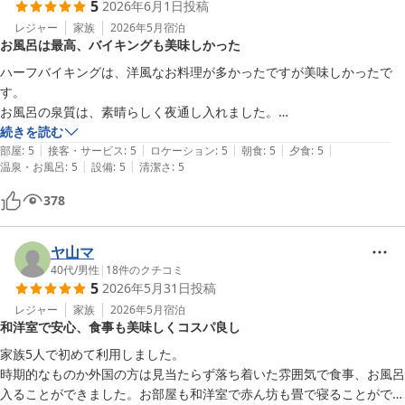
5
2026年6月1日
投稿
レジャー
家族
2026年5月
宿泊
お風呂は最高、バイキングも美味しかった
ハーフバイキングは、洋風なお料理が多かったですが美味しかったで
す。

お風呂の泉質は、素晴らしく夜通し入れました。

ただ残念なのが、フィットネスで日帰り入浴の方がシャワーの所にカゴ
続きを読む
|
|
|
|
|
を置いて場所とりだらけで、宿泊客が遠慮しなくてはでした。

部屋
:
5
接客・サービス
:
5
ロケーション
:
5
朝食
:
5
夕食
:
5
|
|
温泉・お風呂
:
5
設備
:
5
清潔さ
:
5
ドリンクも時間は、決まってますが、フリーで頂けて良かったです。
378
ヤ山マ
40代
/
男性
|
18
件のクチコミ
5
2026年5月31日
投稿
レジャー
家族
2026年5月
宿泊
和洋室で安心、食事も美味しくコスパ良し
家族5人で初めて利用しました。

時期的なものか外国の方は見当たらず落ち着いた雰囲気で食事、お風呂
入ることができました。お部屋も和洋室で赤ん坊も畳で寝ることができ