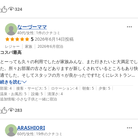
夕食はハーフバイキング形式で、品数はすごく多いわけではありません
324
が、温かいお料理などどれも工夫されていて本当に美味しかったです。

　温泉は夜通し入ることができ、広めの大浴場と心地よい露天風呂で、
お肌がスベスベになる素晴らしい泉質でした。長時間利用できるラウン
なーづーママ
ジのフリードリンクやアイスキャンディーのサービスはとても嬉しかっ
40代
/
女性
|
1
件のクチコミ
5
2026年6月14日
投稿
たです。夕食後にロビーで開催された生演奏によるミニコンサートも聴
きごたえがあり、アットホームな雰囲気で楽しむことができました。朝
レジャー
家族
2026年6月
宿泊
コスパ最高
は小鳥のさえずりで目覚め、のんびりとした時間を過ごすことができま
した。控えめに言ってもコスパが最高で、全体を通して大変満足のいく
とーっても久々の利用でしたが家族みんな、また行きたいと大満足でし
滞在でした。また定期的に泊まりに来たいと思います。
た。所々お部屋の古さなどありますが新しくされているところもあり快
適でした。そしてスタッフの方々が良かったです‼︎とくにレストランの
方々が皆さん笑顔でご年配のスタッフの方もおられましたがいっぱい食
続きを読む
|
|
|
|
|
べてねと子どもたちに声をかけていただいたり笑顔で素敵でした‼︎

部屋
:
4
接客・サービス
:
5
ロケーション
:
4
朝食
:
5
夕食
:
5
|
|
温泉・お風呂
:
5
設備
:
5
清潔さ
:
4
ラウンジ？の飲み物も充実しているのも良かったです。ご飯もお風呂も
追加情報
:
小さな子供と一緒に宿泊
種類は多くはないですが良かったです‼︎また、ぜひ利用します^_^
283
ARASHIORI
60代
/
女性
|
19
件のクチコミ