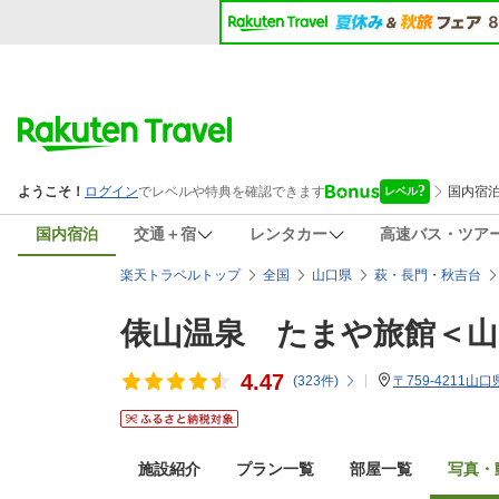
国内宿泊
交通＋宿
レンタカー
高速バス・ツア
楽天トラベルトップ
全国
山口県
萩・長門・秋吉台
俵山温泉 たまや旅館＜山
4.47
(
323
件)
〒759-4211山
施設紹介
プラン一覧
部屋一覧
写真・動