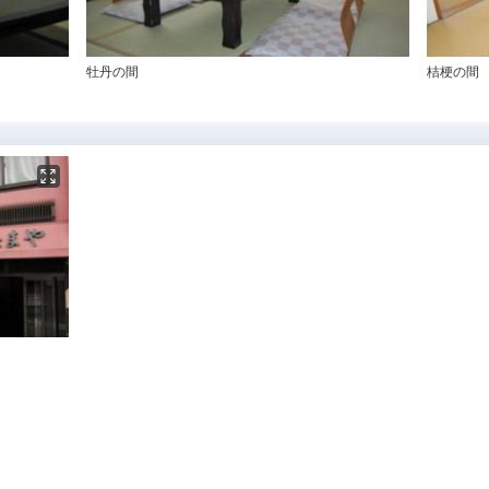
牡丹の間
桔梗の間