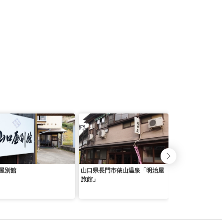
屋別館
山口県長門市俵山温泉「明治屋
ホテル長門はらだ
旅館」