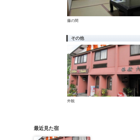
藤の間
その他
外観
最近見た宿