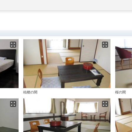
桔梗の間
桜の間