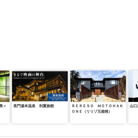
県＞
長門湯本温泉 利重旅館
ＲＥＲＥＳＯ ＭＯＴＯＨＡＫ
山口
ＯＮＥ（リリゾ元箱根）