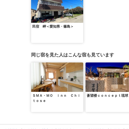
民宿 岬＜愛知県・篠島＞
同じ宿を見た人はこんな宿も見ています
ＳＭＡ・ＭＯ ｉｎｎ Ｃｈｉ
蒼望楼ｃｏｎｃｅｐｔ琉球
ｔｏｓｅ