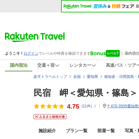
国内宿泊
交通＋宿
レンタカー
高速バス・ツア
楽天トラベルトップ
全国
愛知県
南知多・日間賀島・
民宿 岬＜愛知県・篠島＞
4.75
(
11
件)
〒470-3505
施設紹介
プラン一覧
部屋一覧
写真・動