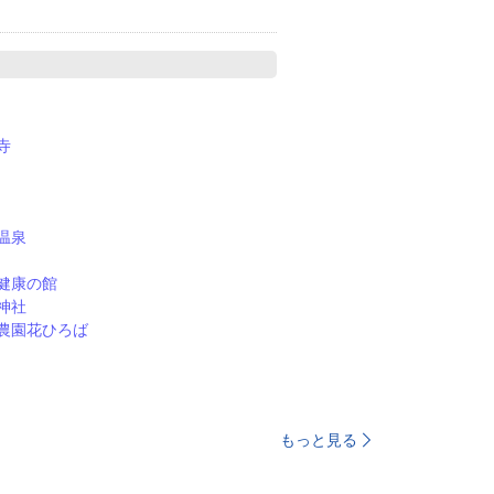
寺
温泉
健康の館
神社
農園花ひろば
もっと見る