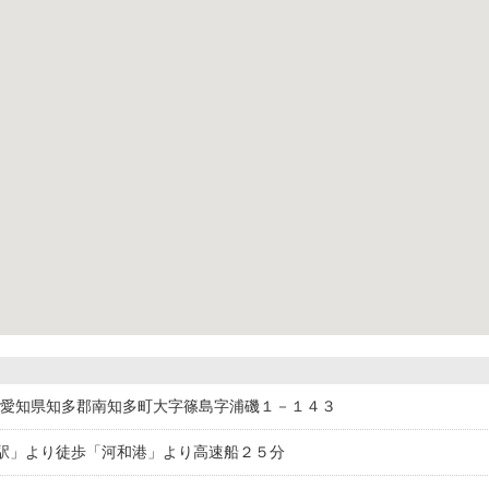
505愛知県知多郡南知多町大字篠島字浦磯１－１４３
駅」より徒歩「河和港」より高速船２５分