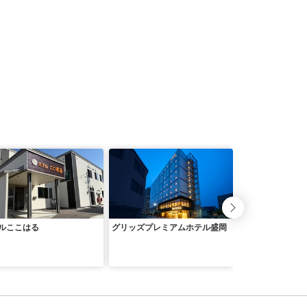
ルここはる
グリッズプレミアムホテル盛岡
Ｌａｋｅｓｉｄｅ
ａ ＳＵＩ ＨＡ