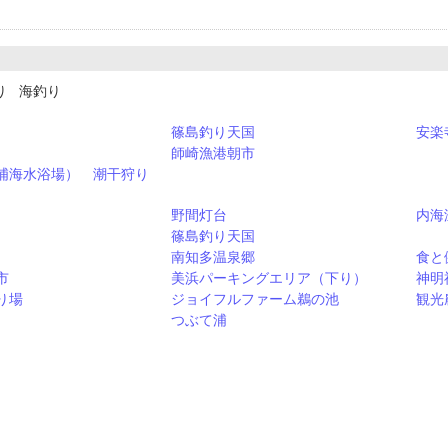
り 海釣り
篠島釣り天国
安楽
師崎漁港朝市
浦海水浴場） 潮干狩り
野間灯台
内海
篠島釣り天国
南知多温泉郷
食と
市
美浜パーキングエリア（下り）
神明
り場
ジョイフルファーム鵜の池
観光
つぶて浦