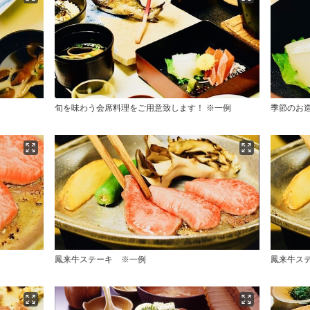
旬を味わう会席料理をご用意致します！ ※一例
季節のお造
鳳来牛ステーキ ※一例
鳳来牛ス