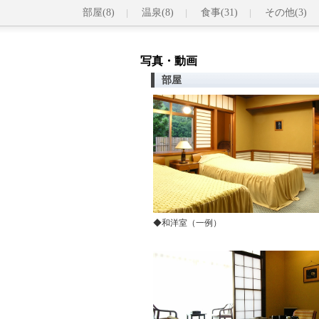
部屋(8)
温泉(8)
食事(31)
その他(3)
写真・動画
部屋
◆和洋室（一例）