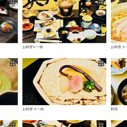
お料理※一例
お料理 ※
お料理 ※一例
料理