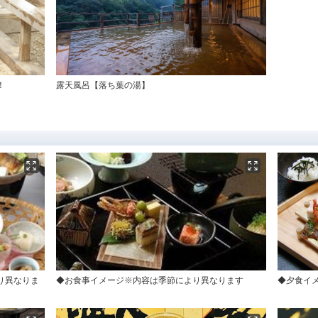
！
露天風呂【落ち葉の湯】
り異なりま
◆お食事イメージ※内容は季節により異なります
◆夕食イ