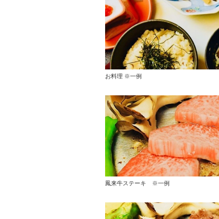
お料理 ※一例
鳳来牛ステーキ ※一例