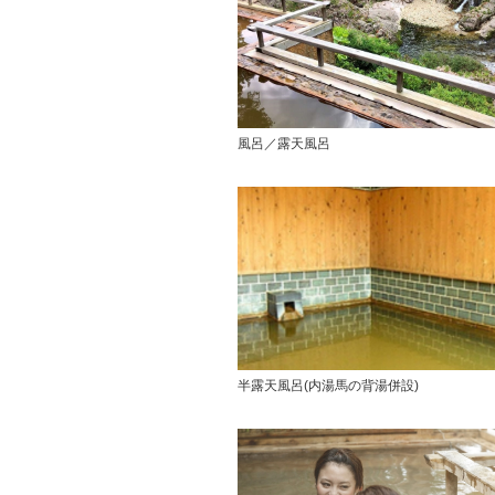
風呂／露天風呂
半露天風呂(内湯馬の背湯併設)