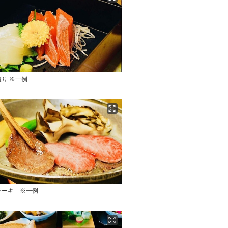
り ※一例
テーキ ※一例