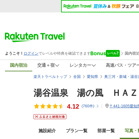
国内宿泊
交通＋宿
レンタカー
高速バス・ツア
楽天トラベルトップ
全国
愛知県
奥三河・新城・湯谷
湯谷温泉 湯の風 ＨＡＺ
4.12
(
760
件)
〒441-1605愛
施設紹介
プラン一覧
部屋一覧
写真・動