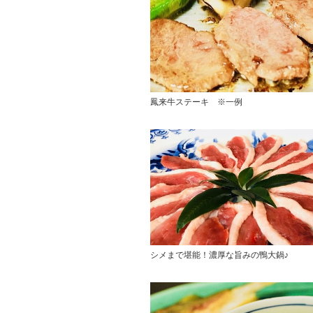
鳳来牛ステーキ ※一例
シメまで堪能！濃厚な旨みの鴨大鍋♪