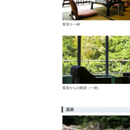
客室※一例
客室からの眺望（一例）
温泉