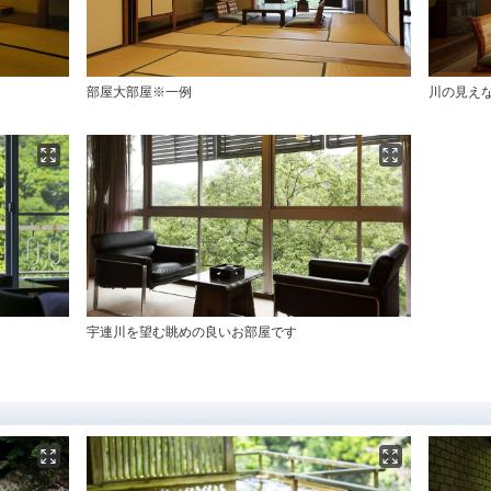
部屋大部屋※一例
川の見え
宇連川を望む眺めの良いお部屋です