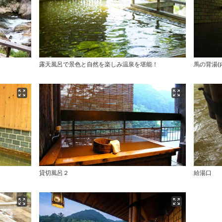
露天風呂で景色と自然を楽しみ温泉を堪能！
馬の背湯(
貸切風呂２
給湯口