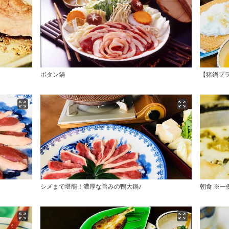
ボタン鍋
【猪鍋プ
シメまで堪能！濃厚な旨みの鴨大鍋♪
朝食 ※一