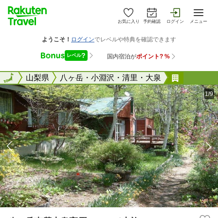
お気に入り
予約確認
ログイン
メニュー
全国
全国
山梨県
八ヶ岳・小淵沢・清里・大泉
八ヶ岳南
1/9