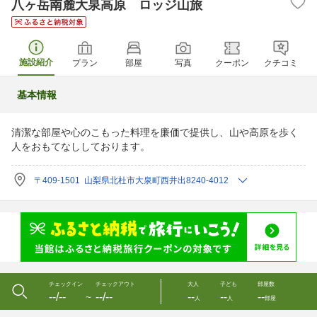
八ヶ岳南麓大泉高原 ロッジ山旅
施設紹介
プラン
部屋
写真
クーポン
クチコミ
基本情報
清潔な部屋や心のこもった料理を廉価で提供し、山や高原を歩く
人をおもてなししております。
〒409-1501 山梨県北杜市大泉町西井出8240-4012
チェックイン
チェックアウト
大人
子ども
部屋数
--/--
--/--
--
--
--
〜
人
人
部屋