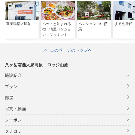
喜美民宿／民泊
ペットと泊まれる
ペンション白い仔
まるや旅館
宿 清里ペンショ
馬
ン マッキントッ
シュ
このページのトップへ
八ヶ岳南麓大泉高原 ロッジ山旅
施設紹介
プラン
部屋
写真・動画
クーポン
クチコミ