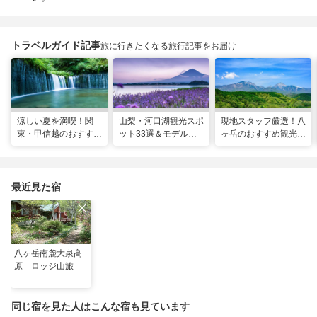
トラベルガイド記事
旅に行きたくなる旅行記事をお届け
涼しい夏を満喫！関
山梨・河口湖観光スポ
現地スタッフ厳選！八
東・甲信越のおすすめ
ット33選＆モデルコ
ヶ岳のおすすめ観光ス
避暑地14選
ース！絶景や温泉も
ポット18選
最近見た宿
八ヶ岳南麓大泉高
原 ロッジ山旅
同じ宿を見た人はこんな宿も見ています