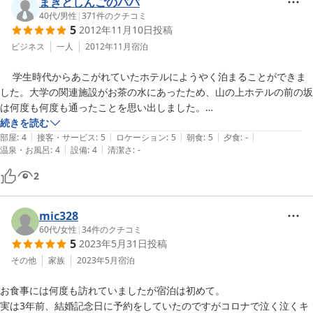
今回ご利用頂きましたアートセプトフロアは禁煙ルームのご用意が
まきとしんごのパパ
ございません。

40代
/
男性
|
371
件のクチコミ
5
2012年11月10日
投稿
可能な限り事前に消臭をかけて対応させて頂いてはおりますが、行
き届いていなかったようで大変申し訳ございませんでした。

ビジネス
一人
2012年11月
宿泊
すぐにとは参りませんが、空調も含めてメンテナンスの際の改善事
 　学生時代からあこがれていたホテルにようやく泊まることができま
項として検討させて頂きたいと存じます。

した。大学の関連施設がお茶の水にあったため、山の上ホテルの前の坂
は何度も何度も通ったことを思い出しました。

この度はご宿泊、またご投稿頂きまして誠にありがとうございまし
　さて、フロントは、小さなホテルのような小さなフロンですが、何を
続きを読む
た。

|
|
|
|
|
質問しても的確な回答が得られ、また、チェックインの後には和菓子と
部屋
:
4
接客・サービス
:
5
ロケーション
:
5
朝食
:
5
夕食
:
-
またのご来館を心よりお待ち申し上げております。
|
|
温泉・お風呂
:
4
設備
:
4
清潔さ
:
-
お茶が運ばれ、部屋にはお湯と冷水が用意され、派手派手しさはないの
2013-09-15
ですが、それがまた自然でよかったです。

2
　また、朝食は、和食をいただいたのですが、それがまた旨い。こんな
旨い和食の朝食をいただいたのははじめてです。

　風呂もゆったりとしており、ゆっくりつかることができました。

mic328
　小さなホテルなのでプールはないのですが、徒歩７分位のところの施
60代
/
女性
|
34
件のクチコミ
5
2023年5月31日
投稿
設が利用できるとのことでした。HPで告知があれがよかったなあ〜　
水着を持参したのにと、少々後悔。

その他
家族
2023年5月
宿泊
　お茶の水に泊まるときは定宿にしたいホテルです。

お食事には何度も訪れていましたが宿泊は初めて。

　当然、チェックイン時のクレジットカードの確認もありませんでし
実は3年前、結婚記念日に予約をしていたのですがコロナで泣く泣くキ
た。お客を信用している姿勢がいいですねえ。