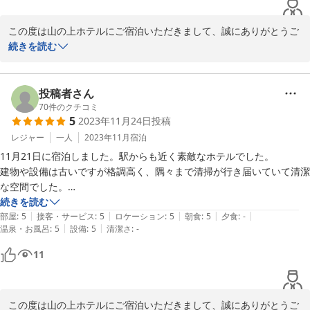
になるのは本当に残念であり寂しい限りです。
この度は山の上ホテルにご宿泊いただきまして、誠にありがとうご
ざいます。

続きを読む
また、御多忙の中ご投稿をお寄せいただき、重ねて御礼申し上げま
す。

ご満足いただけたご様子が伺え、大変嬉しく存じます。

投稿者さん
これ以上ないお褒めのお言葉に大変恐縮しておりますが、スタッフ
70
件のクチコミ
5
2023年11月24日
投稿
にとっても大変励みとなります。

休館まで日は多くはありませんが、ご来館いただいた皆様の良き思
レジャー
一人
2023年11月
宿泊
い出となりますようにスタッフ一同日々努めて参ります。

11月21日に宿泊しました。駅からも近く素敵なホテルでした。

建物や設備は古いですが格調高く、隅々まで清掃が行き届いていて清潔
な空間でした。

2023-12-25
夕飯はルームサービスで天丼を頼み、美味しくいただきました。朝食は
続きを読む
|
|
|
|
|
和食で、どれも丁寧に作られてい大満足でした。スタッフの方たちの対
部屋
:
5
接客・サービス
:
5
ロケーション
:
5
朝食
:
5
夕食
:
-
|
|
温泉・お風呂
:
5
設備
:
5
清潔さ
:
-
応も素晴らしく、快適な滞在となりました。

休館になる前に宿泊出来て嬉しかったです。リニューアル後にも是非泊
11
まりたいと思います。
この度は山の上ホテルにご宿泊いただきまして、誠にありがとうご