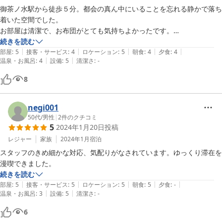
御茶ノ水駅から徒歩５分。都会の真ん中にいることを忘れる静かで落ち
着いた空間でした。

2023-09-29
お部屋は清潔で、お布団がとても気持ちよかったです。

スタッフは若い方が多いのですが、丁寧であたたかみのある接客は、こ
続きを読む
|
|
|
|
|
の老舗ホテルの伝統を大切にされていると感じました。
部屋
:
5
接客・サービス
:
4
ロケーション
:
5
朝食
:
4
夕食
:
4
|
|
温泉・お風呂
:
4
設備
:
5
清潔さ
:
-
8
negi001
50代
/
男性
|
2
件のクチコミ
5
2024年1月20日
投稿
レジャー
家族
2024年1月
宿泊
スタッフのきめ細かな対応、気配りがなされています。ゆっくり滞在を
漫喫できました。
続きを読む
|
|
|
|
|
部屋
:
5
接客・サービス
:
5
ロケーション
:
5
朝食
:
5
夕食
:
-
|
|
温泉・お風呂
:
3
設備
:
5
清潔さ
:
-
6