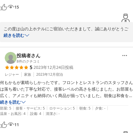
15
この度は山の上ホテルにご宿泊いただきまして、誠にありがとうご
ざいます。

続きを読む
また、ご多忙の中ご投稿をお寄せいただき、重ねて御礼申し上げま
す。

夏場よりご期待いただいた滞在が、ご満足いくものとなりましたこ
投稿者さん
と、大変嬉しく存じます。

8
件のクチコミ
5
2023年12月24日
投稿
また、客室担当スタッフに対する温かいお言葉に感謝申し上げま
す。

レジャー
家族
2023年12月
宿泊
頂きましたお言葉を励みに、スタッフ一同これからも一層精進して
何もかもが素晴らしかったです。フロントとレストランのスタッフさん
参ります。

は落ち着いた丁寧な対応で、接客レベルの高さを感じました。お部屋も
広く、アメニティも納得のいく商品が揃っていました。朝食は和食を選
択しました。一つ一つが丁寧に作られているのが良くわかり、品数が豊
続きを読む
2023-12-31
|
|
|
|
|
富でご飯はおかわりをして全部頂きました。設備面など、充電のコンセ
部屋
:
5
接客・サービス
:
5
ロケーション
:
5
朝食
:
5
夕食
:
-
|
|
温泉・お風呂
:
4
設備
:
4
清潔さ
:
-
ントがベッド横にないなど多少不便なことはありましたが、歴史を感じ
る建築様式と装飾はそれらを補ってなおあまりあります。昨今、似たり
11
寄ったりの高層ビルのようなホテルが増える中、こちらのホテルが休館