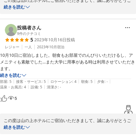
この度は山の上ホテルにご宿泊いただきまして、誠にありがとうご
ざいます。

続きを読む
また、ご多忙の中ご投稿をお寄せいただき、重ねて御礼申し上げま
す。

ご満足いただけたご様子で大変嬉しく存じます。

投稿者さん
休館まで日は多くはございませんが、ご来館いただいた皆様の良き
9
件のクチコミ
5
2023年10月16日
投稿
思い出となりますようにスタッフ一同日々努めて参ります。

温かいお言葉を頂戴し、誠にありがとうございました。
レジャー
一人
2023年10月
宿泊
10月10日に宿泊しました。朝食もお部屋でのんびりいただけるし、ア
2023-12-05
メニティも素敵でした…また大学に用事がある時は利用させていただき
ます。
続きを読む
|
|
|
|
|
部屋
:
5
接客・サービス
:
5
ロケーション
:
4
朝食
:
5
夕食
:
-
|
|
温泉・お風呂
:
4
設備
:
5
清潔さ
:
-
5
この度は山の上ホテルにご宿泊いただきまして、誠にありがとうご
ざいます。

続きを読む
また、ご多忙の中ご投稿をお寄せいただき、重ねて御礼申し上げま