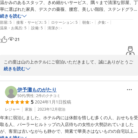
温かいご投稿を頂戴し、誠にありがとうございます。またいつかお
温かみのあるスタッフ、きめ細かいサービス、隅々まで清潔な部屋、丁
目にかかれる事を楽しみにいたしております。
寧に選ばれた家具、デスクの薔薇、腰窓、美しい階段、ステンドグラ
ス、可愛いタイル、チャペルの屋根、文豪の書etc，映画をきりとった
続きを読む
2024-02-15
|
|
|
|
|
ようでした。

部屋
:
5
接客・サービス
:
5
ロケーション
:
5
朝食
:
-
夕食
:
-
|
|
温泉・お風呂
:
5
設備
:
5
清潔さ
:
-
初めての宿泊でしたが、何度もあるかのようにリラックスしすぎてしま
い、早起きできなかったのが残念でした（笑）

21
長く憧れのホテルで昨年秋に宿泊予約をとったのですが、その後休館の
発表がありびっくりしましたが、最後にご縁を分けて頂きいい思い出に
なりました。

この度は山の上ホテルにご宿泊いただきまして、誠にありがとうご
またご縁があったら（ありますように）絶対に泊まりたいホテルです。

ざいます。

続きを読む
ありがとうございました。
また、ご多忙の中ご投稿をお寄せいただき、重ねて御礼申し上げま
す。

快適にお過ごしいただけたご様子が伺え、大変嬉しく存じます。

伊予灘ものがたり
連日数多くのお客様にご来館いただき、スタッフ皆感謝の気持ちで
50代
/
男性
|
2
件のクチコミ
5
2024年1月1日
投稿
いっぱいでございます。

レジャー
家族
2023年12月
宿泊
年末に宿泊しました。ホテル内には休館を惜しむ多くの人、おせちを受
2024-02-14
取る人、パーラーヒルトップの入店待ちの女性か大勢訪れていました
が、客室は古いながらも静かで、簡素で華美さはないものの自宅以上に
落着く空間でした。アメニティーのパンピューリも妻のお気に入りであ
続きを読む