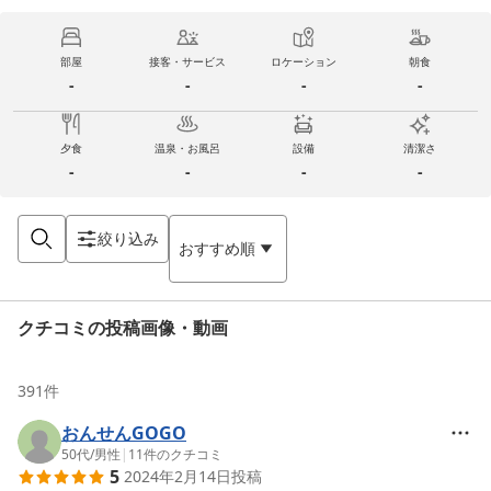
部屋
接客・サービス
ロケーション
朝食
-
-
-
-
夕食
温泉・お風呂
設備
清潔さ
-
-
-
-
絞り込み
おすすめ順
クチコミの投稿画像・動画
391
件
おんせんGOGO
50代
/
男性
|
11
件のクチコミ
5
2024年2月14日
投稿