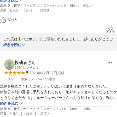
|
|
|
|
|
り、部屋での朝食も充実していました。スタッフによると建物老朽化の
部屋
:
5
接客・サービス
:
5
ロケーション
:
5
朝食
:
-
夕食
:
-
|
|
温泉・お風呂
:
3
設備
:
5
清潔さ
:
-
ため改修か建替えかは未定とのことでしたが、営業再開後はまた滞在し
たいいです！

15
この度は山の上ホテルにご宿泊いただきまして、誠にありがとうご
ざいます。

続きを読む
また、ご多忙の中ご投稿をお寄せいただき、重ねて御礼申し上げま
す。

年末、また2月の休館もあり、館内は非常に混み合っていたかと存
投稿者さん
じます。

655
件のクチコミ
5
2023年12月27日
投稿
その中でお部屋ではお寛ぎいただけたご様子が伺え、安堵しており
ます。

レジャー
家族
2023年12月
宿泊
休館後の事は、まだ未定でございますが、営業再開の折には再度ご
洗練を極め尽くした当ホテル、いよいよ泊まり納めとなりました。

利用いただければ幸いでございます。

休館公表前の夏場に予約を入れており、絶対キャンセルしてなるものか
温かいご投稿を頂戴し、誠にありがとうございました。

と心してきた今回は、ルームキーパーさんのお心配りが深く心に残りま
した。どうか皆々さま、休館後もご健勝にて！
続きを読む
|
|
|
|
|
部屋
:
5
接客・サービス
:
5
ロケーション
:
5
朝食
:
-
夕食
:
-
2024-01-03
|
|
温泉・お風呂
:
5
設備
:
5
清潔さ
:
-