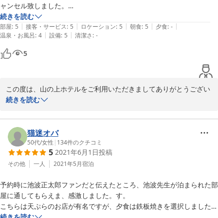
ャンセル致しました。

観光地には無い静けさとゆったりした時間。

続きを読む
|
|
|
|
|
朝食はルームサービスでしたがジュースはクーラーに入っていて素敵。

部屋
:
5
接客・サービス
:
5
ロケーション
:
5
朝食
:
5
夕食
:
-
|
|
温泉・お風呂
:
4
設備
:
5
清潔さ
:
-
金曜日とあってバーが込み合っていたのは仕方ないかな。

いつものメトロで旅行気分はなかなかうれしいです。

5
チェックアウトの後でコーヒーを頂いてから帰宅しようと思ったらパー
ラーもロビーも満員。

土曜日ですから仕方ないですね。

この度は、山の上ホテルをご利用いただきましてありがとうござい
次回はチェックアウトの前にルームサービスでコーヒーを頂いてから帰
ました。

続きを読む
宅しようと思います。
数年前からご宿泊の計画を考えられ、念願叶ってお越しいただき従
業員一同嬉しく存じます。

小高い丘に立地している当ホテルは、都心とは思えない程、静かに
猫迷オバ
穏やかにお過ごしいただける事も魅力の一つでございますのでご堪
50代
/
女性
|
134
件のクチコミ
5
2021年6月1日
投稿
能いただけましたら幸いでございます。

しかしながら、レストランのご利用に対してはご要望にお応えでき
その他
一人
2021年5月
宿泊
ない部分がございましたこと誠に申し訳ございませんでした。

予約時に池波正太郎ファンだと伝えたところ、池波先生が泊まられた部
お陰様で週末は多くのお客様にご利用いただいております。館内に
屋に通してもらえま、感激しました。す。

は５つのレストランがございますが、どちらも山の上ホテルの名に
こちらは天ぷらのお店が有名ですが、夕食は鉄板焼きを選択しました。
恥じないお味をご提供しております。

満足いくひと時でした。

続きを読む
是非とも次回ご来館の際はご利用下さいませ。
