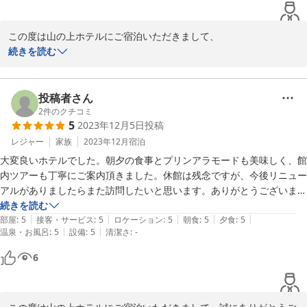
この度は山の上ホテルにご宿泊いただきまして、

誠にありがとうございます。

続きを読む
また、ご多忙の中ご投稿をお寄せいただき、重ねて御礼申し上げま
す。

ゆっくりご滞在いただけたとの事、大変嬉しく存じます。

投稿者さん
休館まで日は多くはありませんが、ご来館いただいた皆様の良き思
2
件のクチコミ
5
2023年12月5日
投稿
い出となりますように、スタッフ一同日々努めて参ります。

レジャー
家族
2023年12月
宿泊
大変良いホテルでした。朝夕の食事とプリンアラモードも美味しく、館
2024-01-20
内ツアーも丁寧にご案内頂きました。休館は残念ですが、今後リニュー
アルがありましたらまた訪問したいと思います。ありがとうございまし
た。
続きを読む
|
|
|
|
|
部屋
:
5
接客・サービス
:
5
ロケーション
:
5
朝食
:
5
夕食
:
5
|
|
温泉・お風呂
:
5
設備
:
5
清潔さ
:
-
6