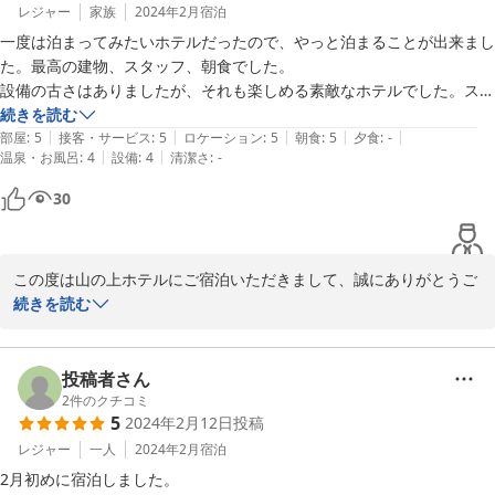
レジャー
家族
2024年2月
宿泊
一度は泊まってみたいホテルだったので、やっと泊まることが出来まし
た。最高の建物、スタッフ、朝食でした。

設備の古さはありましたが、それも楽しめる素敵なホテルでした。スタ
ッフのかたすべてが「プロ」と感じました。休館前日だったので、多く
続きを読む
|
|
|
|
|
の方がロビーにおられたのでゆっくりと館内を見て感慨にふけることが
部屋
:
5
接客・サービス
:
5
ロケーション
:
5
朝食
:
5
夕食
:
-
|
|
温泉・お風呂
:
4
設備
:
4
清潔さ
:
-
できなかったのが少し残念でしてた。

また再開したら是非泊まりに行きたいと思わせる、シティホテルとは異
30
なったクラシカルな趣のある素晴らしいホテルでした。

出来ればこの雰囲気を保って、再開して欲しいと強く願うばかりです。
この度は山の上ホテルにご宿泊いただきまして、誠にありがとうご
ざいました。

続きを読む
また、ご多忙の中ご投稿をお寄せいただき、重ねて御礼申し上げま
す。

休館前の慌ただしい中のご滞在で行き届かない点が多々あったかと
投稿者さん
察しますが、快適にお過ごしいただけたご様子が伺え大変嬉しく存
2
件のクチコミ
5
2024年2月12日
投稿
じます。

連日数多くのお客様にご来館いただき、感謝の気持ちでいっぱいで
レジャー
一人
2024年2月
宿泊
ございました。

2月初めに宿泊しました。
