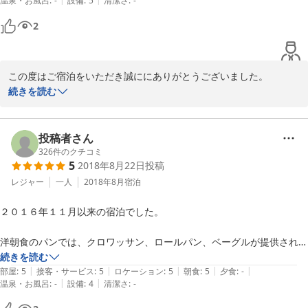
温泉・お風呂
:
-
設備
:
5
清潔さ
:
-
にジャーで保存すれば済むレベル。冷め切っていたご飯は量も微妙で、
そこだけが残念でした。また、朝のチェックアウトのフロントは、素
2
人。席をしていたのは引いた。歴史があり、業界人にとっては特別感が
有るので、値段設定は高めだが、また泊まりたい、「プチ・ホテル」で
した。
この度はご宿泊をいただき誠ににありがとうございました。

朝食のご飯の件に関しまして期待にお答えすることが出来ず申し訳
続きを読む
ございません。

今後もお客様に快適にご宿泊をいただけますよう

努力致します。
投稿者さん
326
件のクチコミ
2020-11-25
5
2018年8月22日
投稿
レジャー
一人
2018年8月
宿泊
２０１６年１１月以来の宿泊でした。

洋朝食のパンでは、クロワッサン、ロールパン、ベーグルが提供されま
したが、リクエストすればトーストも焼いていただけます。オーダーの
続きを読む
|
|
|
|
|
段階からパンの種類を選択できるようであれば、より有難いですね。
部屋
:
5
接客・サービス
:
5
ロケーション
:
5
朝食
:
5
夕食
:
-
|
|
温泉・お風呂
:
-
設備
:
4
清潔さ
:
-