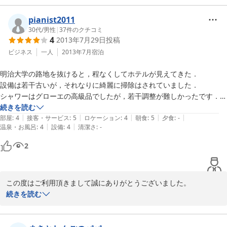
す。

宿泊、朝食ともにご満足いただけたご様子で大変嬉しく存じます。

pianist2011
また機会がございましたらぜひ当ホテルをご利用くださいませ。

30代
/
男性
|
37
件のクチコミ
4
2013年7月29日
投稿
お越しをスタッフ一同心よりお待ち申し上げております。
ビジネス
一人
2013年7月
宿泊
2023-10-18
明治大学の路地を抜けると，程なくしてホテルが見えてきた．

設備は若干古いが，それなりに綺麗に掃除はされていました．

シャワーはグローエの高級品でしたが，若干調整が難しかったです．

バスタブは広くてゆったりしてました．

続きを読む
|
|
|
|
|
一方トイレは隅により過ぎていて少し座りにくさが有りました．

部屋
:
4
接客・サービス
:
5
ロケーション
:
4
朝食
:
5
夕食
:
-
|
|
温泉・お風呂
:
4
設備
:
4
清潔さ
:
-
ベットは比較的寝心地の良い物でした．

朝の朝食はルームサービスにして，コーヒーを追加しました．

2
ゆったりとした時間を過ごすことが出来てよかったです．

全体に印象的だったのが客室係の皆さんの徹底したサービスぶりでし
た．

この度はご利用頂きまして誠にありがとうございました。

また泊まりたいと思います．

施設面、サービス面で行き届かない部分があったかとは存じますが
続きを読む
最後になりますが，フロアに喫煙者の方がいらっしゃるとかなり匂いま
ごゆっくりして頂けましたでしょうか。

すのでこの辺りの改善をお願いします．