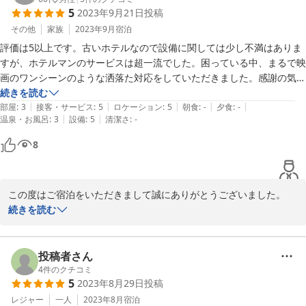
5
2023年9月21日
投稿
り、館内に入るとタイムスリップしたような感覚になるとおっしゃ
るお客様が多くいらっしゃいます。

その他
家族
2023年9月
宿泊
古さではなく落ち着く空間と感じていただけたのは嬉しい限りでご
評価は5以上です。古いホテルなので設備に関しては少し不満はありま
ざいます。

すが、ホテルマンのサービスは超一流でした。困っている中、まるで映
今後も趣きあるクラシックホテルとして皆様をお迎えいたします。

画のワンシーンのような洒落た対応をしていただきました。感謝の気持
またお越しいただける日をスタッフ一同心よりお待ち申し上げてお
ちでいっぱいです。
続きを読む
ります。
|
|
|
|
|
部屋
:
3
接客・サービス
:
5
ロケーション
:
5
朝食
:
-
夕食
:
-
|
|
温泉・お風呂
:
3
設備
:
5
清潔さ
:
-
2023-10-18
8
この度はご宿泊をいただきまして誠にありがとうございました。

施設面に関し修繕を行ってはおりますが、至らない点もまだござい
続きを読む
ます。

お客様からご満足いただけますように引き続き取り組んで参りま
す。

投稿者さん
ご滞在中のサービスにつきましては、ご満足いただき、大変嬉しく
4
件のクチコミ
5
2023年8月29日
投稿
今後の励みとなります。

是非またお越しくださいませ。

レジャー
一人
2023年8月
宿泊