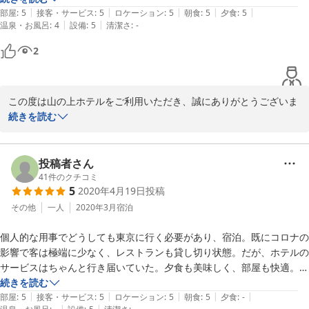
|
|
|
|
|
とにかく行き届いたサービスで、小難しそうな文筆家に贔屓にされた理
部屋
:
5
接客・サービス
:
5
ロケーション
:
5
朝食
:
5
夕食
:
5
|
|
温泉・お風呂
:
4
設備
:
5
清潔さ
:
-
由に納得できました。

2023-06-19
佳いホテルですね。
2
この度は山の上ホテルをご利用いただき、誠にありがとうございま
す。

続きを読む
ごゆっくりお過ごしいただけたようで何よりでございます。

また機会がございましたら、ぜひお立ち寄りくださいませ。

投稿者さん
41
件のクチコミ
2021-06-07
5
2020年4月19日
投稿
その他
一人
2020年3月
宿泊
個人的な用事でどうしても東京に行く必要があり、宿泊。既にコロナの
影響で客は極端に少なく、レストランも貸し切り状態。だが、ホテルの
サービスはちゃんと行き届いていた。夕食も美味しく、部屋も快適。朝
食が部屋で食べられるのは良かった。が、ご飯が冷めていたのだけは残
続きを読む
|
|
|
|
|
念でした。朝食時間を比較的遅めに指定したためかもしれないが、普通
部屋
:
5
接客・サービス
:
5
ロケーション
:
5
朝食
:
5
夕食
:
-
|
|