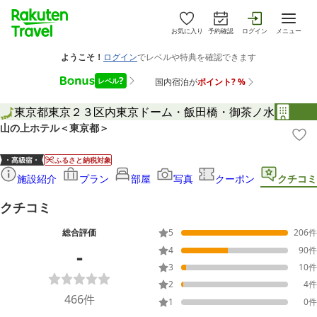
お気に入り
予約確認
ログイン
メニュー
東京都
東京２３区内
東京ドーム・飯田橋・御茶ノ水
山の上ホテル＜東京都＞
ふるさと納税対象
施設紹介
プラン
部屋
写真
クーポン
クチコミ
クチコミ
総合評価
5
206
件
-
4
90
件
3
10
件
2
4
件
466
件
1
0
件