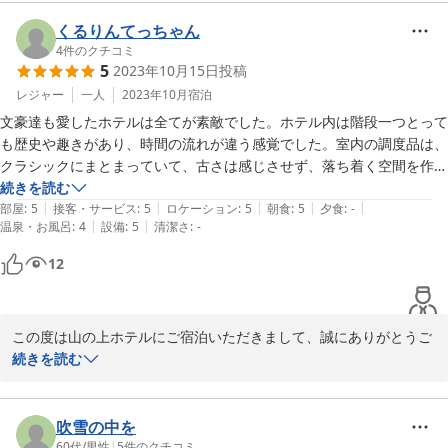
す。

ず変わらぬホスピタリティで営業を再開していただきたいと願うばかり
ごゆっくりお寛ぎいただけたご様子が伺え大変嬉しく存じます。

くるりんてっちゃん
です。
お言葉にございますお食事につきましては「食の山の上」の名に恥
4
件のクチコミ
5
2023年10月15日
投稿
じぬように当ホテルのシェフが腕によりをかけた自慢の逸品です。

休業後の再開を願う声は皆様から数多く頂戴しており、スタッフ皆
レジャー
一人
2023年10月
宿泊
とてもありがたく思っております。

文豪達も愛したホテルは全てが素敵でした。ホテル内は階段一つとって
休業まで日は多くはありませんが、訪れたお客様皆様の良き思い出
も歴史や趣きがあり、時間の流れが違う感覚でした。室内の調度品は、
となりますようにスタッフ一同日々努めて参ります。

クラシックにまとまっていて、古さは感じさせず、落ち着く空間を作っ
大変励みになるお言葉を頂戴し、ありがとうございました。

ていました。アメニティグッズも充実していて、シャンプーからボディ
続きを読む
|
|
|
|
|
クリームまで一つ一つチューブになっていたり、男性向けの化粧水セッ
部屋
:
5
接客・サービス
:
5
ロケーション
:
5
朝食
:
5
夕食
:
-
|
|
温泉・お風呂
:
4
設備
:
5
清潔さ
:
-
トもありました。ヘアキャップの入った箱には、ヘアクリップまで入っ
2023-11-04
ていました。ルームサービスのモーニングでは、銀食器だったりフルー
12
ツが綺麗に盛り付けられて提供されて、お嬢様気分を味わえました。

そして何より、ホテルの方々のアットホームな雰囲気で、尚且つ丁寧な
接客で安心して過ごす事が出来、いつかまた泊まってみたいと思う、お
この度は山の上ホテルにご宿泊いただきまして、誠にありがとうご
値段以上のホテルでした。
ざいます。

続きを読む
また、ご多忙の中ご投稿をお寄せいただき、重ねて御礼申し上げま
す。

快適にお過ごしいただけたご様子で大変嬉しく存じます。

吹雪の中を
お言葉にございます通り、建物を含め長い歴史を持つホテルであ
60代
/
男性
|
5
件のクチコミ