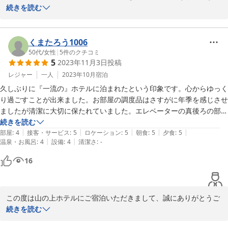
ざいます。

続きを読む
また、御多忙の中ご投稿をお寄せいただき、重ねて御礼申し上げま
す。

お言葉にございますように古い建物ではありますが、館内を清潔に
くまたろう1006
保つ為に日々細心の注意を払っております。

50代
/
女性
|
5
件のクチコミ
5
2023年11月3日
投稿
また、今回ご利用いただいた夕食、朝食含めお食事は当ホテルの自
慢の一つでございます。

レジャー
一人
2023年10月
宿泊
建物、お食事ともにご満足いただけたご様子で大変嬉しく存じま
久しぶりに『一流の』ホテルに泊まれたという印象です。心からゆっく
す。

り過ごすことが出来ました。お部屋の調度品はさすがに年季を感じさせ
休業まで日は多くはありませんが、ご来館いただいた皆様に良き思
ましたが清潔に大切に保たれていました。エレベーターの真後ろの部屋
い出となりますようにスタッフ一同日々努めて参ります。

でしたが不思議と全く音がせず、大学村の環境のせいか夜は静かで朝は
続きを読む
|
|
|
|
|
小鳥のさえずりが聞こえ、都会とは思えない静けさにとても癒されまし
部屋
:
4
接客・サービス
:
5
ロケーション
:
5
朝食
:
5
夕食
:
5
|
|
温泉・お風呂
:
4
設備
:
4
清潔さ
:
-
た。そして素晴らしかったのが食事でした。ディナープランのヒルトッ
2023-11-25
プカフェではコースとプリンアラモードをいただきましたが、素材の良
16
さを感じさせる本格的なものでした。和朝食も素晴らしく朝からお造り
もついて一品一品がとても美味しかったです。そして滞在中ホテルの
方々がさりげなく話しかけて下さるのも温かみを感じました。割引券を
この度は山の上ホテルにご宿泊いただきまして、誠にありがとうご
いただいたのでチェックアウト時におみやげを買いたかったのですが、
ざいます。

続きを読む
売店が開いてなかったのが残念でした。宿泊後に来年休業と知りまし
また、ご多忙の中ご投稿をお寄せいただき、重ねて御礼申し上げま
た。現在の建物がどれだけ保存されるかわかりませんが、またいつか必