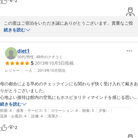
2
この度はご宿泊をいただき誠にありがとうございます。貴重なご投
稿を頂き誠にありがとうございます。朝食に付きましては、お客様
続きを読む
により満足してお召し上がり頂けますよう従業員一同アイデアを出
し合い、より快適にホテルでお寛ぎいただけますよう努力致しま
す。

diet1
またのご来館を心よりお待ち申し上げております。

50代
/
男性
|
48
件のクチコミ
5
2013年10月5日
投稿
レジャー
一人
2013年10月
宿泊
2018-08-22
母の都合による早めのチェックインにも関わらず快く受け入れて戴きあ
りがとうございました。

心地よい接待は館内の空気にもホスピタリティマインドを感じる思いで
す。

続きを読む
|
|
|
|
|
部屋も丁寧に手入れされていて気持ちよく過ごすことができました。

部屋
:
4
接客・サービス
:
5
ロケーション
:
4
朝食
:
5
夕食
:
-
|
|
温泉・お風呂
:
4
設備
:
4
清潔さ
:
-
朝食、少し多めでしたが美味しくて83歳の母も残さず平らげてしまい
ました。

2
適切な道順を教えてもらった根津美術館へも迷うことなく行き着くこと
ができ、チェックインからチェックアウト後まで終日さわやかな気持ち