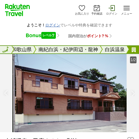
お気に入り
予約確認
ログイン
メニュー
全国
全国
和歌山県
南紀白浜・紀伊田辺・龍神
白浜温泉
1/2