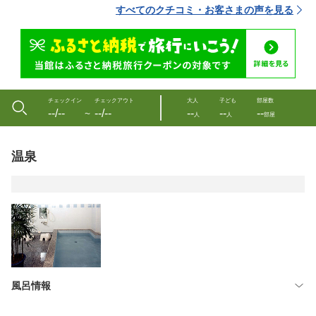
すべてのクチコミ・お客さまの声を見る
チェックイン
チェックアウト
大人
子ども
部屋数
--/--
--/--
--
--
--
〜
人
人
部屋
温泉
風呂情報