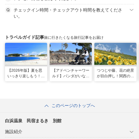
チェックイン時間・チェックアウト時間を教えてくださ
い。
トラベルガイド記事
旅に行きたくなる旅行記事をお届け
【2026年版】夏を思
【アドベンチャーワー
つつじや藤、花の絶景
いっきり楽しもう！関
ルド】パンダがいなく
が目白押し！関西の5
西のおすすめ海水浴
ても楽しい！五感で満
月のおすすめ観光スポ
場・ビーチ18選
喫する8つの体験が新
ット
登場！
このページのトップへ
白浜温泉 民宿まるき 別館
施設紹介