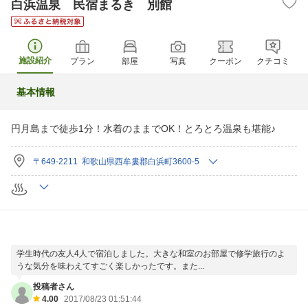
白浜温泉 民宿まるき 別館
施設紹介
プラン
部屋
写真
クーポン
クチコミ
基本情報
円月島まで徒歩1分！水着のままでOK！とろとろ温泉も堪能♪
〒649-2211 和歌山県西牟婁郡白浜町3600-5
学生時代の友人4人で宿泊しました。大きな和室のお部屋で修学旅行のよ
うな気分を味わえてすごく楽しかったです。また...
投稿者さん
4.00
2017/08/23 01:51:44