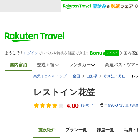
国内宿泊
交通＋宿
レンタカー
高速バス・ツア
レ
楽天トラベルトップ
全国
山形県
寒河江・月山
レストイン花笠
4.00
(
3
件)
〒990-0733山形
施設紹介
プラン一覧
部屋一覧
写真・動