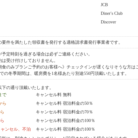
JCB
Diner's Club
Discover
の要件を満たした領収書を発行する適格請求書発行事業者です。
が予定時刻を過ぎる場合は必ずご連絡ください。
約は受け付けしておりません。
朝食のみプランご予約のお客様へ》チェックインが遅くなりそうな方はご
までの冬季期間は、暖房費を1名様あたり別途550円頂戴いたします。
以下の通り頂戴いたします。
 まで
キャンセル料 無料
0:00 から
キャンセル料 宿泊料金の50％
から
キャンセル料 宿泊料金の70％
から
キャンセル料 宿泊料金の100％
キャンセル、不泊
キャンセル料 宿泊料金の100％