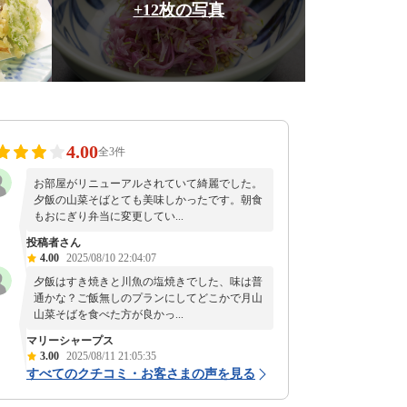
+12枚の写真
4.00
全3件
お部屋がリニューアルされていて綺麗でした。
夕飯の山菜そばとても美味しかったです。朝食
もおにぎり弁当に変更してい...
投稿者さん
4.00
2025/08/10 22:04:07
夕飯はすき焼きと川魚の塩焼きでした、味は普
通かな？ご飯無しのプランにしてどこかで月山
山菜そばを食べた方が良かっ...
マリーシャープス
3.00
2025/08/11 21:05:35
すべてのクチコミ・お客さまの声を見る