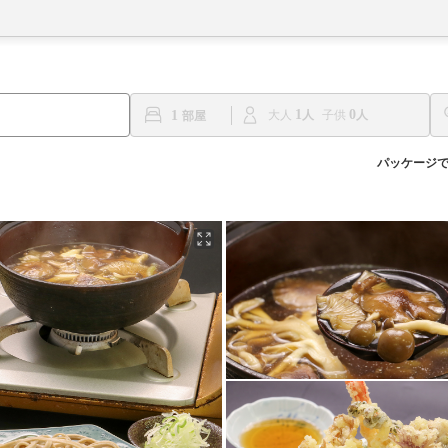
1
0
1
大人
子供
パッケージ