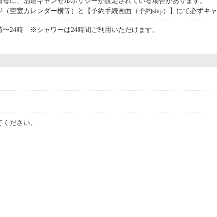
日毎に、別途キャンセルポリシーが設定されている場合があります。
ジ（空室カレンダー横等）と【予約手続画面（予約step）】にて必ずキ
時〜24時 ※シャワーは24時間ご利用いただけます。
てください。