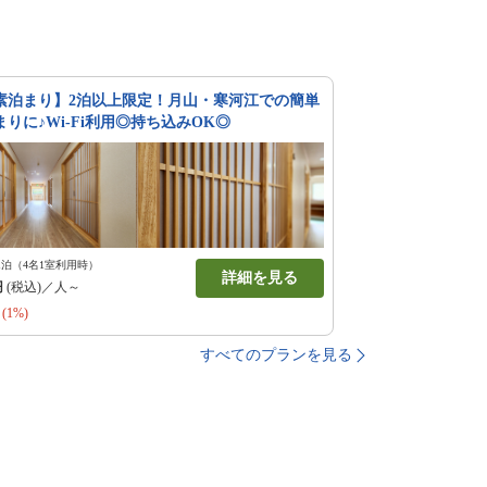
素泊まり】2泊以上限定！月山・寒河江での簡単
りに♪Wi-Fi利用◎持ち込みOK◎
1泊（4名1室利用時）
詳細を見る
円
(税込)／人～
(1%)
すべてのプランを見る