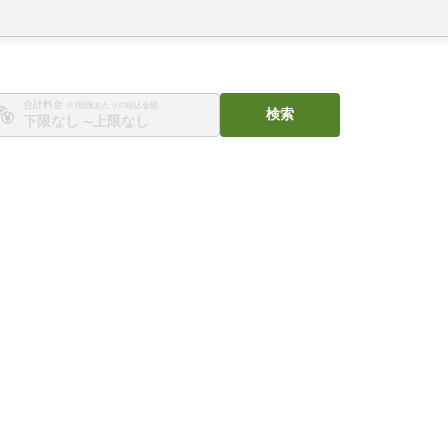
合計料金
※1部屋あたりの税込金額
検索
〜