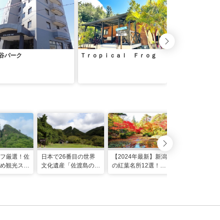
谷パーク
Ｔｒｏｐｉｃａｌ Ｆｒｏｇ
ＡＴＡＧＯ ＨＯ
フ厳選！佐
日本で26番目の世界
【2024年最新】新潟
め観光スポ
文化遺産「佐渡島の金
の紅葉名所12選！ゴ
山」。世界に誇る金銀
ンドラやライトアップ
山400年の歴史をたど
情報もご紹介
る