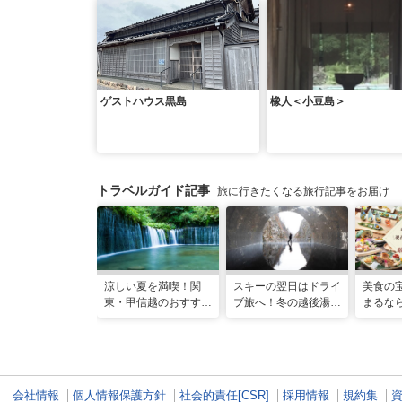
ゲストハウス黒島
橡人＜小豆島＞
トラベルガイド記事
旅に行きたくなる旅行記事をお届け
涼しい夏を満喫！関
スキーの翌日はドライ
美食の
東・甲信越のおすすめ
ブ旅へ！冬の越後湯沢
まるな
避暑地14選
周辺観光モデルコース
ルメが
10宿
会社情報
個人情報保護方針
社会的責任[CSR]
採用情報
規約集