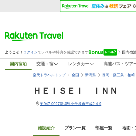
国内宿泊
交通＋宿
レンタカー
高速バス・ツア
楽天トラベルトップ
全国
新潟県
長岡・燕三条・柏崎
ＨＥＩＳＥＩ ＩＮＮ
〒947-0027新潟県小千谷市平成2-4-9
施設紹介
プラン一覧
部屋一覧
地図・