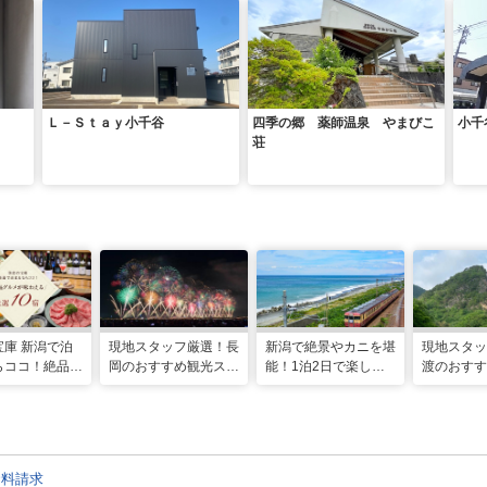
Ｌ－Ｓｔａｙ小千谷
四季の郷 薬師温泉 やまびこ
小千
荘
宝庫 新潟で泊
現地スタッフ厳選！長
新潟で絶景やカニを堪
現地スタッ
らココ！絶品グ
岡のおすすめ観光スポ
能！1泊2日で楽しむ
渡のおすす
味わえる厳選
ット14選
糸魚川のおすすめ観光
ット15選
モデルコース
資料請求