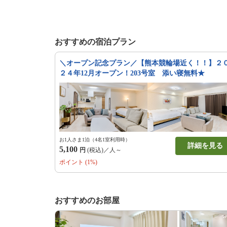
おすすめの宿泊プラン
＼オープン記念プラン／【熊本競輪場近く！！】２
２４年12月オープン！203号室 添い寝無料★
お1人さま1泊（4名1室利用時）
詳細を見る
5,100
円
(税込)／人～
ポイント (1%)
おすすめのお部屋