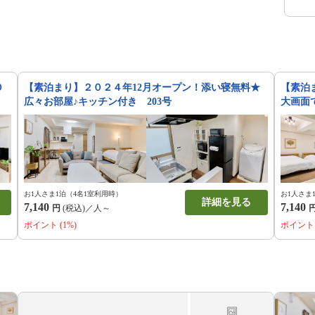
０
【素泊まり】２０２４年12月オープン！添い寝無料★
【素泊
広々お部屋♪キッチン付き 203号
大画面
お1人さま1泊（4名1室利用時）
お1人さま
詳細を見る
7,140
7,140
円
(税込)／人～
ポイント (1%)
ポイント 