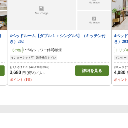
付
4ベッドルーム【ダブル１＋シングル3】（キッチン付
4ベッ
き）202
き）203
その他
1〜5名
シャワー付
禁煙
トリプ
インターネット可
洗浄機付トイレ
インター
お1人さま1泊（4名1室利用時）
お1人さま
詳細を見る
3,680
4,080
円
(税込)／人～
ポイント (1%)
ポイント 