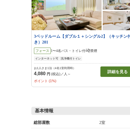
3ベッドルーム【ダブル１＋シングル2】（キッチン
き）201
フォース
1〜4名
バス・トイレ付
禁煙
インターネット可
洗浄機付トイレ
お1人さま1泊（4名1室利用時）
詳細を見る
4,080
円
(税込)／人～
ポイント (1%)
基本情報
2室
総部屋数