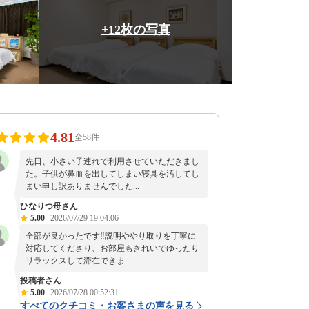
+12枚の写真
4.81
全58件
先日、小さい子連れで利用させていただきまし
た。子供が鼻血を出してしまい寝具を汚してし
まい申し訳ありませんでした...
ひなりつ母さん
5.00
2026/07/29 19:04:06
全部が良かったです‼︎説明ややり取りを丁寧に
対応してくださり、お部屋もきれいでゆったり
リラックスして滞在できま...
投稿者さん
5.00
2026/07/28 00:52:31
すべてのクチコミ・お客さまの声を見る