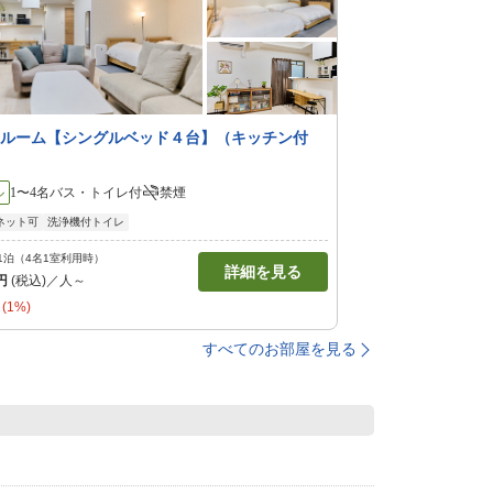
ドルーム【シングルベッド４台】（キッチン付
ル
1〜4名
バス・トイレ付
禁煙
ネット可
洗浄機付トイレ
1泊（4名1室利用時）
詳細を見る
円
(税込)／人～
(1%)
すべてのお部屋を見る