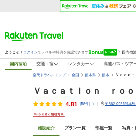
国内宿泊
交通＋宿
レンタカー
高速バス・ツア
Ｖａｃａｔ
楽天トラベルトップ
全国
熊本県
熊本
Ｖａｃａｔｉｏｎ ｒｏｏ
4.81
(
58
件)
〒862-0956
施設紹介
プラン一覧
部屋一覧
写真・動