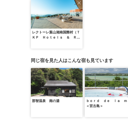
レクトーレ葉山湘南国際村（Ｔ
ＫＰ Ｈｏｔｅｌｓ ＆ Ｒｅ
ｓｏｒｔｓ）
同じ宿を見た人はこんな宿も見ています
那智温泉 南の湯
ｂｏｒｄ ｄｅ ｌａ ｍ
＜宮古島＞