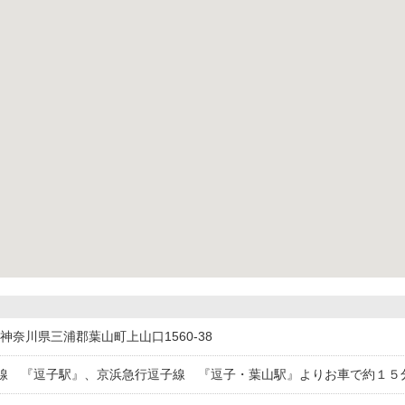
15神奈川県三浦郡葉山町上山口1560-38
線 『逗子駅』、京浜急行逗子線 『逗子・葉山駅』よりお車で約１５