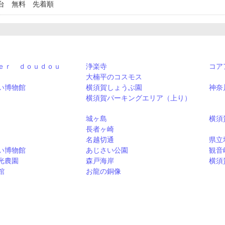
台 無料 先着順
ｅｒ ｄｏｕｄｏｕ
浄楽寺
コア
大楠平のコスモス
い博物館
横須賀しょうぶ園
神奈
横須賀パーキングエリア（上り）
城ヶ島
横須
長者ヶ崎
名越切通
県立
い博物館
あじさい公園
観音
光農園
森戸海岸
横須
館
お龍の銅像