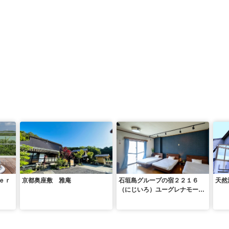
ｅｒ
京都奥座敷 雅庵
石垣島グループの宿２２１６
天然
（にじいろ）ユーグレナモール
内＜石垣島＞