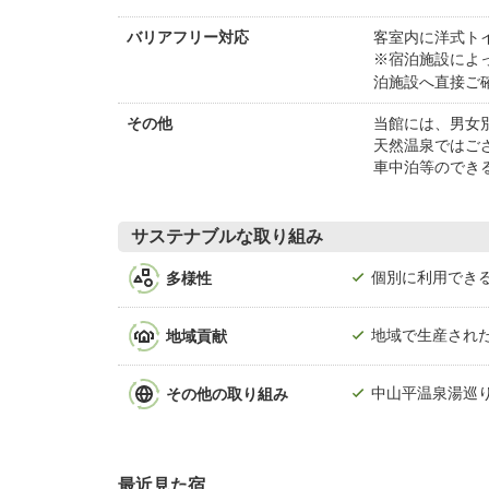
客室内に洋式ト
バリアフリー対応
※宿泊施設によ
泊施設へ直接ご
当館には、男女
その他
天然温泉ではご
車中泊等のでき
サステナブルな取り組み
多様性
個別に利用でき
地域貢献
地域で生産され
その他の取り組み
中山平温泉湯巡
最近見た宿