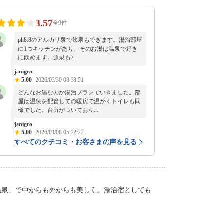
3.57
全9件
ph8.8のアルカリ泉で飲泉もできます。湯治部屋
に1つキッチンがあり、そのお湯は温泉で好き
に飲めます。源泉も7...
janigro
5.00
2026/03/30 08:38:51
どんなお湯なのか湯治プランでいきました。部
屋は温泉を配管しての暖房で温かくトイレも同
様でした。台所がついており...
janigro
5.00
2026/01/08 05:22:22
すべてのクチコミ・お客さまの声を見る
る温泉」で中からも外からも美しく。湯治宿としても