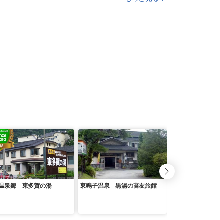
温泉郷 東多賀の湯
東鳴子温泉 黒湯の高友旅館
滝ノ原温泉 四季
ちどり荘