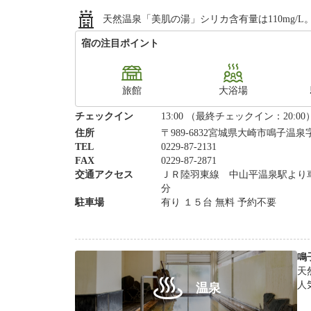
天然温泉「美肌の湯」シリカ含有量は110mg/
宿の注目ポイント
旅館
大浴場
チェックイン
13:00 （最終チェックイン：20:00
住所
〒989-6832宮城県大崎市鳴子温泉字
TEL
0229-87-2131
FAX
0229-87-2871
交通アクセス
ＪＲ陸羽東線 中山平温泉駅より
分
駐車場
有り １５台 無料 予約不要
鳴
天
人
温泉