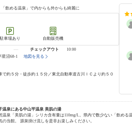
L。「飲める温泉」で内からも外からも綺麗に
駐車場あり
自動販売機
）
チェックアウト
10:00
星沼68-1
地図を見る
車で約５分・徒歩約１５分／東北自動車道古川ＩＣより約５０
子温泉にある中山平温泉 美肌の湯
然温泉「美肌の湯」シリカ含有量は110mg/L。県内で数少ない「飲め
気の当館。 源泉掛け流しを是非お楽しみください。