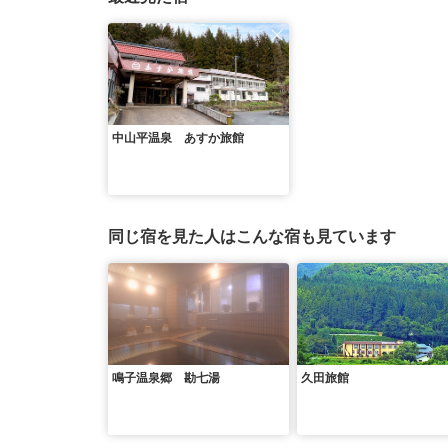
中山平温泉 あすか旅館
同じ宿を見た人はこんな宿も見ています
鳴子温泉郷 勘七湯
久田旅館