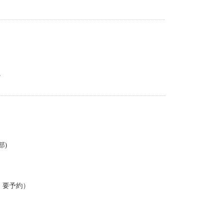
。
部)
・要予約）