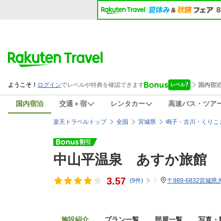
国内宿泊
交通＋宿
レンタカー
高速バス・ツア
楽天トラベルトップ
全国
宮城県
鳴子・古川・くりこ
中山平温泉 あすか旅館
3.57
(
9
件)
〒989-6832宮城
施設紹介
プラン一覧
部屋一覧
写真・動