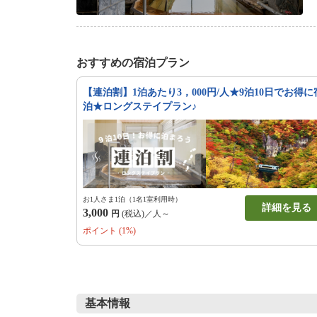
おすすめの宿泊プラン
【連泊割】1泊あたり3，000円/人★9泊10日でお得に
泊★ロングステイプラン♪
お1人さま1泊（1名1室利用時）
詳細を見る
3,000
円
(税込)／人～
ポイント (1%)
基本情報