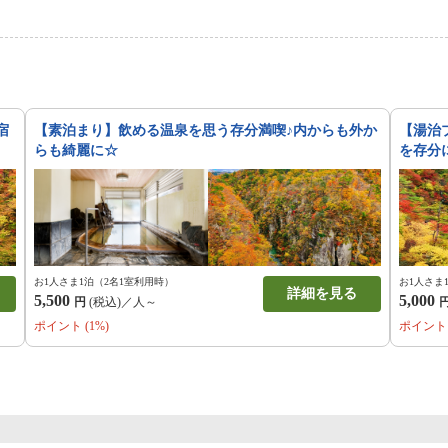
宿
【素泊まり】飲める温泉を思う存分満喫♪内からも外か
【湯治
らも綺麗に☆
を存分
お1人さま1泊（2名1室利用時）
お1人さま
詳細を見る
5,500
5,000
円
(税込)／人～
ポイント (1%)
ポイント 