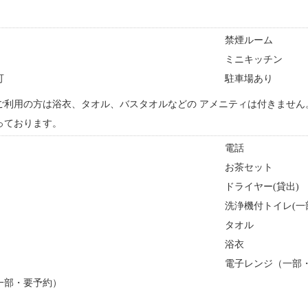
禁煙ルーム
ミニキッチン
可
駐車場あり
ご利用の方は浴衣、タオル、バスタオルなどの アメニティは付きません
っております。
電話
お茶セット
ドライヤー(貸出)
洗浄機付トイレ(一
タオル
浴衣
電子レンジ（一部
一部・要予約）