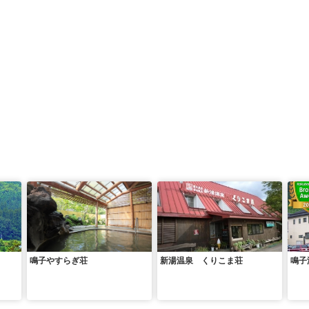
鳴子やすらぎ荘
新湯温泉 くりこま荘
鳴子