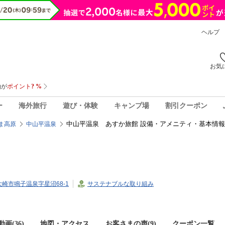
ヘルプ
お気
ー
海外旅行
遊び・体験
キャンプ場
割引クーポン
中山平温泉 あすか旅館 設備・アメニティ・基本情報
ま高原
中山平温泉
県大崎市鳴子温泉字星沼68-1
サステナブルな取り組み
画(36)
地図・アクセス
お客さまの声(
9
)
クーポン一覧