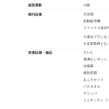
14室
総部屋数
大浴場
館内設備
自動販売機
ファックス送信
※湯治プランを
※全室禁煙とな
テレビ
部屋設備・備品
湯沸かしポット
冷蔵庫
個別空調
おふろセット
バスタオル
スリッパ
ミニキッチン（