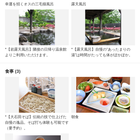
幸運を招くオスの三毛猫風呂
露天風呂
*【岩露天風呂】隣接の日帰り温泉館
*【露天風呂】自慢の“あったまりの
よりご利用いただけます。
湯”は時間がたっても体がぽかぽか。
食事 (3)
*【大石田そば】伝統の技で仕上げた
朝食
自慢の逸品。そば打ち体験も可能です
（要予約）。