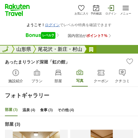
お気に入り
予約確認
ログイン
メニュー
全国
全国
山形県
尾花沢・新庄・村山
あったまりランド
あったまりランド深堀「虹の館」
写真
施設紹介
プラン
部屋
クーポン
クチコミ
フォトギャラリー
部屋 (3)
温泉 (4)
食事 (3)
その他 (4)
部屋 (3)