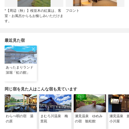
*【周辺（秋）】桜並木の紅葉は、客
フロント
室・お風呂からもお愉しみいただけま
す。
最近見た宿
あったまりランド
深堀「虹の館」
同じ宿を見た人はこんな宿も見ています
わらべ唄の宿 湯
まむろ川温泉 梅
瀬見温泉 ゆめみ
瀬見温泉
の原
里苑
の宿 観松館
小川屋