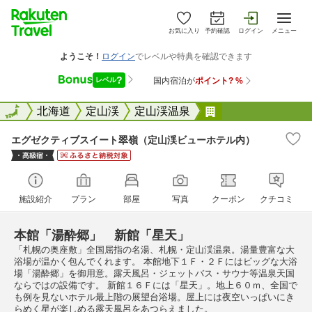
お気に入り
予約確認
ログイン
メニュー
全国
全国
北海道
定山渓
定山渓温泉
エグゼクティブス
エグゼクティブスイート翠嶺（定山渓ビューホテル内）
施設紹介
プラン
部屋
写真
クーポン
クチコミ
本館「湯酔郷」 新館「星天」
「札幌の奥座敷」全国屈指の名湯、札幌・定山渓温泉。湯量豊富な大
浴場が温かく包んでくれます。 本館地下１Ｆ・２Ｆにはビッグな大浴
場「湯酔郷」を御用意。露天風呂・ジェットバス・サウナ等温泉天国
ならではの設備です。 新館１６Ｆには「星天」。地上６０ｍ、全国で
も例を見ないホテル最上階の展望台浴場。屋上には夜空いっぱいにき
らめく星が楽しめる露天風呂をあつらえました。