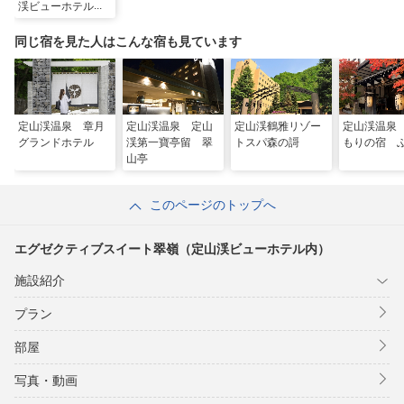
渓ビューホテル
内）
同じ宿を見た人はこんな宿も見ています
定山渓温泉 章月
定山渓温泉 定山
定山渓鶴雅リゾー
定山渓温泉
グランドホテル
渓第一寶亭留 翠
トスパ森の謌
もりの宿 
山亭
このページのトップへ
エグゼクティブスイート翠嶺（定山渓ビューホテル内）
施設紹介
プラン
部屋
写真・動画