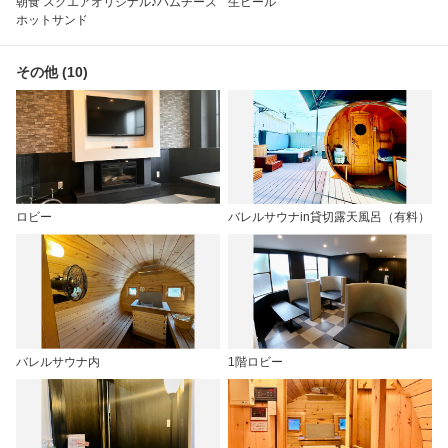
朝食 スクエアオリジナル♪ハムチーズ
生ビール
ホットサンド
その他 (10)
ロビー
バレルサウナin貸切露天風呂（有料）
バレルサウナ内
1階ロビー