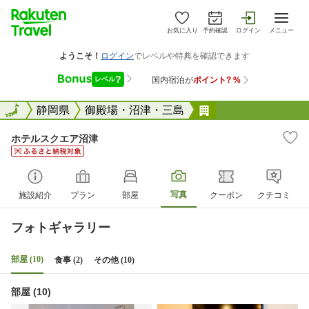
お気に入り
予約確認
ログイン
メニュー
全国
全国
静岡県
御殿場・沼津・三島
ホテルスクエア沼
ホテルスクエア沼津
写真
施設紹介
プラン
部屋
クーポン
クチコミ
フォトギャラリー
部屋 (10)
食事 (2)
その他 (10)
部屋 (10)