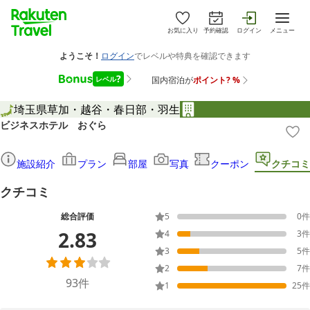
お気に入り
予約確認
ログイン
メニュー
埼玉県
草加・越谷・春日部・羽生
ビジネスホテル おぐら
施設紹介
プラン
部屋
写真
クーポン
クチコミ
クチコミ
総合評価
5
0
件
2.83
4
3
件
3
5
件
2
7
件
93
件
1
25
件