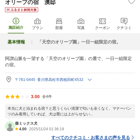
オリーブの宿 澳邸
施設紹介
プラン
部屋
写真
クーポン
クチコミ
基本情報
「天空のオリーブ園」一日一組限定の宿。
阿讃山脈を一望する「天空のオリーブ園」の麓で、一日一組限定
の宿。
〒761-0445 香川県高松市西植田町4532
3.00
全4件
本当に犬と泊まれる宿？と思うくらい清潔で匂いも全くなく、マナーパン
ツのみ着用していれば、犬は畳には上がらせない...
柴ミックス犬
4.00
2025/11/24 01:36:19
すべてのクチコミ・お客さまの声を見る