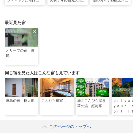
ン・ヤドンだらけ
のおすすめ観光スポッ
県のおすすめ観光スポ
に……⁉ヤドンスポッ
ト22選！定番から穴
ット22選！現地スタ
トを巡る香川1日モデ
場、グルメまで網羅
ッフ厳選
ルコース
最近見た宿
オリーブの宿 澳
邸
同じ宿を見た人はこんな宿も見ています
屋島の宿 桃太郎
こんぴら町家
湯元こんぴら温泉
ｐｒｉｖ
華の湯 紅梅亭
ｙｏｕｒ 
ｏｒｔ Ｉ
ＫＵＲＡｉ
このページのトップへ