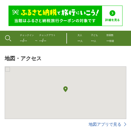
チェックイン
チェックアウト
大人
子ども
部屋数
--/--
--/--
--
--
--
〜
人
人
部屋
地図・アクセス
地図アプリで見る