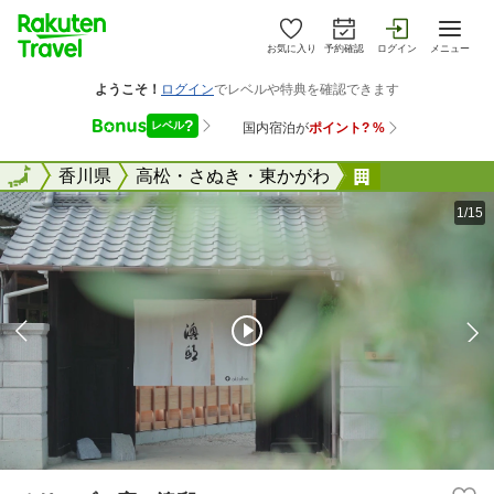
お気に入り
予約確認
ログイン
メニュー
全国
全国
香川県
高松・さぬき・東かがわ
オリーブの宿
1/15