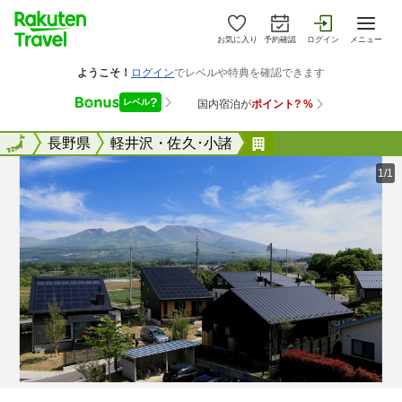
お気に入り
予約確認
ログイン
メニュー
全国
全国
長野県
軽井沢・佐久･小諸
クラスベッソ西軽井
1/1