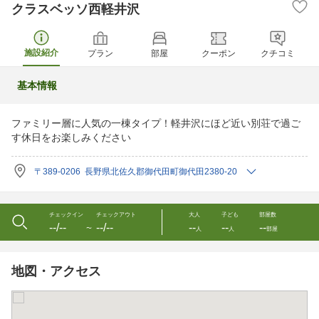
クラスベッソ西軽井沢
施設紹介
プラン
部屋
クーポン
クチコミ
基本情報
ファミリー層に人気の一棟タイプ！軽井沢にほど近い別荘で過ご
す休日をお楽しみください
〒389-0206 長野県北佐久郡御代田町御代田2380-20
チェックイン
チェックアウト
大人
子ども
部屋数
--/--
--/--
--
--
--
〜
人
人
部屋
地図・アクセス