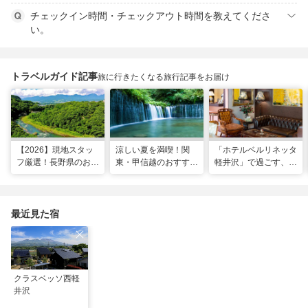
チェックイン時間・チェックアウト時間を教えてくださ
い。
トラベルガイド記事
旅に行きたくなる旅行記事をお届け
【2026】現地スタッ
涼しい夏を満喫！関
「ホテルベルリネッタ
フ厳選！長野県のおす
東・甲信越のおすすめ
軽井沢」で過ごす、ア
すめ観光スポット26
避暑地14選
ンティークに包まれる
選
優雅な休日
最近見た宿
クラスベッソ西軽
井沢