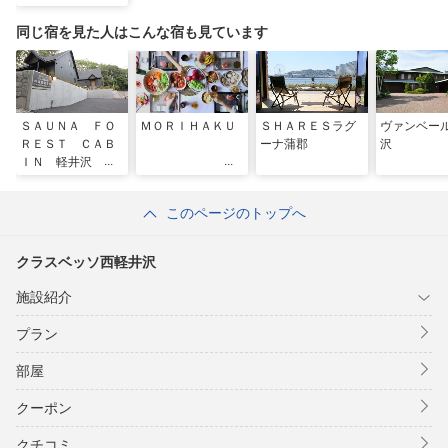
同じ宿を見た人はこんな宿も見ています
ＳＡＵＮＡ ＦＯ
ＭＯＲＩＨＡＫＵ
ＳＨＡＲＥＳラグ
ヴァンベー
ＲＥＳＴ ＣＡＢ
ーナ蒲郡
沢
ＩＮ 軽井沢 御
代田 ＾
このページのトップへ
クラスベッソ西軽井沢
施設紹介
プラン
部屋
クーポン
クチコミ