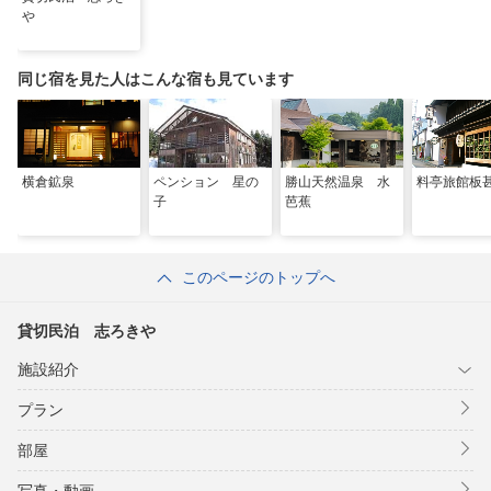
や
同じ宿を見た人はこんな宿も見ています
横倉鉱泉
ペンション 星の
勝山天然温泉 水
料亭旅館板
子
芭蕉
このページのトップへ
貸切民泊 志ろきや
施設紹介
プラン
部屋