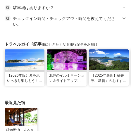
駐車場はありますか？
チェックイン時間・チェックアウト時間を教えてくださ
い。
トラベルガイド記事
旅に行きたくなる旅行記事をお届け
【2026年版】夏を思
北陸のイルミネーショ
【2025年最新】福井
いっきり楽しもう！関
ン＆ライトアップ
県「敦賀」のおすすめ
西のおすすめ海水浴
2025-2026年版
観光スポット20選！
場・ビーチ18選
現地スタッフ厳選
最近見た宿
貸切民泊 志ろき