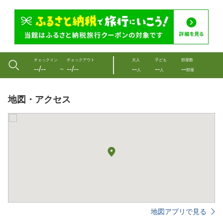
チェックイン
チェックアウト
大人
子ども
部屋数
--/--
--/--
--
--
--
〜
人
人
部屋
地図・アクセス
地図アプリで見る