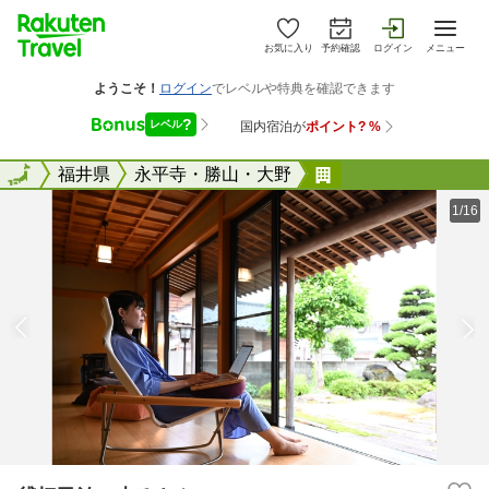
お気に入り
予約確認
ログイン
メニュー
全国
全国
福井県
永平寺・勝山・大野
貸切民泊 志ろき
1/16