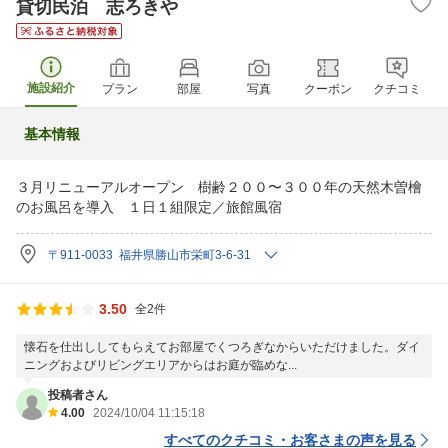
貸切民泊 志ろきや
施設紹介
プラン
部屋
写真
クーポン
クチコミ
基本情報
３月リニューアルオープン 樹齢２００〜３００年の天然木曽檜
のお風呂を導入 １日１組限定／旅館風宿
〒911-0033 福井県勝山市栄町3-6-31
3.50
全2件
懐石を仕出ししてもらえてお部屋でくつろぎなからいただけました。ダイ
ニングおよびリビングエリアからはお庭が臨めな...
投稿者さん
4.00
2024/10/04 11:15:18
すべてのクチコミ・お客さまの声を見る