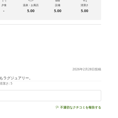
夕食
温泉・お風呂
設備
清潔さ
-
5.00
5.00
5.00
2026年2月28日
投稿
もラグジュアリー。
清潔さ
:
5
不適切なクチコミを報告する