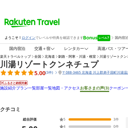
国内宿泊
交通＋宿
レンタカー
高速バス・ツア
楽天トラベルトップ
全国
北海道
釧路・阿寒・川湯・根室
川湯リゾートクン
川湯リゾートクンネチュプ
5.00
(
3
件
)
〒
088-3465 北海道 川上郡弟子屈町川湯温泉
ふるさと納税対象
施設紹介
プラン一覧
部屋一覧
地図・アクセス
お客さまの声
(3)
クーポン
クチコミ
総合評価
5
3
件
4
0
件