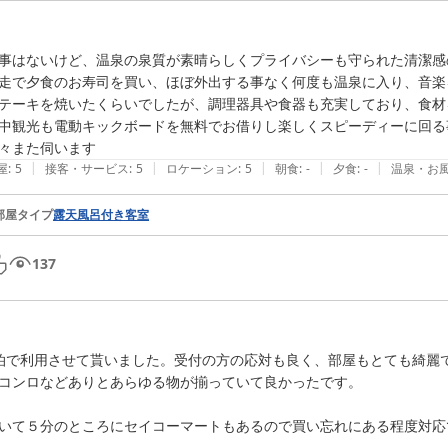
事はないけど、温泉の泉質が素晴らしくプライバシーも守られた清潔感
走で夕食のお寿司を買い、ほぼ外出する事なく何度も温泉に入り、音楽
テーキを焼いたくらいでしたが、調理器具や食器も充実しており、食材
中観光も電動キックボードを無料でお借りし楽しくスピーディーに回る
々また伺います
|
|
|
|
|
屋
:
5
接客・サービス
:
5
ロケーション
:
5
朝食
:
-
夕食
:
-
温泉・お
部屋タイプ
露天風呂付き客室
137
泊で利用させて貰いました。受付の方の応対も良く、部屋もとても綺麗
コンロなどありとあらゆる物が揃っていて良かったです。

いて５分のところにセイコーマートもあるので買い忘れにある程度対応で