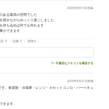
2025年9月13日
投稿
のある最高の空間でした

を聴きながらゆっくり過ごしました

を持ち込めば何でも作れます

事ができます

|
|
風呂
:
5
設備
:
5
清潔さ
:
-
不適切なクチコミを報告する
2024年9月21日
投稿
です。食器類・冷蔵庫・レンジ・カセットコンロ・バーベキュ
きます。
