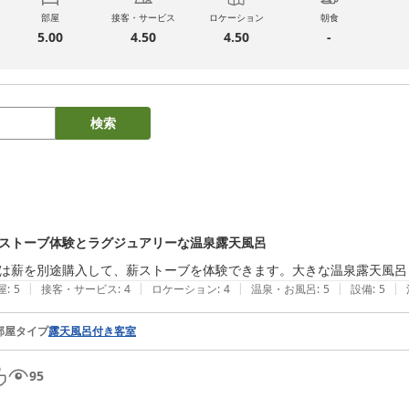
部屋
接客・サービス
ロケーション
朝食
5.00
4.50
4.50
-
検索
ストーブ体験とラグジュアリーな温泉露天風呂
は薪を別途購入して、薪ストーブを体験できます。大きな温泉露天風呂
|
|
|
|
|
屋
:
5
接客・サービス
:
4
ロケーション
:
4
温泉・お風呂
:
5
設備
:
5
部屋タイプ
露天風呂付き客室
95