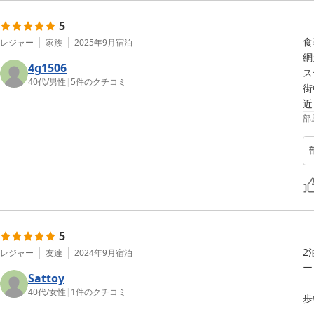
5
食
レジャー
家族
2025年9月
宿泊
網
4g1506
ス
40代
/
男性
|
5
件のクチコミ
街
近
部
5
2
レジャー
友達
2024年9月
宿泊
ー
Sattoy
40代
/
女性
|
1
件のクチコミ
歩