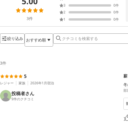
5.00
3
0
件
2
0
件
3
件
1
0
件
絞り込み
おすすめ順
3
件
5
薪
レジャー
家族
2026年1月
宿泊
冬
部
投稿者さん
9
件のクチコミ