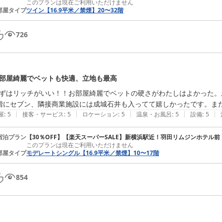
このプランは現在ご利用いただけません
部屋タイプ
ツイン【16.9平米／禁煙】20〜32階
726
部屋綺麗でベットも快適、立地も最高
ずはリッチがいい！！お部屋綺麗でベットの硬さがわたしはよかった。
階にセブン、隣接商業施設には成城石井も入ってて嬉しかったです。ま
|
|
|
|
|
屋
:
5
接客・サービス
:
5
ロケーション
:
5
温泉・お風呂
:
5
設備
:
5
宿泊プラン
【30％OFF】【楽天スーパーSALE】新横浜駅近！羽田リムジンホテル前
このプランは現在ご利用いただけません
部屋タイプ
モデレートシングル【16.9平米／禁煙】10〜17階
854