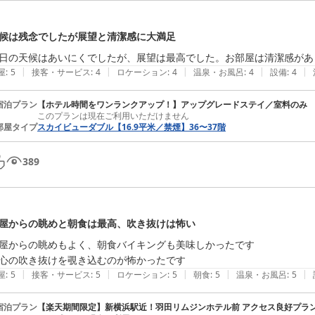
候は残念でしたが展望と清潔感に大満足
日の天候はあいにくでしたが、展望は最高でした。お部屋は清潔感があ
|
|
|
|
|
屋
:
5
接客・サービス
:
4
ロケーション
:
4
温泉・お風呂
:
4
設備
:
4
宿泊プラン
【ホテル時間をワンランクアップ！】アップグレードステイ／室料のみ
このプランは現在ご利用いただけません
部屋タイプ
スカイビューダブル【16.9平米／禁煙】36〜37階
389
屋からの眺めと朝食は最高、吹き抜けは怖い
屋からの眺めもよく、朝食バイキングも美味しかったです

心の吹き抜けを覗き込むのが怖かったです
|
|
|
|
|
屋
:
5
接客・サービス
:
5
ロケーション
:
5
朝食
:
5
温泉・お風呂
:
5
宿泊プラン
【楽天期間限定】新横浜駅近！羽田リムジンホテル前 アクセス良好プラン