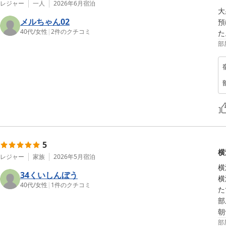
レジャー
一人
2026年6月
宿泊
大
メルちゃん02
預
40代
/
女性
|
2
件のクチコミ
た
部
5
横
レジャー
家族
2026年5月
宿泊
横
34くいしんぼう
横
40代
/
女性
|
1
件のクチコミ
た
部
朝
部