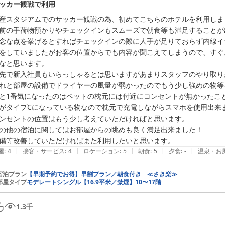
ッカー観戦で利用
産スタジアムでのサッカー観戦の為、初めてこちらのホテルを利用しまし
前の手荷物預かりやチェックインもスムーズで朝食等も満足することが
念な点を挙げるとすればチェックインの際に人手が足りておらず内線イ
をしていましたがお客の位置からでも内容が聞こえてしまうので、すぐ
なと思います。

先で新入社員もいらっしゃるとは思いますがあまりスタッフのやり取り
れと部屋の設備でドライヤーの風量が弱かったのでもう少し強めの物等
と1番気になったのはベットの枕元には付近にコンセントが無かったこ
がタイプCになっている物なので枕元で充電しながらスマホを使用出来ま
ンセントの位置はもう少し考えていただければと思います。

の他の宿泊に関してはお部屋からの眺めも良く満足出来ました！

備等改善していただければまた利用したいと思います。
|
|
|
|
|
屋
:
4
接客・サービス
:
4
ロケーション
:
5
朝食
:
5
夕食
:
-
温泉・お
宿泊プラン
【早期予約でお得】早割プラン／朝食付き ≪さき楽≫
部屋タイプ
モデレートシングル【16.9平米／禁煙】10〜17階
1.3
千