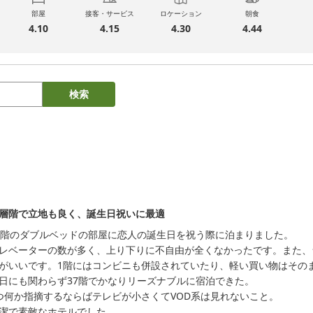
部屋
接客・サービス
ロケーション
朝食
4.10
4.15
4.30
4.44
検索
層階で立地も良く、誕生日祝いに最適
7階のダブルベッドの部屋に恋人の誕生日を祝う際に泊まりました。

レベーターの数が多く、上り下りに不自由が全くなかったです。また、
がいいです。1階にはコンビニも併設されていたり、軽い買い物はそのま
日にも関わらず37階でかなりリーズナブルに宿泊できた。

つ何か指摘するならばテレビが小さくてVOD系は見れないこと。

潔で素敵なホテルでした。