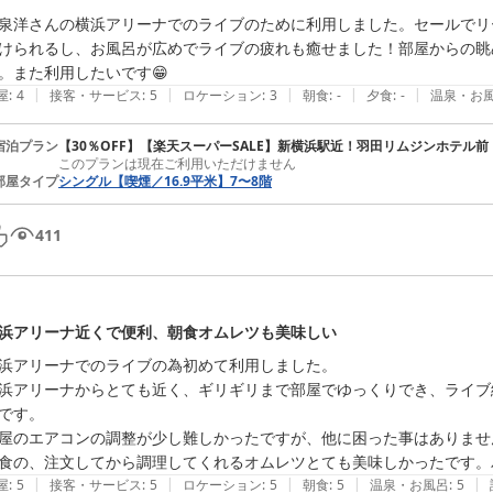
泉洋さんの横浜アリーナでのライブのために利用しました。セールでリ
けられるし、お風呂が広めでライブの疲れも癒せました！部屋からの眺
。また利用したいです😁
|
|
|
|
|
屋
:
4
接客・サービス
:
5
ロケーション
:
3
朝食
:
-
夕食
:
-
温泉・お
宿泊プラン
【30％OFF】【楽天スーパーSALE】新横浜駅近！羽田リムジンホテル前
このプランは現在ご利用いただけません
部屋タイプ
シングル【喫煙／16.9平米】7〜8階
411
浜アリーナ近くで便利、朝食オムレツも美味しい
浜アリーナでのライブの為初めて利用しました。

浜アリーナからとても近く、ギリギリまで部屋でゆっくりでき、ライブ
です。

屋のエアコンの調整が少し難しかったですが、他に困った事はありません
食の、注文してから調理してくれるオムレツとても美味しかったです。
|
|
|
|
|
屋
:
5
接客・サービス
:
5
ロケーション
:
5
朝食
:
5
温泉・お風呂
:
5