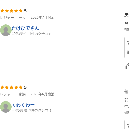
5
天
レジャー
一人
2026年7月
宿泊
当
たけひでさん
部
40代
/
男性
|
1
件のクチコミ
5
部
レジャー
家族
2026年6月
宿泊
部
くわくわー
中
30代
/
男性
|
1
件のクチコミ
部