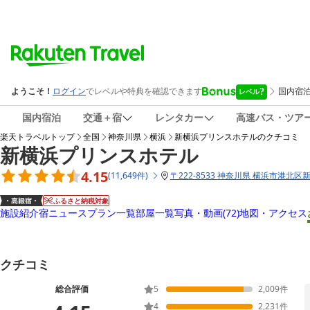
国内宿泊
交通＋宿
レンタカー
高速バス・ツア
楽天トラベルトップ
全国
神奈川県
横浜
新横浜プリンスホテル
のクチコミ
新横浜プリンスホテル
4.15
(
11,649
件
)
〒
222-8533 神奈川県 横浜市港北区新
ふるさと納税対象
施設紹介
宿ニュース
プラン一覧
部屋一覧
写真・動画
(72)
地図・アクセス
クチコミ
総合評価
5
2,009
件
4
2,231
件