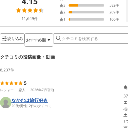
4.15
3
582
件
2
209
件
11,649
件
1
100
件
絞り込み
おすすめ順
クチコミの投稿画像・動画
8,237
件
5
高
レジャー
恋人
2026年7月
宿泊
3
なかむは旅行好き
エ
20代
/
男性
|
2
件のクチコミ
地
土
1
清