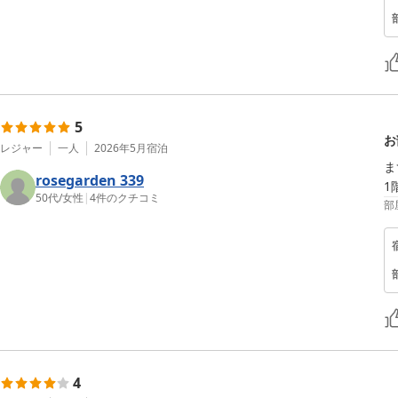
5
お
レジャー
一人
2026年5月
宿泊
ま
rosegarden 339
1
50代
/
女性
|
4
件のクチコミ
部
4