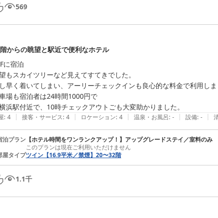
569
1階からの眺望と駅近で便利なホテル
1Fに宿泊

望もスカイツリーなど見えてすてきでした。

し早く着いてしまい、アーリーチェックインも良心的な料金で利用しまし
車場も宿泊者は24時間1000円で

横浜駅付近で、10時チェックアウトごも大変助かりました。
|
|
|
|
|
屋
:
4
接客・サービス
:
4
ロケーション
:
4
温泉・お風呂
:
-
設備
:
-
宿泊プラン
【ホテル時間をワンランクアップ！】アップグレードステイ／室料のみ
このプランは現在ご利用いただけません
部屋タイプ
ツイン【16.9平米／禁煙】20〜32階
1.1
千