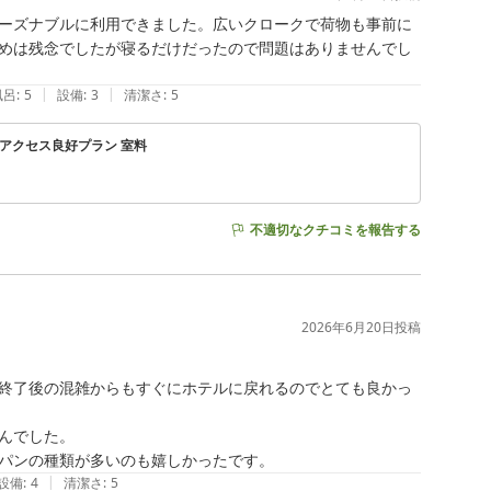
ーズナブルに利用できました。広いクロークで荷物も事前に
めは残念でしたが寝るだけだったので問題はありませんでし
|
|
風呂
:
5
設備
:
3
清潔さ
:
5
 アクセス良好プラン 室料
不適切なクチコミを報告する
2026年6月20日
投稿
終了後の混雑からもすぐにホテルに戻れるのでとても良かっ
でした。

パンの種類が多いのも嬉しかったです。
|
設備
:
4
清潔さ
:
5