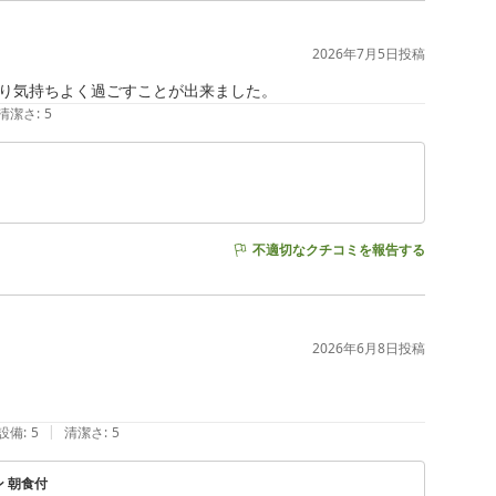
2026年7月5日
投稿
り気持ちよく過ごすことが出来ました。
清潔さ
:
5
不適切なクチコミを報告する
2026年6月8日
投稿
|
設備
:
5
清潔さ
:
5
 朝食付