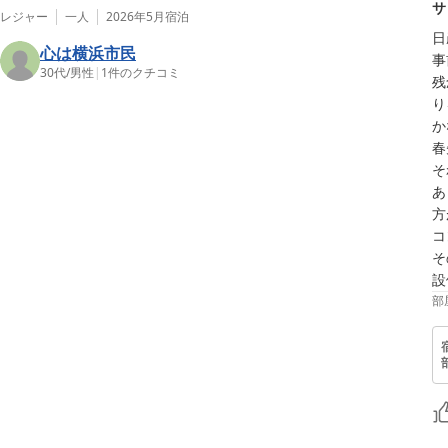
サ
レジャー
一人
2026年5月
宿泊
日
心は横浜市民
事
30代
/
男性
|
1
件のクチコミ
残
り
か
春
そ
あ
方
コ
そ
設
部