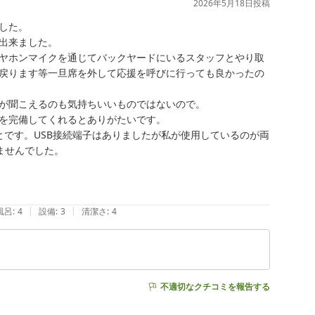
2026年5月18日
投稿
た。

出来ました。

ヤホンマイクを通じてバックヤードにいるスタッフとやり取
戻ります等一旦席を外して応援を呼びに行っても良かったの
が聞こえるのも気持ちいいものではないので。

を完備してくれるとありがたいです。

とです。USB接続端子はありましたが私が使用しているのが両
せんでした。

|
|
風呂
:
4
設備
:
3
清潔さ
:
4
不適切なクチコミを報告する