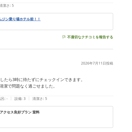
清潔さ
:
5
ムジン乗り場ホテル前！！
不適切なクチコミを報告する
2026年7月11日
投稿
したら3時に待たずにチェックインできます。

清潔で問題なく過ごせました。

|
|
風呂
:
-
設備
:
3
清潔さ
:
5
 アクセス良好プラン 室料