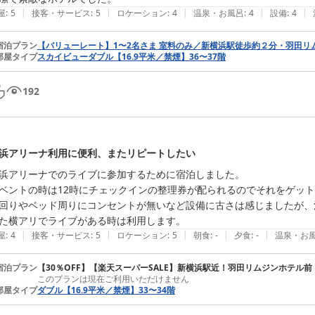
|
|
|
|
|
屋
:
5
接客・サービス
:
5
ロケーション
:
4
温泉・お風呂
:
4
設備
:
4
宿泊プラン
【バリューレート】1〜2名さま 室料のみ／新横浜駅徒歩約２分・羽田リ
部屋タイプ
スカイビューダブル【16.9平米／禁煙】36〜37階
192
浜アリーナ利用に便利、またリピートしたい
浜アリーナでのライブに参加するために宿泊しました。

ベントの時は12時にチェックインの整理券が配られるのでそれをゲット
回りやベッド周りにコンセントが無いなど設備に古さは感じましたが、
た横アリでライブがある時は利用します。
|
|
|
|
|
屋
:
4
接客・サービス
:
5
ロケーション
:
5
朝食
:
-
夕食
:
-
温泉・お
宿泊プラン
【30％OFF】【楽天スーパーSALE】新横浜駅近！羽田リムジンホテル前
このプランは現在ご利用いただけません
部屋タイプ
ダブル【16.9平米／禁煙】33〜34階