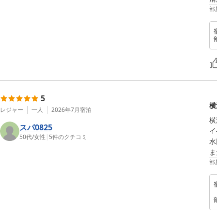
部
5
横
レジャー
一人
2026年7月
宿泊
横
スパ0825
イ
50代
/
女性
|
5
件のクチコミ
水
ま
部