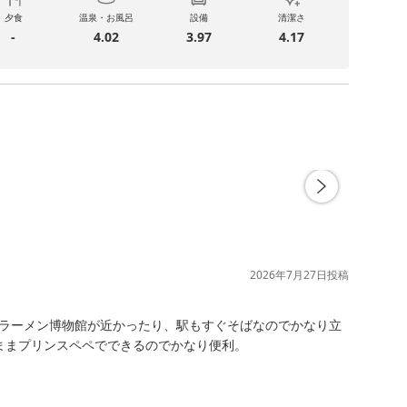
夕食
温泉・お風呂
設備
清潔さ
-
4.02
3.97
4.17
2026年7月27日
投稿
ラーメン博物館が近かったり、駅もすぐそばなのでかなり立
まプリンスペペでできるのでかなり便利。
