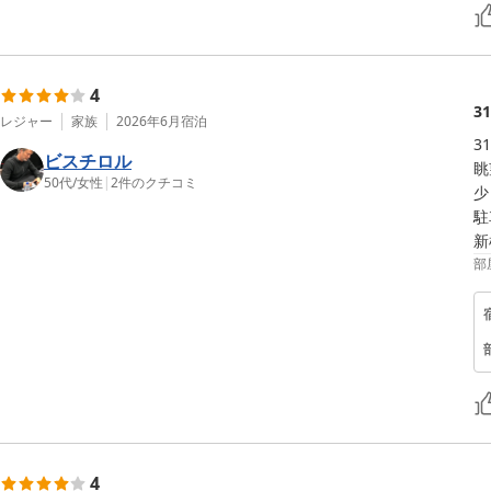
4
3
レジャー
家族
2026年6月
宿泊
3
ビスチロル
眺
50代
/
女性
|
2
件のクチコミ
少
駐
新
部
4