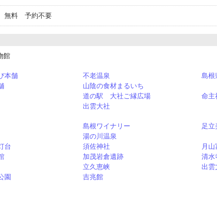
 無料 予約不要
物館
び本舗
不老温泉
島根
舗
山陰の食材まるいち
道の駅 大社ご縁広場
命主
出雲大社
島根ワイナリー
足立
湯の川温泉
灯台
須佐神社
月山
館
加茂岩倉遺跡
清水
立久恵峡
出雲
公園
吉兆館