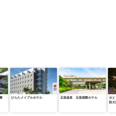
園
ひらたメイプルホテル
玉造温泉 玉造国際ホテル
せと
防大