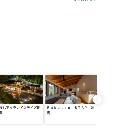
うちアイランドステイズ周
Ｒａｋｕｔｅｎ ＳＴＡＹ 出
わんちゃんと泊ま
島
雲
生温泉 松涛園