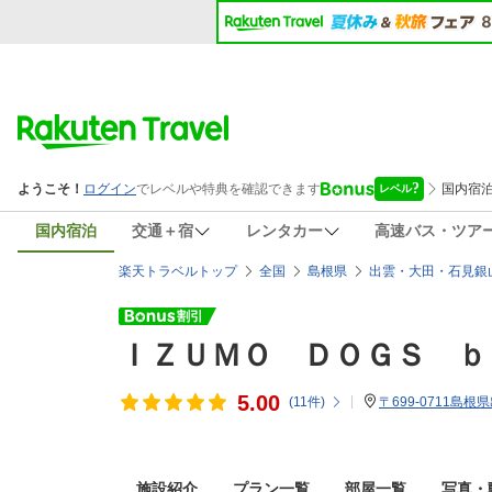
国内宿泊
交通＋宿
レンタカー
高速バス・ツア
楽天トラベルトップ
全国
島根県
出雲・大田・石見銀
ＩＺＵＭＯ ＤＯＧＳ ｂ
5.00
(
11
件)
〒699-0711島根
施設紹介
プラン一覧
部屋一覧
写真・動