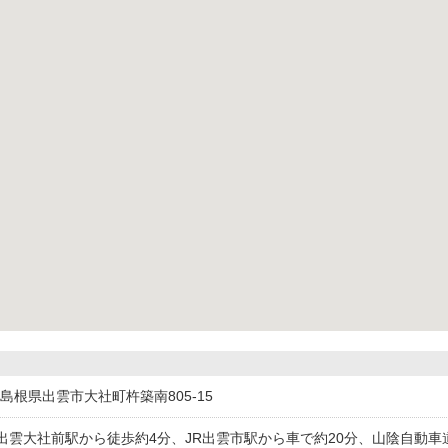
11島根県出雲市大社町杵築南805-15
出雲大社前駅から徒歩約4分、JR出雲市駅から車で約20分、山陰自動車道