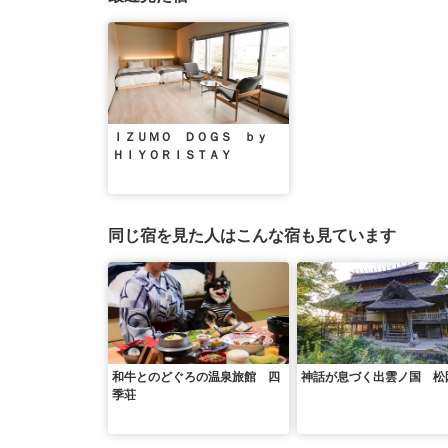
ＩＺＵＭＯ ＤＯＧＳ ｂｙ
ＨＩＹＯＲＩＳＴＡＹ
同じ宿を見た人はこんな宿も見ています
和牛とのどぐろの温泉旅館 四
神話が息づく出雲ノ国 松
季荘