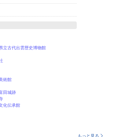
県立古代出雲歴史博物館
社
美術館
富田城跡
寺
文化伝承館
もっと見る