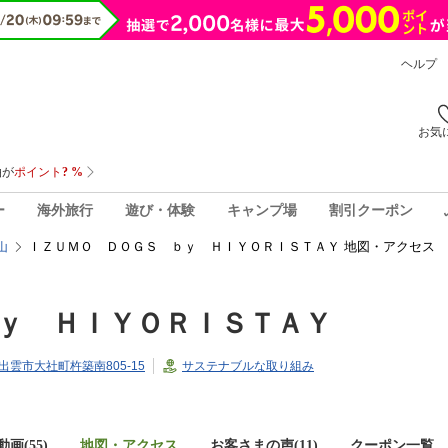
ヘルプ
お気
ー
海外旅行
遊び・体験
キャンプ場
割引クーポン
ＩＺＵＭＯ ＤＯＧＳ ｂｙ ＨＩＹＯＲＩＳＴＡＹ 地図・アクセス
山
ｙ ＨＩＹＯＲＩＳＴＡＹ
県出雲市大社町杵築南805-15
サステナブルな取り組み
画(55)
地図・アクセス
お客さまの声(
11
)
クーポン一覧