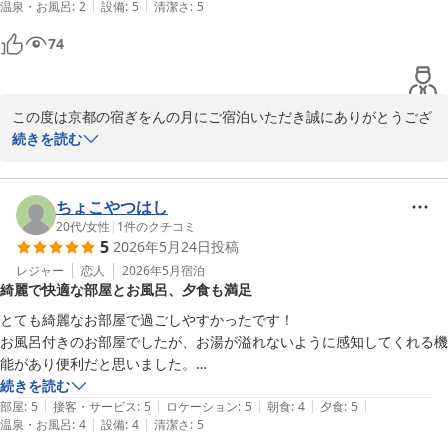
|
|
温泉・お風呂
:
2
設備
:
5
清潔さ
:
5
しくなさそう。どこにもシャワー利用に関する表記がない（口コミで知
京都の宿 ぎをんの月
って注文しました。）。壁が薄く、外の飲み屋の声がうるさい。
74
2026-06-07
この度は京都の宿ぎをんの月にご宿泊いただき誠にありがとうござ
います。

続きを読む
また貴重なご感想をお寄せいただきまして誠にありがとうございま
す。

お料理につきまして、「大変美味しかった」とのお言葉を頂戴し、
ちょこやつはし
大変嬉しく思います。

20代
/
女性
|
1
件のクチコミ
5
2026年5月24日
投稿
一方で、シャワー利用に関するご案内が分かりづらく、ご不便をお
かけしましたことをお詫び申し上げます。

レジャー
恋人
2026年5月
宿泊
綺麗で快適な部屋とお風呂、夕食も満足
いただいたご意見を真摯に受け止め、今後は事前に分かりやすくご
案内できるよう改善を検討してまいります。

とても綺麗なお部屋で過ごしやすかったです！

貴重なご意見と温かいお言葉をありがとうございました。

お風呂付きのお部屋でしたが、お湯が溢れないように感知してくれる機
また機会がございましたら、ぜひお越しいただけますと幸いです。

能があり便利だと思いました。

スタッフ一同、心よりお待ちしております。

カップルプランで宿泊したので、それぞれ夕食のグレードアップがあり
続きを読む
|
|
|
|
|
とても満足でした。ご飯もとても美味しかったです！

部屋
:
5
接客・サービス
:
5
ロケーション
:
5
朝食
:
4
夕食
:
5
京都の宿 ぎをんの月

|
|
温泉・お風呂
:
4
設備
:
4
清潔さ
:
5
また来たいです。ありがとうございました☺︎
スタッフ一同