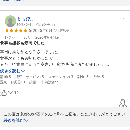
2026-05-08
「お食事がとにかく最高」とのお言葉をいただき、ウェルカムスイ
ーツをはじめ、

夕食、朝食までご満足いただけたご様子を大変嬉しく思います。

よっぴ..
これからも季節の食材を活かし、心に残るお食事をご提供できるよ
30代
/
女性
|
1
件のクチコミ
5
2026年6月27日
投稿
う努めてまいります。

お客様のご来館心よりお待ちしております。

レジャー
恋人
2026年6月
宿泊
食事も接客も最高でした
京都の宿　ぎをんの月

本日はありがとうございました。

スタッフ一同
食事がとても美味しかったです。

また、従業員さんもご案内が丁寧で快適に過ごせました。

京都の宿 ぎをんの月
ありがとうございました。
続きを読む
2026-07-12
|
|
|
|
|
部屋
:
5
接客・サービス
:
5
ロケーション
:
3
朝食
:
5
夕食
:
5
|
|
温泉・お風呂
:
3
設備
:
5
清潔さ
:
5
32
この度は京都のお宿ぎをんの月へご宿泊いただきありがとうござい
ます。

続きを読む
お食事を美味しくお召し上がりいただけたとのこと、大変嬉しく思