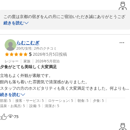
この度は京都の宿ぎをんの月にご宿泊いただき誠にありがとうござ
います。

続きを読む
ご到着が遅れる中でも、ゆっくりとお食事や貸切風呂のお時間をお
楽しみいただけたとのこと、安心いたしました。

スタッフの対応についても温かいお言葉をいただき、大変嬉しく思
らむこむぎ
います。

20代
/
女性
|
2
件のクチコミ
5
2026年5月5日
投稿
当館でのひとときが、快適な夜と朝となりましたことは、私どもに
とって何よりの喜びでございます。

レジャー
家族
2026年5月
宿泊
夕食がとても美味しく大変満足
担当させていただいたスタッフにも共有し、今後の励みにさせてい
ただきます。

立地もよく外観が素敵です。

また京都へお越しの際は是非当館をご利用くださいませ。

館内も落ち着いた雰囲気で清潔感がありました。

スタッフ一同心よりお待ちしております。

スタッフの方のホスピタリティも良く大変満足できました。何よりも夕
食と朝食がとても美味しくこの値段でこのサービス・質と思うと大変満
続きを読む
京都の宿 ぎをんの月

|
|
|
|
|
足な旅館でした。

部屋
:
5
接客・サービス
:
5
ロケーション
:
5
朝食
:
5
夕食
:
5
スタッフ一同
|
|
温泉・お風呂
:
5
設備
:
5
清潔さ
:
5
また機会があれば是非利用したいと思います。
京都の宿 ぎをんの月
75
2026-05-28