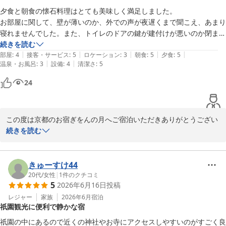
またのご利用心よりお待ちしております。

夕食と朝食の懐石料理はとても美味しく満足しました。

お部屋に関して、壁が薄いのか、外での声が夜遅くまで聞こえ、あまり
京都の宿 ぎをんの月

寝れませんでした。また、トイレのドアの鍵が建付けが悪いのか閉まら
スタッフ一同
なかったです。

続きを読む
|
|
|
|
|
友人と二人で宿泊したのですが、お風呂はもう少し長めに時間が取れれ
部屋
:
4
接客・サービス
:
5
ロケーション
:
3
朝食
:
5
夕食
:
5
京都の宿 ぎをんの月
|
|
温泉・お風呂
:
3
設備
:
4
清潔さ
:
5
ば嬉しいなと思いました。
2026-05-28
24
この度は京都のお宿ぎをんの月へご宿泊いただきありがとうござい
ます。

続きを読む
夕食・朝食の懐石料理につきまして、「とても美味しく満足しまし
た」とのお言葉をいただき、大変嬉しく思います。

一方で、お部屋では外からの話し声によりごゆっくりお休みいただ
きゅーすけ44
けなかったこと、またトイレのドアの鍵の不具合によりご不便をお
20代
/
女性
|
1
件のクチコミ
5
2026年6月16日
投稿
かけしましたこと、心よりお詫び申し上げます。

ご指摘いただいた点につきましては早急に確認を行い、改善に努め
レジャー
家族
2026年6月
宿泊
祇園観光に便利で静かな宿
てまいります。

この度は貴重なご意見をありがとうございました。

祇園の中にあるので近くの神社やお寺にアクセスしやすいのがすごく良