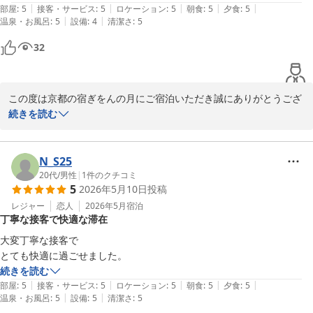
スタッフ一同
|
|
|
|
|
部屋
:
5
接客・サービス
:
5
ロケーション
:
5
朝食
:
5
夕食
:
5
|
|
温泉・お風呂
:
5
設備
:
4
清潔さ
:
5
京都の宿 ぎをんの月
32
2026-06-05
この度は京都の宿ぎをんの月にご宿泊いただき誠にありがとうござ
います。

続きを読む
お食事につきまして、「ご飯が美味しかった」とのお言葉を頂戴
し、大変嬉しく思います。

今後も皆様にご満足いただけるお食事と快適なご滞在をご提供でき
N_S25
るよう努めてまいります。

20代
/
男性
|
1
件のクチコミ
5
2026年5月10日
投稿
またのお越しをスタッフ一同、心よりお待ちしております。

レジャー
恋人
2026年5月
宿泊
丁寧な接客で快適な滞在
京都の宿 ぎをんの月

スタッフ一同
大変丁寧な接客で

とても快適に過ごせました。
京都の宿 ぎをんの月
続きを読む
2026-06-05
|
|
|
|
|
部屋
:
5
接客・サービス
:
5
ロケーション
:
5
朝食
:
5
夕食
:
5
|
|
温泉・お風呂
:
5
設備
:
5
清潔さ
:
5