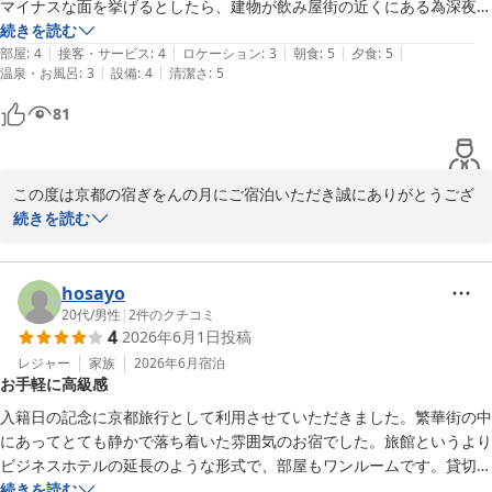
京都の宿 ぎをんの月

マイナスな面を挙げるとしたら、建物が飲み屋街の近くにある為深夜早
スタッフ一同
朝酔っ払い達で結構うるさかったです…

続きを読む
|
|
|
|
|
それ以外は大変満足な宿泊でした‼︎
部屋
:
4
接客・サービス
:
4
ロケーション
:
3
朝食
:
5
夕食
:
5
京都の宿 ぎをんの月
|
|
温泉・お風呂
:
3
設備
:
4
清潔さ
:
5
2026-06-21
81
この度は京都の宿ぎをんの月にご宿泊いただき誠にありがとうござ
います。

続きを読む
接客サービスや館内の清潔さについてお褒めのお言葉を頂戴し、大
変嬉しく存じます。

一方で、夜間から早朝にかけての周辺の騒音につきましては、ご不
hosayo
便をおかけし申し訳ございませんでした。

20代
/
男性
|
2
件のクチコミ
4
2026年6月1日
投稿
ご滞在中はごゆっくりお休みいただけなかったことを心苦しく思っ
ております。

レジャー
家族
2026年6月
宿泊
お手軽に高級感
そのような中でも、「それ以外は大変満足」とのお言葉をいただ
き、心より感謝申し上げます。

入籍日の記念に京都旅行として利用させていただきました。繁華街の中
今後も皆様により快適にお過ごしいただけるよう努めてまいりま
にあってとても静かで落ち着いた雰囲気のお宿でした。旅館というより
す。

ビジネスホテルの延長のような形式で、部屋もワンルームです。貸切風
また京都へお越しの際は、ぜひ当館をご利用くださいませ。スタッ
呂がある点がよかった。アメニティが旅館やビジネスホテルに比べると
続きを読む