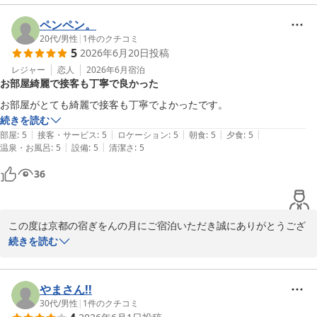
います。

また、スタッフのご案内についてもお褒めのお言葉をいただき、快
ペンペン。
適にお過ごしいただけたことを何より嬉しく思います。

20代
/
男性
|
1
件のクチコミ
5
2026年6月20日
投稿
これからもお料理はもちろん、心地よいお時間をお過ごしいただけ
るよう、スタッフ一同努めてまいります。

レジャー
恋人
2026年6月
宿泊
お部屋綺麗で接客も丁寧で良かった
また京都へお越しの際は是非当館をご利用ください。

お客様のご来館心よりお待ちしております。

お部屋がとても綺麗で接客も丁寧でよかったです。
続きを読む
京都の宿　ぎをんの月

|
|
|
|
|
部屋
:
5
接客・サービス
:
5
ロケーション
:
5
朝食
:
5
夕食
:
5
スタッフ一同
|
|
温泉・お風呂
:
5
設備
:
5
清潔さ
:
5
京都の宿 ぎをんの月
36
2026-07-06
この度は京都の宿ぎをんの月にご宿泊いただき誠にありがとうござ
います。

続きを読む
お部屋の清潔さやスタッフの接客についてお褒めのお言葉をいただ
き、大変嬉しく思います。

また、お客様に快適にお過ごしいただけたことが何よりの励みとな
やまさん!!
ります。

30代
/
男性
|
1
件のクチコミ