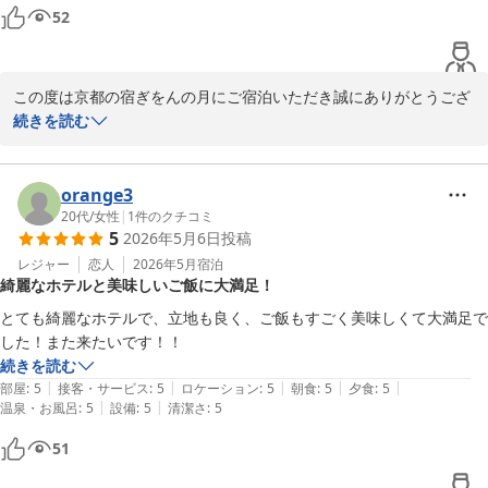
52
この度は京都の宿ぎをんの月にご宿泊いただき誠にありがとうござ
います。

続きを読む
「快適に過ごせた」とのお言葉を頂戴し、スタッフ一同大変嬉しく
思っております。

また、接客につきましてもお褒めいただき、スタッフの励みになり
orange3
ます。

20代
/
女性
|
1
件のクチコミ
5
2026年5月6日
投稿
これからも皆さまに心地よくお過ごしいただける宿を目指し、より
一層努めてまいります。

レジャー
恋人
2026年5月
宿泊
綺麗なホテルと美味しいご飯に大満足！
またのご利用心よりお待ちしております。

とても綺麗なホテルで、立地も良く、ご飯もすごく美味しくて大満足で
京都の宿 ぎをんの月

した！また来たいです！！
スタッフ一同
続きを読む
|
|
|
|
|
部屋
:
5
接客・サービス
:
5
ロケーション
:
5
朝食
:
5
夕食
:
5
京都の宿 ぎをんの月
|
|
温泉・お風呂
:
5
設備
:
5
清潔さ
:
5
2026-05-28
51