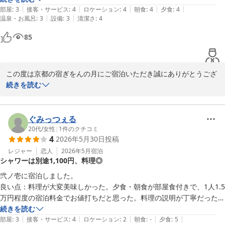
フ一同、心よりお待ちしております。

|
|
|
|
|
最小限、浴場も部屋付きではないので空き時間によっては夜遅い入浴に
部屋
:
3
接客・サービス
:
4
ロケーション
:
4
朝食
:
4
夕食
:
4
|
|
温泉・お風呂
:
3
設備
:
3
清潔さ
:
4
なる、タイミング次第では夕食が遅くなるなど致し方ない点はあるが、
京都の宿 ぎをんの月

この値段で2食付き部屋食となると破格といえます。設備も綺麗です
85
スタッフ一同
し、家族とのちょっとだけいい旅行でよいと思います。
京都の宿 ぎをんの月
2026-06-17
この度は京都の宿ぎをんの月にご宿泊いただき誠にありがとうござ
います。

続きを読む
繁華街の中にありながら、静かで落ち着いた時間をお過ごしいただ
けたようで安心いたしました。貸切風呂やお部屋食もお楽しみいた
だけたとのこと、大変嬉しく思います。

ぐみっつぇる
アメニティやお風呂のご利用時間、お食事のご提供時間などにつき
20代
/
女性
|
1
件のクチコミ
4
2026年5月30日
投稿
ましても、ご理解いただきありがとうございます。

いただいたお声を参考に、これからもより快適にお過ごしいただけ
レジャー
恋人
2026年5月
宿泊
シャワーは別途1,100円、料理◎
る宿を目指してまいります。

また京都へお越しの際は、ぜひお気軽にお立ち寄りください。

弐ノ壱に宿泊しました。

スタッフ一同、お待ちしております。

良い点：料理が大変美味しかった。夕食・朝食が部屋食付きで、1人1.5
万円程度の宿泊料金でお値打ちだと思った。料理の説明が丁寧だった。
京都の宿 ぎをんの月

ウェルカムデザートがあった。お部屋は広かった。

続きを読む
スタッフ一同
|
|
|
|
|
不満な点：シャワーは別途1人1,100円で入れるが、あまり注文して欲
部屋
:
3
接客・サービス
:
4
ロケーション
:
2
朝食
:
-
夕食
:
5