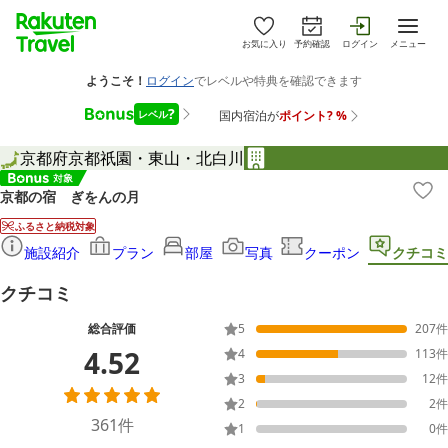
お気に入り
予約確認
ログイン
メニュー
京都府
京都
祇園・東山・北白川
京都の宿 ぎをんの月
ふるさと納税対象
施設紹介
プラン
部屋
写真
クーポン
クチコミ
クチコミ
総合評価
5
207
件
4.52
4
113
件
3
12
件
2
2
件
361
件
1
0
件