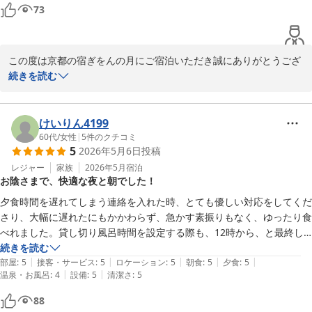
73
京都の宿 ぎをんの月
2026-06-05
この度は京都の宿ぎをんの月にご宿泊いただき誠にありがとうござ
います。

続きを読む
お部屋で快適にお過ごしいただけたとのこと、大変嬉しく思いま
す。

お食事とともに素敵なお時間をお過ごしいただけたのであれば幸い
けいりん4199
です。

60代
/
女性
|
5
件のクチコミ
5
2026年5月6日
投稿
「また来たい」とのお言葉が私どもにとって何よりの喜びでござい
ます。

レジャー
家族
2026年5月
宿泊
お陰さまで、快適な夜と朝でした！
今後も快適な空間と心を込めたおもてなしをご提供できるよう努め
てまいります。

夕食時間を遅れてしまう連絡を入れた時、とても優しい対応をしてくだ
スタッフ一同心よりお待ちしております。

さり、大幅に遅れたにもかかわらず、急かす素振りもなく、ゆったり食
べれました。貸し切り風呂時間を設定する際も、12時から、と最終し
京都の宿 ぎをんの月

かなかったのですが、40分間を後続者はいないので、自由にゆっくり
続きを読む
スタッフ一同
|
|
|
|
|
お入りいただいて結構です、と。ありがたかったです。中居さんたちも
部屋
:
5
接客・サービス
:
5
ロケーション
:
5
朝食
:
5
夕食
:
5
|
|
温泉・お風呂
:
4
設備
:
5
清潔さ
:
5
お若い方々がほとんどです。お世話になりました。また、お邪魔します
京都の宿 ぎをんの月
ね！
88
2026-06-05