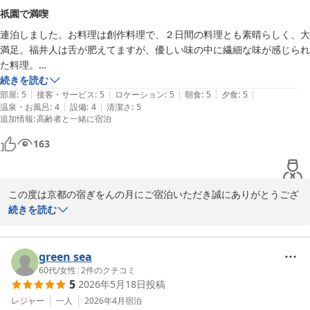
一方で、祇園という立地柄、夜間に外からの声が聞こえ、お嬢様に
祇園で満喫
は少し怖い思いをさせてしまいましたこと、心苦しく思っておりま
連泊しました。お料理は創作料理で、２日間の料理とも素晴らしく、大
す。

満足。福井人は舌が肥えてますが、優しい味の中に繊細な味が感じられ
いただいたご意見は今後の参考とさせていただきます。

た料理。

貴重なお時間の中、温かいご感想をお寄せいただきありがとうござ
建物は、とてもコンパクトに作られてます。動線がうまく設計されてい
続きを読む
いました。

|
|
|
|
|
ます。最新の建築の中に、祇園らしく、日本の家具や襖、以前にあった
部屋
:
5
接客・サービス
:
5
ロケーション
:
5
朝食
:
5
夕食
:
5
またのご利用お待ちしております。

|
|
温泉・お風呂
:
4
設備
:
4
清潔さ
:
5
建物の資材や道具を利用したデザインで、落ち着いた歴史ある部屋のよ
追加情報
:
高齢者と一緒に宿泊
うな雰囲気です。床暖房で和を感じれるような畳に似せた床材で裸足で
京都の宿 ぎをんの月

過ごせるようにほどこされてます。

スタッフ一同
163
お風呂は、時間で区切り、貸切。2階5階にあります。1日に一回。

京都の宿 ぎをんの月
いつもは朝風呂も入る私としては、お風呂が自由に入れないのは少し残
2026-06-17
念だけど、二種類のお風呂を選べるようになっていて、しっかり温まる
この度は京都の宿ぎをんの月にご宿泊いただき誠にありがとうござ
し、うまく考えられているなとは感じました。

います。

続きを読む
シャンプーやリンス、クレンジングオイルなどは刺激がない満足のある
お料理について「大満足」とのお言葉をいただき、大変嬉しく思い
メーカーを採用しています。

ます。

立地は祇園で、目の前が八坂神社です。飲み屋さんが周りにあり、夜中
また、館内の設えや動線、以前の建物の資材を活かしたデザイン、
green sea
騒がしいかなと思ってましたが、さほど気になりませんでした。

床材にまで目を向けていただきありがとうございます。

60代
/
女性
|
2
件のクチコミ
従業員さんは、みなさん若い人ですが、対応がとても丁寧。サービスは
5
2026年5月18日
投稿
祇園らしい趣と快適さを両立できるよう工夫しておりますので、そ
大満足です。

のように感じていただけて嬉しい限りです。

レジャー
一人
2026年4月
宿泊
何度も来たいお宿です。