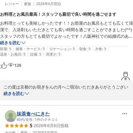
レジャー
家族
2026年6月
宿泊
お料理とお風呂最高！スタッフも親切で良い時間を過ごせます
お料理とっても美味しかったです！！お部屋のお風呂もとても広くて清
潔で、入浴剤もいただきとても良い時間を過ごすことができました(^^)
スタッフの方もとても親切でよかったです！八阪神社での結婚式のあと
に泊まったのですが、近くてとても便利でした。
続きを読む
|
|
|
|
|
部屋
:
5
接客・サービス
:
5
ロケーション
:
5
朝食
:
5
夕食
:
5
|
|
温泉・お風呂
:
5
設備
:
5
清潔さ
:
5
126
この度は京都のお宿ぎをんの月へご宿泊いただきありがとうござい
ます。

続きを読む
お料理やお部屋のお風呂につきまして、ご満足いただけたとのこ
と、大変嬉しく思います。

また、入浴剤とともに、ゆったりとしたひとときをお過ごしいただ
抹茶食べにきた
けたようで何よりでございます。

40代
/
女性
|
1
件のクチコミ
5
2026年6月6日
投稿
八坂神社でのご結婚式という大切な一日のご宿泊先として当館をお
選びいただき、光栄に存じます。当館の立地がお役に立てたようで
その他
家族
2026年6月
宿泊