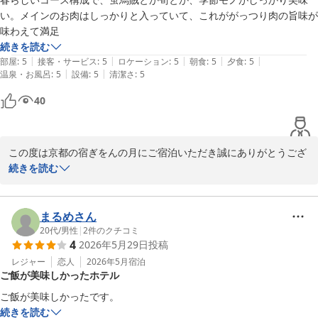
京都の宿 ぎをんの月

い。メインのお肉はしっかりと入っていて、これががっつり肉の旨味が
スタッフ一同
味わえて満足
続きを読む
京都の宿 ぎをんの月
|
|
|
|
|
部屋
:
5
接客・サービス
:
5
ロケーション
:
5
朝食
:
5
夕食
:
5
2026-06-05
|
|
温泉・お風呂
:
5
設備
:
5
清潔さ
:
5
40
この度は京都の宿ぎをんの月にご宿泊いただき誠にありがとうござ
います。

続きを読む
蛍烏賊や筍など、春の味覚をお楽しみいただけたとのこと、大変嬉
しく思います。

季節ごとの旬の食材を活かしたお料理をご提供できるよう心掛けて
まるめさん
おりますので、そのようなお言葉をいただけて光栄でございます。

20代
/
男性
|
2
件のクチコミ
4
2026年5月29日
投稿
これからも季節の魅力と美味しさを感じていただけるお料理をご用
意してまいります。

レジャー
恋人
2026年5月
宿泊
ご飯が美味しかったホテル
またのお越しをスタッフ一同、心よりお待ちしております。

ご飯が美味しかったです。
京都の宿 ぎをんの月

続きを読む