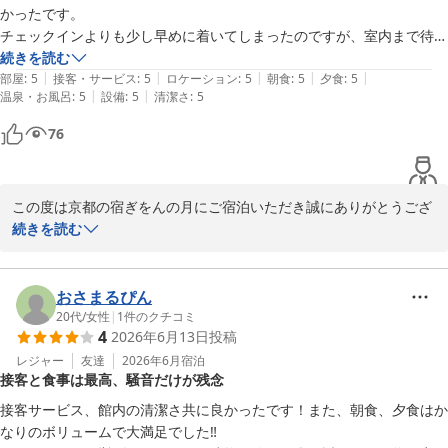
次回お越しいただく際には、より快適にお過ごしいただける宿を目
かったです。

指して努めてまいります。またのお越しをスタッフ一同、心よりお
チェックインよりも少し早めに着いてしまったのですが、室内まで待た
待ちしております。

させて貰えて良かったです。

続きを読む
|
|
|
|
|
部屋数も少ないので他のお客さんにも会うことなく過ごせて良かったで
部屋
:
5
接客・サービス
:
5
ロケーション
:
5
朝食
:
5
夕食
:
5
京都の宿　ぎをんの月

|
|
温泉・お風呂
:
5
設備
:
5
清潔さ
:
5
す。
スタッフ一同
76
京都の宿 ぎをんの月
2026-07-27
この度は京都の宿ぎをんの月にご宿泊いただき誠にありがとうござ
います。

続きを読む
祇園観光の拠点として、周辺の神社やお寺へのアクセスの良さをお
気に召していただけたとのこと、大変嬉しく思います。

お部屋数の少ない当館ならではの静かな環境の中、ゆったりとお寛
おさまるぴん
ぎいただけたことも大変光栄です。

20代
/
女性
|
1
件のクチコミ
4
2026年6月13日
投稿
今後も皆様に心地よくお過ごしいただける宿を目指して努めてまい
ります。

レジャー
友達
2026年6月
宿泊
接客と食事は最高、騒音だけが残念
また祇園へお越しの際は、ぜひ当館をご利用くださいませ。

スタッフ一同、心よりお待ちしております。

接客サービス、館内の清潔さ共に良かったです！また、朝食、夕食はか
なりのボリュームで大満足でした‼︎
