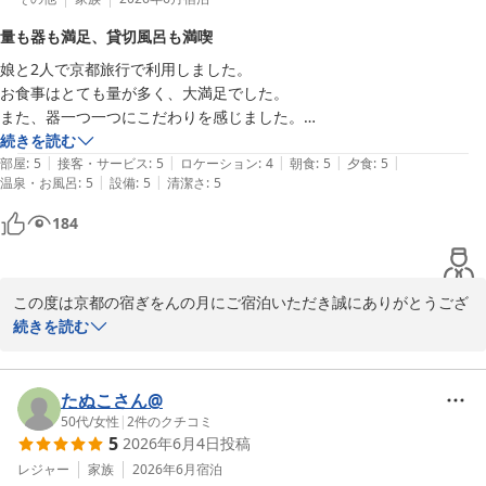
嬉しく思います。

量も器も満足、貸切風呂も満喫
これからも皆様に快適で思い出に残るご滞在をご提供できるよう、
娘と2人で京都旅行で利用しました。

スタッフ一同努めてまいります。

お食事はとても量が多く、大満足でした。

また京都へお越しの際は、ぜひお立ち寄りくださいませ。

また、器一つ一つにこだわりを感じました。

この度は誠にありがとうございました。

他のお客さんと全然遭遇することなく、貸切風呂に入れたためとてもよ
続きを読む
京都の宿　ぎをんの月

|
|
|
|
|
かったです。

部屋
:
5
接客・サービス
:
5
ロケーション
:
4
朝食
:
5
夕食
:
5
スタッフ一同
|
|
温泉・お風呂
:
5
設備
:
5
清潔さ
:
5
京都の宿 ぎをんの月
ただ、どうしても祇園の夜は外から色んな声が騒がしく、少しだけ中学
184
2026-07-20
生には怖かったようです。

窓外が見えないなどの配慮を感じましたが…
この度は京都の宿ぎをんの月にご宿泊いただき誠にありがとうござ
います。

続きを読む
お食事の量や器につきましてご満足いただけたとのこと、大変嬉し
く思います。

また、貸切風呂もゆっくりとお楽しみいただけたご様子で安心いた
たぬこさん@
しました。

50代
/
女性
|
2
件のクチコミ
5
2026年6月4日
投稿
ご滞在中、他のお客様を気にすることなくお過ごしいただけたとの
お言葉も嬉しく存じます。

レジャー
家族
2026年6月
宿泊