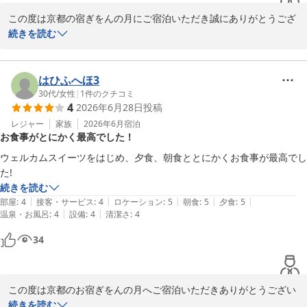
この度は京都の宿ぎをんの月にご宿泊いただき誠にありがとうござ
います。

続きを読む
立地や外観、館内の雰囲気にご満足いただけたとのこと、大変嬉し
く思います。

また、スタッフのホスピタリティにつきましても温かいお言葉を頂
はひふへほ3
戴し、心より感謝申し上げます。

30代
/
女性
|
1
件のクチコミ
4
2026年6月28日
投稿
特に夕食・朝食をお気に召していただき、「この値段でこのサービ
ス・質」とご評価いただけたことは、私どもにとって大きな励みで
レジャー
家族
2026年6月
宿泊
お食事がとにかく最高でした！
ございます。

「また利用したい」とのお言葉をいただけましたことが、何より嬉
ウェルカムスイーツをはじめ、夕食、朝食ととにかくお食事が最高でし
しく感じております。

た!
これからも皆さまにご満足いただける滞在をご提供できるよう努め
続きを読む
てまいります。

|
|
|
|
|
部屋
:
4
接客・サービス
:
4
ロケーション
:
5
朝食
:
5
夕食
:
5
また京都へお越しの際は是非当館をご利用くださいませ。

|
|
温泉・お風呂
:
4
設備
:
4
清潔さ
:
4
スタッフ一同心よりお待ちしております。

34
京都の宿 ぎをんの月

スタッフ一同
この度は京都のお宿ぎをんの月へご宿泊いただきありがとうござい
京都の宿 ぎをんの月
ます。

続きを読む