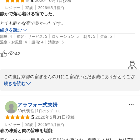
4
2026年6月1日
投稿
今後もより良いサービスと快適な空間をご提供できるよう努めてま
いります。

レジャー
家族
2026年5月
宿泊
静かで落ち着ける宿でした。
またお近くにお越しの際は、ぜひご利用くださいませ。

スタッフ一同、心よりお待ちしております。

とても静かな宿で良かったです。
続きを読む
京都の宿 ぎをんの月

|
|
|
|
|
部屋
:
4
接客・サービス
:
5
ロケーション
:
5
朝食
:
5
夕食
:
5
スタッフ一同
|
|
温泉・お風呂
:
4
設備
:
4
清潔さ
:
5
京都の宿 ぎをんの月
42
2026-06-23
この度は京都の宿ぎをんの月にご宿泊いただき誠にありがとうござ
います。

続きを読む
「とても静かな宿で良かった」とのお言葉をいただき、大変嬉しく
思います。

ゆっくりと落ち着いた時間をお過ごしいただけたようで何よりでご
アラフォー式夫婦
ざいます。

30代
/
男性
|
1
件のクチコミ
5
2026年5月31日
投稿
これからも皆様に快適にお寛ぎいただける宿を目指してまいりま
す。

レジャー
家族
2026年5月
宿泊
春の味覚と肉の旨味を堪能
またのお越しを心よりお待ちしております。

春らしいコース構成で、蛍烏賊とか筍とか、季節モノがしっかり美味