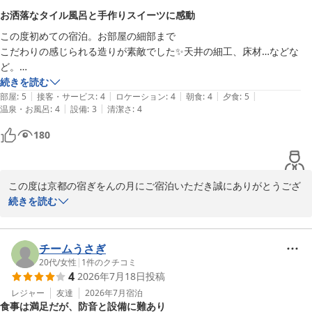
貸切風呂につきましては、ご不便をおかけする点もあったかと存じ
お洒落なタイル風呂と手作りスイーツに感動
ますが、ご理解いただきありがとうございます。

この度初めての宿泊。お部屋の細部まで

限られた時間ではございますが、ゆっくりとお寛ぎいただけており
こだわりの感じられる造りが素敵でした✨天井の細工、床材…などな
ましたら幸いです。

ど。

また、スタッフへの温かいお言葉もありがとうございます。

お洒落なタイル造りが楽しみなお風呂付きの部屋を選びました。ゆった
続きを読む
お客様からのお声は私どもにとって何よりの励みです。

|
|
|
|
|
りと過ごせる

部屋
:
5
接客・サービス
:
4
ロケーション
:
4
朝食
:
4
夕食
:
5
また京都へお越しの際は、ぜひお気軽にお立ち寄りください。

|
|
温泉・お風呂
:
4
設備
:
3
清潔さ
:
4
まるでお家に居るような雰囲気が味わえるお部屋でした。ウェルカムス
またお会いできる日をスタッフ一同、心よりお待ちしております。

イーツも手製のようで最高に美味しく…。

180
祇園が大好きなので、好立地。

京都の宿 ぎをんの月

ぜひまた利用を…と思います。
スタッフ一同
京都の宿 ぎをんの月
この度は京都の宿ぎをんの月にご宿泊いただき誠にありがとうござ
2026-06-07
います。

続きを読む
お部屋の天井や床材など、細部にまで目を留めていただき、大変嬉
しく思います。

また、お風呂付きのお部屋でゆったりとお過ごしいただき、「まる
チームうさぎ
でお家に居るよう」と感じていただけたこと、嬉しい限りです。

20代
/
女性
|
1
件のクチコミ
4
2026年7月18日
投稿
ウェルカムスイーツにつきましてもお褒めのお言葉をありがとうご
ざいます。

レジャー
友達
2026年7月
宿泊
食事は満足だが、防音と設備に難あり
ぜひまた京都へお越しの際は、是非お立ち寄りくださいませ。
