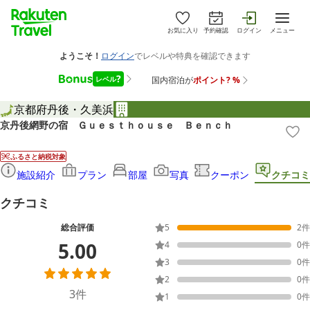
お気に入り
予約確認
ログイン
メニュー
京都府
丹後・久美浜
京丹後網野の宿 Ｇｕｅｓｔｈｏｕｓｅ Ｂｅｎｃｈ
ふるさと納税対象
施設紹介
プラン
部屋
写真
クーポン
クチコミ
クチコミ
総合評価
5
2
件
5.00
4
0
件
3
0
件
2
0
件
3
件
1
0
件