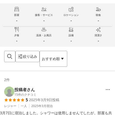
部屋
接客・サービス
ロケーション
朝食
-
-
-
-
夕食
温泉・お風呂
設備
清潔さ
-
-
-
-
絞り込み
おすすめ順
2
件
投稿者さん
15
件のクチコミ
5
2025年3月9日
投稿
レジャー
一人
2025年3月
宿泊
3月7日に宿泊しました。シャワーは使用しませんでしたが、部屋も共