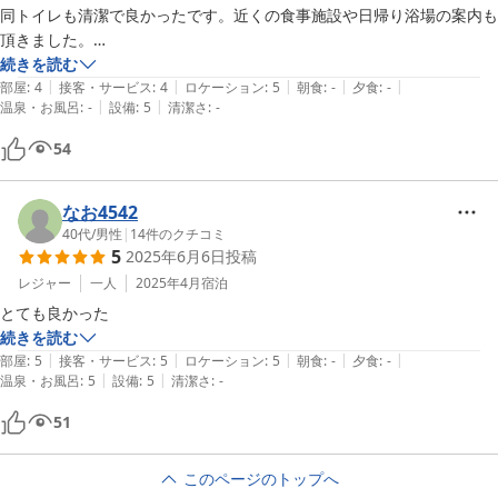
同トイレも清潔で良かったです。近くの食事施設や日帰り浴場の案内も
頂きました。

またこちら方面に来たら利用したいと思いました。

続きを読む
|
|
|
|
|
ありがとうございました。
部屋
:
4
接客・サービス
:
4
ロケーション
:
5
朝食
:
-
夕食
:
-
|
|
温泉・お風呂
:
-
設備
:
5
清潔さ
:
-
54
なお4542
40代
/
男性
|
14
件のクチコミ
5
2025年6月6日
投稿
レジャー
一人
2025年4月
宿泊
とても良かった
続きを読む
|
|
|
|
|
部屋
:
5
接客・サービス
:
5
ロケーション
:
5
朝食
:
-
夕食
:
-
|
|
温泉・お風呂
:
5
設備
:
5
清潔さ
:
-
51
このページのトップへ