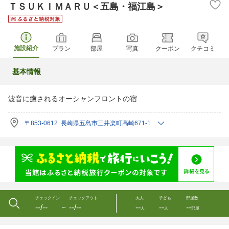
ＴＳＵＫＩＭＡＲＵ＜五島・福江島＞
施設紹介
プラン
部屋
写真
クーポン
クチコミ
基本情報
波音に癒されるオーシャンフロントの宿
〒853-0612 長崎県五島市三井楽町高崎671-1
チェックイン
チェックアウト
大人
子ども
部屋数
--/--
--/--
--
--
--
〜
人
人
部屋