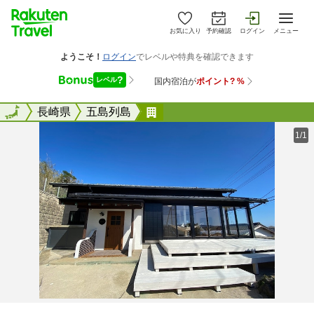
お気に入り
予約確認
ログイン
メニュー
全国
全国
長崎県
五島列島
ＴＳＵＫＩＭＡＲＵ＜五島・
1/1