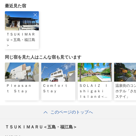
最近見た宿
ＴＳＵＫＩＭＡＲ
Ｕ＜五島・福江島
＞
同じ宿を見た人はこんな宿も見ています
Ｐｌｅａｓａｎ
Ｃｏｍｆｏｒｔ
ＳＯＬＡＩＺ Ｉ
温泉街のコ
ｔ Ｓｔａｙ
Ｓｔａｙ
ｓｈｉｇａｋｉ
ホテル「さ
Ｉｓｌａｎｄ＜石
ステイ」
垣島＞
このページのトップへ
ＴＳＵＫＩＭＡＲＵ＜五島・福江島＞