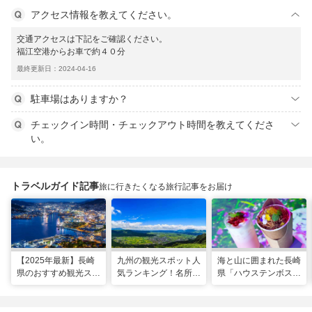
アクセス情報を教えてください。
交通アクセスは下記をご確認ください。
福江空港からお車で約４０分
最終更新日：2024-04-16
駐車場はありますか？
チェックイン時間・チェックアウト時間を教えてくださ
い。
トラベルガイド記事
旅に行きたくなる旅行記事をお届け
【2025年最新】長崎
九州の観光スポット人
海と山に囲まれた長崎
県のおすすめ観光スポ
気ランキング！名所も
県「ハウステンボス」
ット27選！現地スタ
温泉も見どころ満載！
で多彩なグルメを満
ッフが厳選
喫！おすすめのグルメ
＆スイーツ