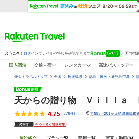
国内宿泊
交通＋宿
レンタカー
高速バス・ツアー
楽天トラベルトップ
全国
鹿児島県
霧島・国分・鹿児島空港
天からの贈り物 Ｖｉｌｌａ 
4.75
(
276
件)
〒899-4201鹿児島県霧島市霧
施設紹介
プラン一覧
部屋一覧
写真・動画(94)