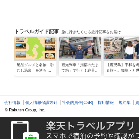
トラベルガイド記事
旅に行きたくなる旅行記事をお届け
絶品グルメと名物「砂
観光列車「指宿のたま
【鹿児島】平和を
むし温泉」を巡る 心
て箱」で行く！絶景グ
る旅へ。知覧・万
と体を癒やす旅（鹿児
ルメとSUPで池田湖
たどる特攻隊の記
島県指宿市）
のパワースポット巡り
（2026年04月18日放
送）
会社情報
個人情報保護方針
社会的責任[CSR]
採用情報
規約集
© Rakuten Group, Inc.