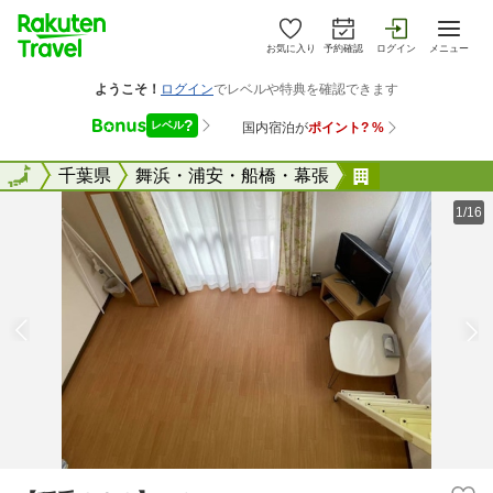
お気に入り
予約確認
ログイン
メニュー
全国
全国
千葉県
舞浜・浦安・船橋・幕張
【稲毛１０１
1/16