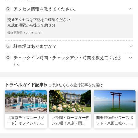
アクセス情報を教えてください。
交通アクセスは下記をご確認ください。
京成稲毛駅から徒歩で約３分
最終更新日：2025-11-19
駐車場はありますか？
チェックイン時間・チェックアウト時間を教えてくださ
い。
トラベルガイド記事
旅に行きたくなる旅行記事をお届け
【東京ディズニーリゾ
バラ園・ローズガーデ
関東最強のパワースポ
ート】オフィシャル・
ン20選！東京・関東
ット・東国三社へ。初
パートナーホテルのプ
の名所をご紹介
詣にも最適な、歴史と
ールや無料ラウンジで
ご利益の1日巡り旅