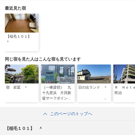
夏も暑さ知らずの旅を
最近見た宿
【稲毛１０１】
＾
同じ宿を見た人はこんな宿も見ています
宿 岩冨 ＾
［一棟貸切］ 九
日の出ランド ＾
Ｒ Ｈｏｔ
十九里浜 片貝新
民泊
提サーフポイント
すぐ １６名まで
カプセルホテル
このページのトップへ
＾
【稲毛１０１】 ＾