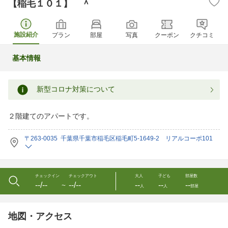
【稲毛１０１】 ＾
施設紹介
プラン
部屋
写真
クーポン
クチコミ
基本情報
新型コロナ対策について
２階建てのアパートです。
〒263-0035 千葉県千葉市稲毛区稲毛町5-1649-2 リアルコーポ101
チェックイン
チェックアウト
大人
子ども
部屋数
--/--
--/--
--
--
--
〜
人
人
部屋
地図・アクセス