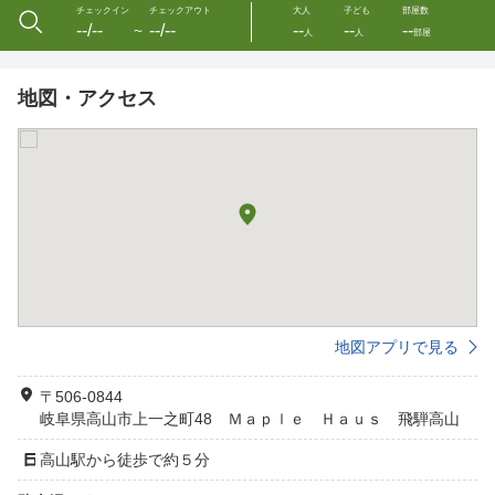
チェックイン
チェックアウト
大人
子ども
部屋数
--/--
--/--
--
--
--
〜
人
人
部屋
地図・アクセス
地図アプリで見る
〒506-0844
岐阜県高山市上一之町48 Ｍａｐｌｅ Ｈａｕｓ 飛騨高山
高山駅から徒歩で約５分