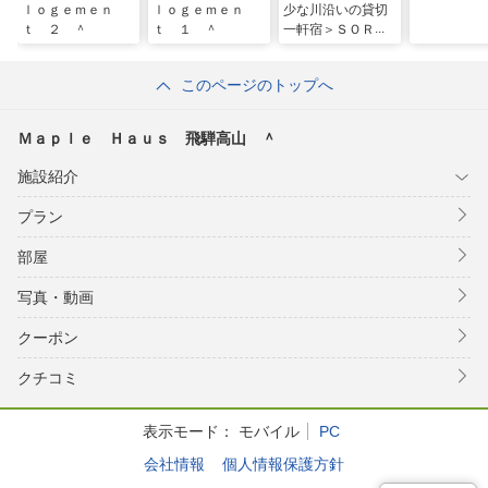
ｌｏｇｅｍｅｎ
ｌｏｇｅｍｅｎ
少な川沿いの貸切
ｔ ２ ＾
ｔ １ ＾
一軒宿＞ＳＯＲＡ
ＭＡＣＨ（そらま
ち）／民泊
このページのトップへ
Ｍａｐｌｅ Ｈａｕｓ 飛騨高山 ＾
施設紹介
プラン
部屋
写真・動画
クーポン
クチコミ
表示モード：
モバイル
PC
会社情報
個人情報保護方針