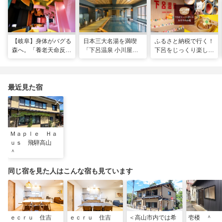
【岐阜】身体がバグる
日本三大名湯を満喫
ふるさと納税で行く！
森へ。「養老天命反転
「下呂温泉 小川屋」
下呂をじっくり楽しむ
地」から始まる体感リ
で過ごす癒やし旅
おすすめ10選
セット旅
最近見た宿
Ｍａｐｌｅ Ｈａ
ｕｓ 飛騨高山
＾
同じ宿を見た人はこんな宿も見ています
ｅｃｒｕ 住吉
ｅｃｒｕ 住吉
＜高山市内では希
壱楼 ＾