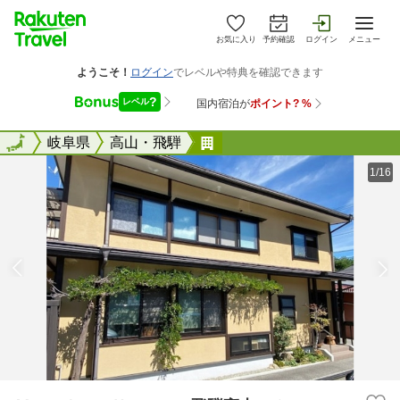
お気に入り
予約確認
ログイン
メニュー
全国
全国
岐阜県
高山・飛騨
Ｍａｐｌｅ Ｈａｕｓ 飛
1/16