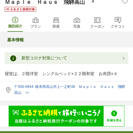
Ｍａｐｌｅ Ｈａｕｓ 飛騨高山 ＾
施設紹介
プラン
部屋
写真
クーポン
クチコミ
基本情報
新型コロナ対策について
寝室は、２階洋室 シングルベッド×２２階和室 お布団×４
〒506-0844 岐阜県高山市上一之町48 Ｍａｐｌｅ Ｈａｕｓ 飛騨
高山