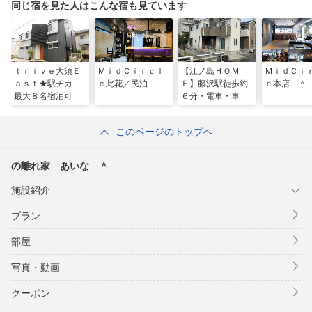
同じ宿を見た人はこんな宿も見ています
ｔｒｉｖｅ大須Ｅ
ＭｉｄＣｉｒｃｌ
【江ノ島ＨＯＭ
ＭｉｄＣｉ
ａｓｔ★駅チカ
ｅ此花／民泊
Ｅ】藤沢駅徒歩約
ｅ本店 ＾
最大８名宿泊可能
６分・電車・車で
／民泊
の観光便利・敷地
内無料駐車場１台
このページのトップへ
あり ＾
の離れ家 あいな ＾
施設紹介
プラン
部屋
写真・動画
クーポン