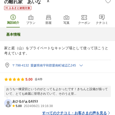
の離れ家 あいな ＾
施設紹介
プラン
部屋
写真
クーポン
クチコミ
基本情報
家と庭（山）をプライベートなキャンプ場として使って頂こうと
考えています。
〒798-4132 愛媛県南宇和郡愛南町城辺乙245
5.00
全4件
おうち一棟貸切というのがとってもよかったです！きちんと設備が揃って
いて、とても綺麗に管理されていて、そのうえ管...
あひるがぁる8253
5.00
2024/06/21 19:16:38
すべてのクチコミ・お客さまの声を見る