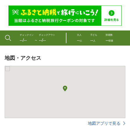
チェックイン
チェックアウト
大人
子ども
部屋数
--/--
--/--
--
--
--
〜
人
人
部屋
地図・アクセス
地図アプリで見る