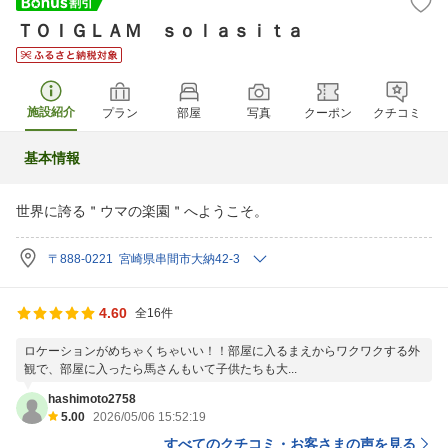
ＴＯＩＧＬＡＭ ｓｏｌａｓｉｔａ
施設紹介
プラン
部屋
写真
クーポン
クチコミ
基本情報
世界に誇る＂ウマの楽園＂へようこそ。
〒888-0221 宮崎県串間市大納42-3
4.60
全16件
ロケーションがめちゃくちゃいい！！部屋に入るまえからワクワクする外
観で、部屋に入ったら馬さんもいて子供たちも大...
hashimoto2758
5.00
2026/05/06 15:52:19
すべてのクチコミ・お客さまの声を見る