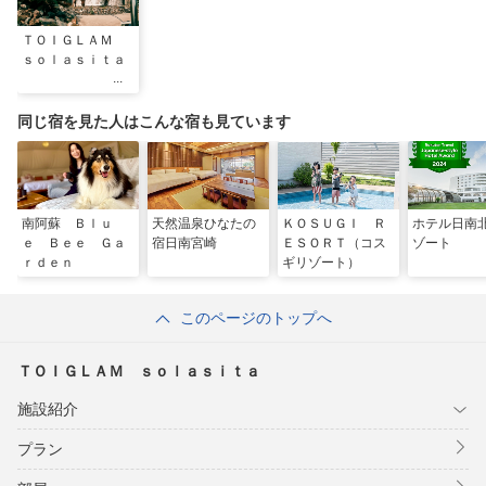
ＴＯＩＧＬＡＭ
ｓｏｌａｓｉｔａ
同じ宿を見た人はこんな宿も見ています
南阿蘇 Ｂｌｕ
天然温泉ひなたの
ＫＯＳＵＧＩ Ｒ
ホテル日南
ｅ Ｂｅｅ Ｇａ
宿日南宮崎
ＥＳＯＲＴ（コス
ゾート
ｒｄｅｎ
ギリゾート）
このページのトップへ
ＴＯＩＧＬＡＭ ｓｏｌａｓｉｔａ
施設紹介
プラン