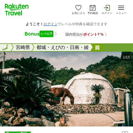
お気に入り
予約確認
ログイン
メニュー
全国
全国
宮崎県
都城・えびの・日南・綾
ＴＯＩＧＬＡ
1/15