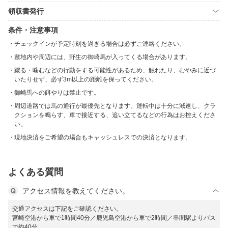
領収書発行
条件・注意事項
チェックインが予定時刻を過ぎる場合は必ずご連絡ください。
敷地内や周辺には、野生の御崎馬が入ってくる場合があります。
蹴る・噛むなどの行動をする可能性があるため、触れたり、むやみに近づ
いたりせず、必ず3m以上の距離を保ってください。
御崎馬への餌やりは禁止です。
周辺道路では馬の通行が最優先となります。運転中は十分に減速し、クラ
クションを鳴らす、車で接近する、追い立てるなどの行為はお控えくださ
い。
現地決済をご希望の場合もキャッシュレスでの決済となります。
よくある質問
アクセス情報を教えてください。
交通アクセスは下記をご確認ください。
宮崎空港から車で1時間40分／鹿児島空港から車で2時間／串間駅よりバス
で約40分