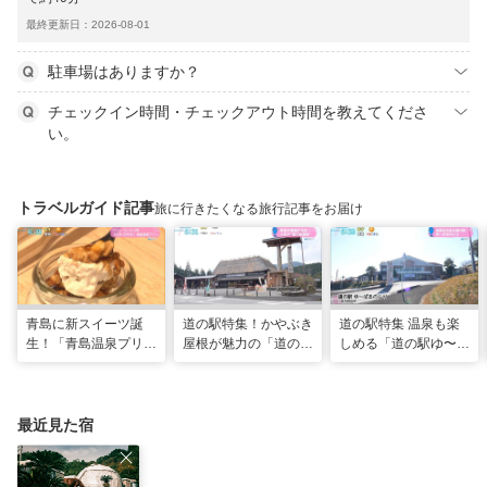
最終更新日：2026-08-01
駐車場はありますか？
チェックイン時間・チェックアウト時間を教えてくださ
い。
トラベルガイド記事
旅に行きたくなる旅行記事をお届け
青島に新スイーツ誕
道の駅特集！かやぶき
道の駅特集 温泉も楽
生！「青島温泉プリ
屋根が魅力の「道の駅
しめる「道の駅ゆ〜ぱ
ン」「青島ういろう」
酒谷」（日南市）
るのじり」（宮崎県小
が登場！（宮崎県宮崎
林市）
市）
最近見た宿