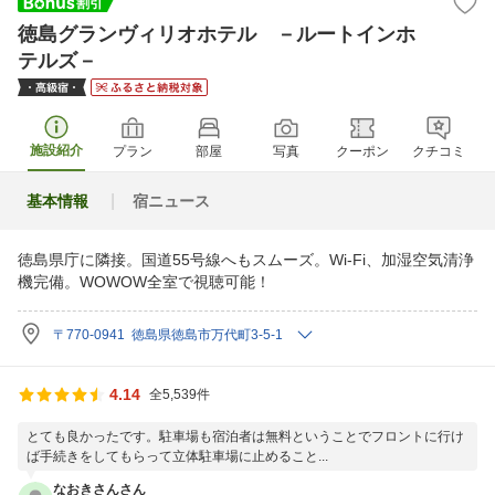
徳島グランヴィリオホテル －ルートインホ
テルズ－
施設紹介
プラン
部屋
写真
クーポン
クチコミ
基本情報
宿ニュース
徳島県庁に隣接。国道55号線へもスムーズ。Wi-Fi、加湿空気清浄
機完備。WOWOW全室で視聴可能！
〒770-0941 徳島県徳島市万代町3-5-1
4.14
全5,539件
とても良かったです。駐車場も宿泊者は無料ということでフロントに行け
ば手続きをしてもらって立体駐車場に止めること...
なおきさんさん