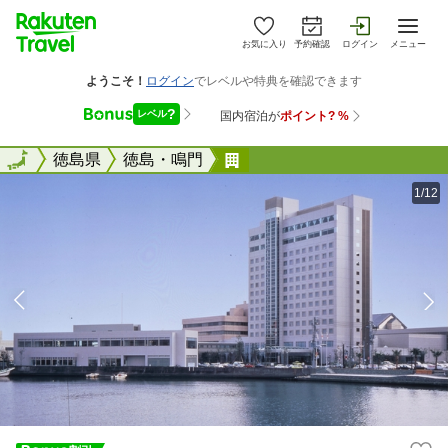
お気に入り
予約確認
ログイン
メニュー
全国
全国
徳島県
徳島・鳴門
徳島グランヴィリオホテル &#
1/12