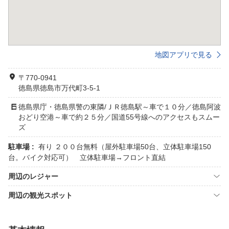
地図アプリで見る
〒770-0941
徳島県徳島市万代町3-5-1
徳島県庁・徳島県警の東隣/ＪＲ徳島駅～車で１０分／徳島阿波
おどり空港～車で約２５分／国道55号線へのアクセスもスムー
ズ
駐車場 :
有り ２００台無料（屋外駐車場50台、立体駐車場150
台。バイク対応可） 立体駐車場→フロント直結
周辺のレジャー
周辺の観光スポット