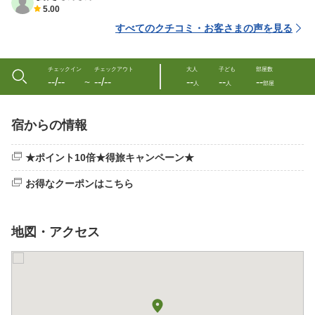
5.00
すべてのクチコミ・お客さまの声を見る
チェックイン
チェックアウト
大人
子ども
部屋数
--/--
--/--
--
--
--
〜
人
人
部屋
宿からの情報
★ポイント10倍★得旅キャンペーン★
お得なクーポンはこちら
地図・アクセス