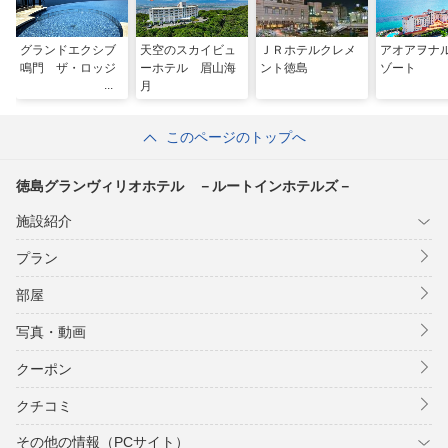
グランドエクシブ
天空のスカイビュ
ＪＲホテルクレメ
アオアヲナ
鳴門 ザ・ロッジ
ーホテル 眉山海
ント徳島
ゾート
月
このページのトップへ
徳島グランヴィリオホテル －ルートインホテルズ－
施設紹介
プラン
部屋
写真・動画
クーポン
クチコミ
その他の情報（PCサイト）