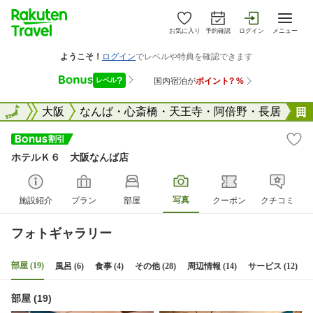
お気に入り
予約確認
ログイン
メニュー
大阪府
全国
大阪
なんば・心斎橋・天王寺・阿倍野・長居
ホテルＫ６ 大阪なんば店
写真
施設紹介
プラン
部屋
クーポン
クチコミ
フォトギャラリー
部屋 (19)
風呂 (6)
食事 (4)
その他 (28)
周辺情報 (14)
サービス (12)
部屋 (19)