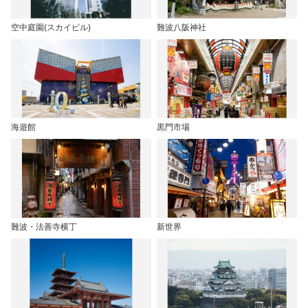
空中庭園(スカイビル)
難波八阪神社
海遊館
黒門市場
難波・法善寺横丁
新世界