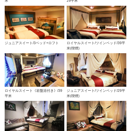
米
29平米
ジュニアスイート/3ベッド+ロフト
ロイヤルスイート/ツインベッド/39平
米(喫煙)
ロイヤルスイート《岩盤浴付き》/39
ジュニアスイート/ツインベッド/29平
平米
米(喫煙)