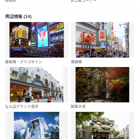
喫煙所
お土産コーナー
周辺情報 (14)
道頓堀・グリコサイン
道頓堀
なんばグランド花月
箕面大滝