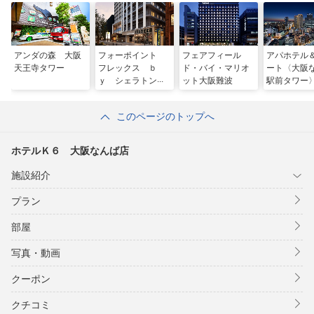
アンダの森 大阪
フォーポイント
フェアフィール
アパホテル
天王寺タワー
フレックス ｂ
ド・バイ・マリオ
ート〈大阪
ｙ シェラトン
ット大阪難波
駅前タワー
大阪心斎橋
このページのトップへ
ホテルＫ６ 大阪なんば店
施設紹介
プラン
部屋
写真・動画
クーポン
クチコミ