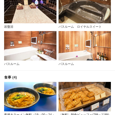
岩盤浴
バスルーム ロイヤルスイート
バスルーム
バスルーム
食事 (4)
夜鳴きラーメン無料（19：00～24：
〈無料〉朝食ビュッフェ(7時～11時)